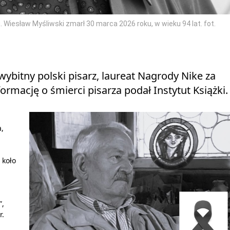
 Wiesław Myśliwski zmarł 30 marca 2026 roku, w wieku 94 lat. fot.
wybitny polski pisarz, laureat Nagrody Nike za
formację o śmierci pisarza podał Instytut Książki.
a,
 koło
”,
r.