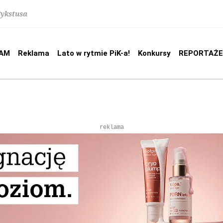
Sykstusa
AM
Reklama
Lato w rytmie PiK-a!
Konkursy
REPORTAŻE
reklama