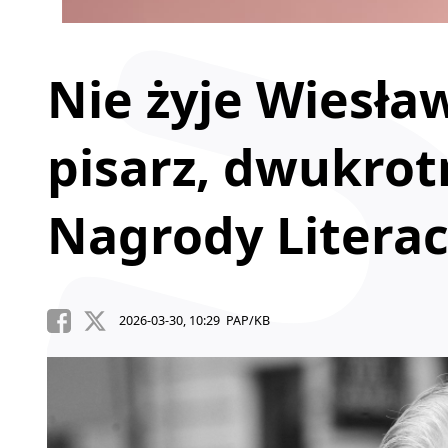
Nie żyje Wiesła
pisarz, dwukrot
Nagrody Literac
2026-03-30, 10:29 PAP/KB