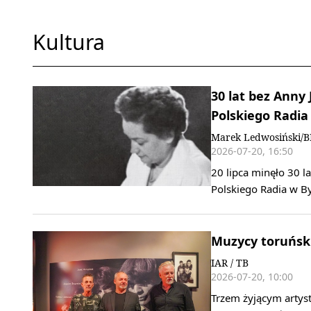
Kultura
30 lat bez Anny 
Polskiego Radia
Marek Ledwosiński/
2026-07-20, 16:50
20 lipca minęło 30 l
Polskiego Radia w By
Muzycy toruński
IAR / TB
2026-07-20, 10:00
Trzem żyjącym artys