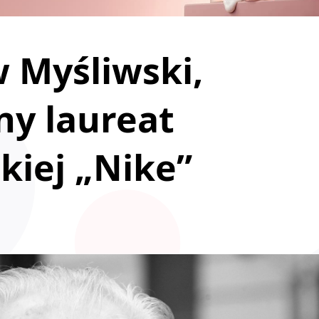
w Myśliwski,
ny laureat
kiej „Nike”