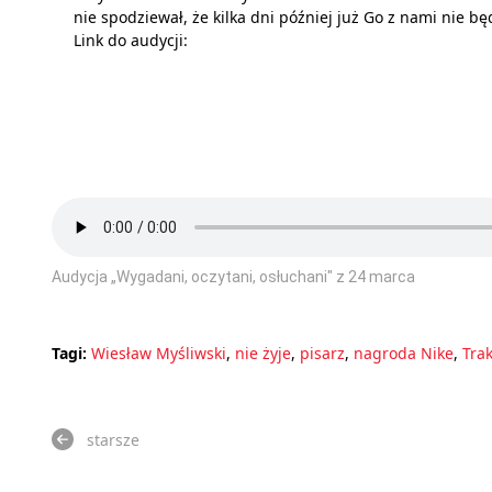
nie spodziewał, że kilka dni później już Go z nami nie bę
Link do audycji:
Audycja „Wygadani, oczytani, osłuchani" z 24 marca
Tagi:
Wiesław Myśliwski
,
nie żyje
,
pisarz
,
nagroda Nike
,
Trak
starsze