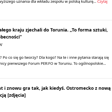
jwyższego uznania dla wkładu zespołu w polską kulturę…
Czytaj
łego kraju zjechali do Torunia. „To forma sztuki,
becności”
DW
 Po co się go tworzy? Dla kogo? Na te i inne pytania starają się
nicy pierwszego Forum PER:FO w Toruniu. To ogólnopolskie…
at i znowu gra tak, jak kiedyś. Ostromecko z nową
ją [zdjęcia]