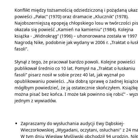
Konflikt między tożsamością odziedziczoną i pożądaną ukaz
powieści „Pałac” (1970) oraz dramacie „Klucznik” (1978).
Najobszerniejszą epopeją chłopskiego losu w twórczości pi
okazała się powieść „Kamień na kamieniu” (1984). Kolejna
książka - „Widnokrąg” (1996) – uhonorowana została w 1997 
Nagrodą Nike, podobnie jak wydany w 2006 r. „Traktat o łus
fasoli”.
Słynął z tego, że pracował bardzo powoli. Kolejne powieści
publikował średnio co 10 lat. Pomysł na „Traktat o łuskaniu
fasoli” pisarz nosił w sobie przez 40 lat, jak wyznał po
opublikowaniu powieści. „Na dobrą sprawę o żadnej książce
mógłbym powiedzieć, że ją ostatecznie skończyłem. Książkę
można pisać bez końca. I może tak powinno się robić” - wyz
jednym z wywiadów.
Zapraszamy do wysłuchania audycji Ewy Dąbskiej-
Wieczorkowskiej „Wygadani, oczytani, osłuchani" z 24 ma
W tym dniu Wiesław Myśliwski obchodził 94 urodzin. Nikt