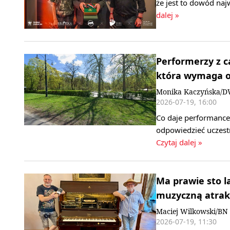
że jest to dowód na
dalej »
Performerzy z ca
która wymaga o
Monika Kaczyńska/
2026-07-19, 16:00
Co daje performance?
odpowiedzieć uczest
Czytaj dalej »
Ma prawie sto l
muzyczną atrakc
Maciej Wilkowski/BN
2026-07-19, 11:30