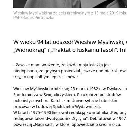
Wiesław Myśliwski na zdjęciu archiwalnym z 13 maja 2019 roku.
PAP/Radek Pietruszka
W wieku 94 lat odszedł Wiesław Myśliwski, 
„Widnokrąg” i „Traktat o łuskaniu fasoli”. In
- Zawsze mam wrażenie, że każda moja książka jest
niedopisana, że gdybym posiedział jeszcze nad nią rok, dw
trzy, to napisałbym lepszą - mówił.
Wiesław Myśliwski urodził się 25 marca 1932 r. w Dwikozach
Sandomierza w Świętokrzyskiem. Po ukończeniu studiów
polonistycznych na Katolickim Uniwersytecie Lubelskim
pracował w Ludowej Spółdzielni Wydawniczej.
W latach 1975–1990 kierował redakcją kwartalnika „Regiony
redagował także dwutygodnik „Sycyna”. Debiutował w 1967 
powieścią „Nagi sad”, w której opowiedział o swoim ojcu.