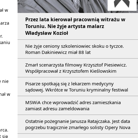
ał w
Przez lata kierował pracownią witrażu w
sarza
Toruniu. Nie żyje artysta malarz
Władysław Kozioł
r.
kaniu
Nie żyje ceniony szkoleniowiec skoku o tyczce.
Roman Dakiniewicz miał 88 lat
Zmarł scenarzysta filmowy Krzysztof Piesiewicz.
Współpracował z Krzysztofem Kieślowskim
 nie
Pisarze spotkają się z lekarzem medycyny
sądowej. Wkrótce w Toruniu kryminalny festiwal
nał w
MSWiA chce wprowadzić adres zamieszkania
zamiast adresu zameldowania
Ostatnie pożegnanie Janusza Ratajczaka. Jest data
pogrzebu tragicznie zmarłego solisty Opery Nova
rca.
 się