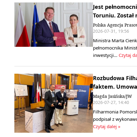
Jest pełnomoc
Toruniu. Został
Polska Agencja Pras
2026-07-31, 19:56
Ministra Marta Cien
pełnomocnika Minist
inwestycji…
Czytaj da
Rozbudowa Filha
faktem. Umowa 
Magda Jasińska/JW
2026-07-27, 14:40
Filharmonia Pomorsk
podpisał z wykonaw
Czytaj dalej »