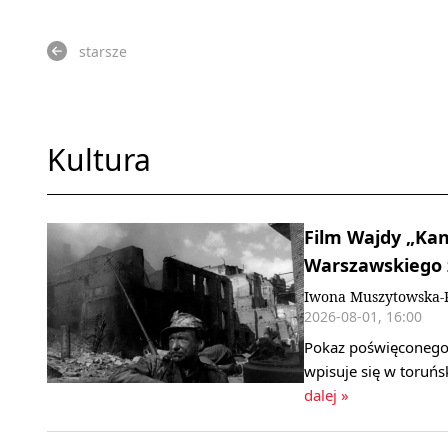
starsze
Kultura
Film Wajdy „Ka
Warszawskiego 
Iwona Muszytowska-
2026-08-01, 16:00
Pokaz poświęconego
wpisuje się w toruńs
dalej »