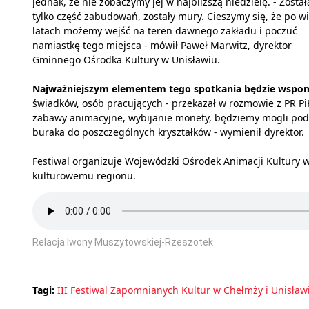
jednak, że nie zobaczymy jej w najbliższą niedzielę. - Został
tylko część zabudowań, zostały mury. Cieszymy się, że po w
latach możemy wejść na teren dawnego zakładu i poczuć
namiastkę tego miejsca - mówił Paweł Marwitz, dyrektor
Gminnego Ośrodka Kultury w Unisławiu.
Najważniejszym elementem tego spotkania będzie wspo
świadków, osób pracujących - przekazał w rozmowie z PR Pi
zabawy animacyjne, wybijanie monety, będziemy mogli pod
buraka do poszczególnych kryształków - wymienił dyrektor.
Festiwal organizuje Wojewódzki Ośrodek Animacji Kultury 
kulturowemu regionu.
Relacja Iwony Muszytowskiej-Rzeszotek
Tagi:
III Festiwal Zapomnianych Kultur w Chełmży i Unisław