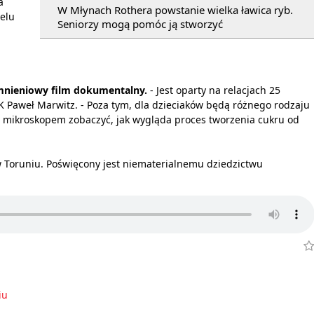
a
W Młynach Rothera powstanie wielka ławica ryb.
ielu
Seniorzy mogą pomóc ją stworzyć
mnieniowy film dokumentalny.
- Jest oparty na relacjach 25
K Paweł Marwitz. - Poza tym, dla dzieciaków będą różnego rodzaju
 mikroskopem zobaczyć, jak wygląda proces tworzenia cukru od
w Toruniu. Poświęcony jest niematerialnemu dziedzictwu
iu