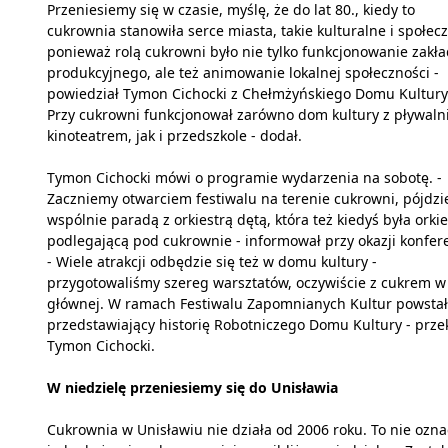
Przeniesiemy się w czasie, myślę, że do lat 80., kiedy to
cukrownia stanowiła serce miasta, takie kulturalne i społec
ponieważ rolą cukrowni było nie tylko funkcjonowanie zakł
produkcyjnego, ale też animowanie lokalnej społeczności -
powiedział Tymon Cichocki z Chełmżyńskiego Domu Kultury.
Przy cukrowni funkcjonował zarówno dom kultury z pływalni
kinoteatrem, jak i przedszkole - dodał.
Tymon Cichocki mówi o programie wydarzenia na sobotę. -
Zaczniemy otwarciem festiwalu na terenie cukrowni, pójdz
wspólnie paradą z orkiestrą dętą, która też kiedyś była orkie
podlegającą pod cukrownie - informował przy okazji konfere
- Wiele atrakcji odbędzie się też w domu kultury -
przygotowaliśmy szereg warsztatów, oczywiście z cukrem w 
głównej. W ramach Festiwalu Zapomnianych Kultur powstał
przedstawiający historię Robotniczego Domu Kultury - prze
Tymon Cichocki.
W niedzielę przeniesiemy się do Unisławia
Cukrownia w Unisławiu nie działa od 2006 roku. To nie ozn