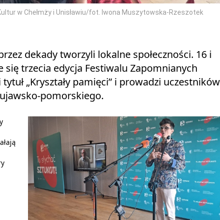
 Kultur w Chełmży i Unisławiu/fot. Iwona Muszytowska-Rzeszotek
 przez dekady tworzyli lokalne społeczności. 16 i
 się trzecia edycja Festiwalu Zapomnianych
 tytuł „Kryształy pamięci” i prowadzi uczestników
ujawsko-pomorskiego.
y
ałają
ry