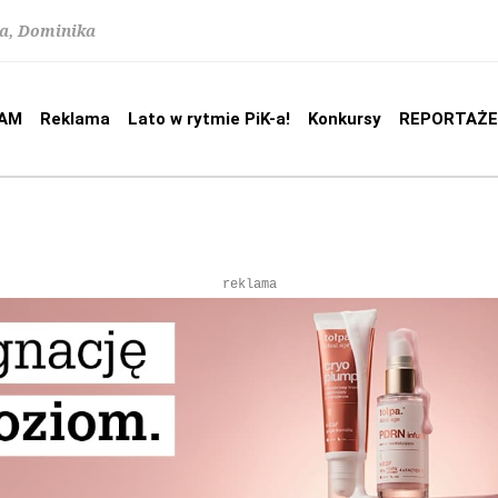
na, Dominika
AM
Reklama
Lato w rytmie PiK-a!
Konkursy
REPORTAŻE
reklama