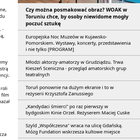
Czy można posmakować obraz? WOAK w
zne,
Toruniu chce, by osoby niewidome mogły
adu
poczuć sztukę
 -
ą,
Europejska Noc Muzeów w Kujawsko-
Pomorskiem. Wystawy, koncerty, przedstawienia
i nie tylko [PROGRAM]
Młodzi aktorzy-amatorzy w Grudziądzu. Trwa
iemy
Kieszeń Sceniczna - przegląd amatorskich grup
strą
teatralnych
ncji.
Toruń ponownie na dużym ekranie i to w
roli
reżyserii Krzysztofa Zanussiego
 film
kazał
„Kandydaci śmierci” po raz pierwszy w
bydgoskim Kinie Orzeł. Reżyserem Maciej Cuske
Szyld „Współczesna" wraca na ulicę Gdańską.
Mózg Fundation wskrzesza kultowe miejsce
acza