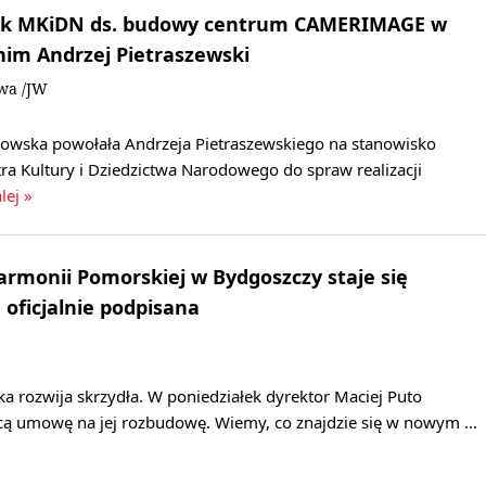
nik MKiDN ds. budowy centrum CAMERIMAGE w
 nim Andrzej Pietraszewski
owa /JW
kowska powołała Andrzeja Pietraszewskiego na stanowisko
ra Kultury i Dziedzictwa Narodowego do spraw realizacji
lej »
rmonii Pomorskiej w Bydgoszczy staje się
oficjalnie podpisana
a rozwija skrzydła. W poniedziałek dyrektor Maciej Puto
cą umowę na jej rozbudowę. Wiemy, co znajdzie się w nowym …