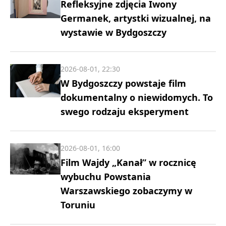
Refleksyjne zdjęcia Iwony
Germanek, artystki wizualnej, na
wystawie w Bydgoszczy
2026-08-01, 22:30
W Bydgoszczy powstaje film
dokumentalny o niewidomych. To
swego rodzaju eksperyment
2026-08-01, 16:00
Film Wajdy „Kanał” w rocznicę
wybuchu Powstania
Warszawskiego zobaczymy w
Toruniu