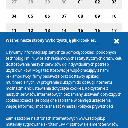
27
28
29
30
01
02
03
04
05
06
07
08
09
10
11
12
13
14
15
16
17
Ważne: nasze strony wykorzystują pliki cookies.
18
19
20
21
22
23
24
Używamy informacji zapisanych za pomocą cookies i podobnych
technologii m.in. w celach reklamowych i statystycznych oraz w celu
25
26
27
28
29
30
31
dostosowania naszych serwisów do indywidualnych potrzeb
użytkowników. Mogą też stosować je współpracujący z nami
reklamodawcy, firmy badawcze oraz dostawcy aplikacji
multimedialnych. W programie służącym do obsługi internetu
można zmienić ustawienia dotyczące cookies. Korzystanie z
Polityka Prywatności
naszych serwisów internetowych bez zmiany ustawień dotyczących
Zasady korzystania z Serwisu
cookies oznacza, że będą one zapisane w pamięci urządzenia.
Więcej informacji można znaleźć w naszej
Polityce prywatności
Organizacje Pożytku Publicznego
Cyfryzacja DAB+
Zamieszczone na stronach internetowych www.radiopik.pl
materiały sygnowane skrótem „PAP” stanowią element Serwisów
Polityka ochrony danych osobowych