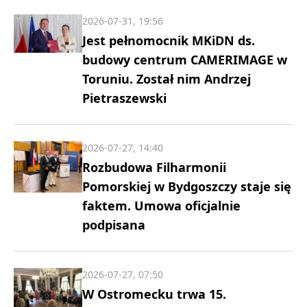
2026-07-31, 19:56
Jest pełnomocnik MKiDN ds.
budowy centrum CAMERIMAGE w
Toruniu. Został nim Andrzej
Pietraszewski
2026-07-27, 14:40
Rozbudowa Filharmonii
Pomorskiej w Bydgoszczy staje się
faktem. Umowa oficjalnie
podpisana
2026-07-27, 07:50
W Ostromecku trwa 15.