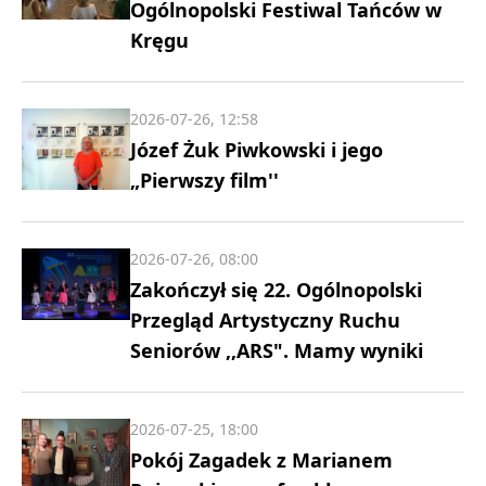
Ogólnopolski Festiwal Tańców w
Kręgu
2026-07-26, 12:58
Józef Żuk Piwkowski i jego
„Pierwszy film''
2026-07-26, 08:00
Zakończył się 22. Ogólnopolski
Przegląd Artystyczny Ruchu
Seniorów ,,ARS". Mamy wyniki
2026-07-25, 18:00
Pokój Zagadek z Marianem