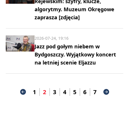
Rejewskim: szyfry, klucze,
algorytmy. Muzeum Okręgowe
zaprasza [zdjęcia]
2026-07-24, 19:16
Jazz pod gołym niebem w
Bydgoszczy. Wyjątkowy koncert
na letniej scenie Eljazzu
1
2
3
4
5
6
7