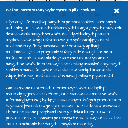
13
14
15
16
17
18
19
Ważne: nasze strony wykorzystują pliki cookies.
20
21
22
23
24
25
26
Używamy informacji zapisanych za pomocą cookies i podobnych
technologii m.in. w celach reklamowych i statystycznych oraz w celu
27
28
29
30
01
02
03
dostosowania naszych serwisów do indywidualnych potrzeb
użytkowników. Mogą też stosować je współpracujący z nami
reklamodawcy, firmy badawcze oraz dostawcy aplikacji
multimedialnych. W programie służącym do obsługi internetu
można zmienić ustawienia dotyczące cookies. Korzystanie z
Polityka Prywatności
naszych serwisów internetowych bez zmiany ustawień dotyczących
Zasady korzystania z Serwisu
cookies oznacza, że będą one zapisane w pamięci urządzenia.
Więcej informacji można znaleźć w naszej
Polityce prywatności
Organizacje Pożytku Publicznego
Cyfryzacja DAB+
Zamieszczone na stronach internetowych www.radiopik.pl
materiały sygnowane skrótem „PAP” stanowią element Serwisów
Polityka ochrony danych osobowych
Informacyjnych PAP, będących bazą danych, których producentem
Abonament
i wydawcą jest Polska Agencja Prasowa S.A. z siedzibą w Warszawie.
Zamówienia publiczne
Chronione są one przepisami ustawy z dnia 4 lutego 1994 r. o
prawie autorskim i prawach pokrewnych oraz ustawy z dnia 27 lipca
2001 r. o ochronie baz danych. Powyższe materiały