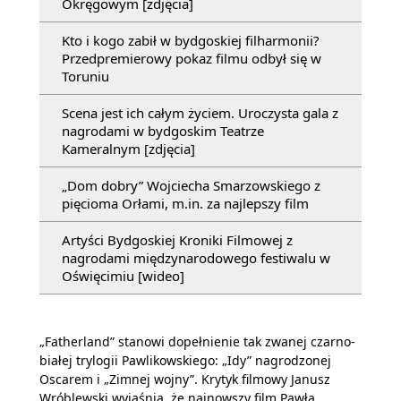
Okręgowym [zdjęcia]
Kto i kogo zabił w bydgoskiej filharmonii?
Przedpremierowy pokaz filmu odbył się w
Toruniu
Scena jest ich całym życiem. Uroczysta gala z
nagrodami w bydgoskim Teatrze
Kameralnym [zdjęcia]
„Dom dobry” Wojciecha Smarzowskiego z
pięcioma Orłami, m.in. za najlepszy film
Artyści Bydgoskiej Kroniki Filmowej z
nagrodami międzynarodowego festiwalu w
Oświęcimiu [wideo]
„Fatherland” stanowi dopełnienie tak zwanej czarno-
białej trylogii Pawlikowskiego: „Idy” nagrodzonej
Oscarem i „Zimnej wojny”. Krytyk filmowy Janusz
Wróblewski wyjaśnia, że najnowszy film Pawła