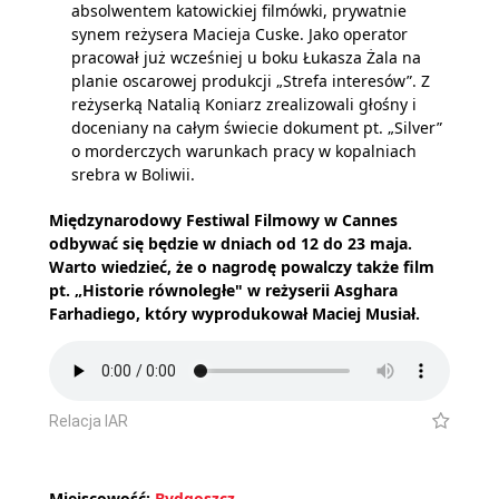
absolwentem katowickiej filmówki, prywatnie
synem reżysera Macieja Cuske. Jako operator
pracował już wcześniej u boku Łukasza Żala na
planie oscarowej produkcji „Strefa interesów”. Z
reżyserką Natalią Koniarz zrealizowali głośny i
doceniany na całym świecie dokument pt. „Silver”
o morderczych warunkach pracy w kopalniach
srebra w Boliwii.
Międzynarodowy Festiwal Filmowy w Cannes
odbywać się będzie w dniach od 12 do 23 maja.
Warto wiedzieć, że o nagrodę powalczy także film
pt. „
Historie równoległe" w reżyserii Asghara
Farhadiego, który wyprodukował Maciej Musiał.
Relacja IAR
Miejscowość:
Bydgoszcz