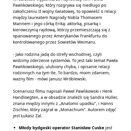
Pawlikowskiego, który rozgrywa się niedługo po
zakończeniu II wojny światowej, to opowieść o relacji
między laureatem Nagrody Nobla Thomasem
Mannem i jego córką Eriką: aktorką, pisarką i
kierowczynią rajdową, którzy przemieszczają się z
opanowanego przez Amerykanów Frankfurtu do
kontrolowanego przez Sowietów Weimaru.
- Jako rodzina jadą do strefy wschodniej, czyli
widzimy zderzenie systemów. To jest taki temat Pawła
Pawlikowskiego, ulubiony chyba, i opisanie relacji
rodzinnych na tym tle. To bardzo, moim zdaniem,
ważny film - mówi Janusz Wróblewski.
Scenariusz filmu napisali Paweł Pawlikowski i Henk
Handloegten, a w obsadzie znaleźli się Sandra Hüller,
znana między innymi z „Anatomii upadku”, i Hanns
Zischler, który zagrał w „Monachium”. Autorem zdjęć
jest Łukasz Żal.
Młody bydgoski operator Stanisław Cuske
jest