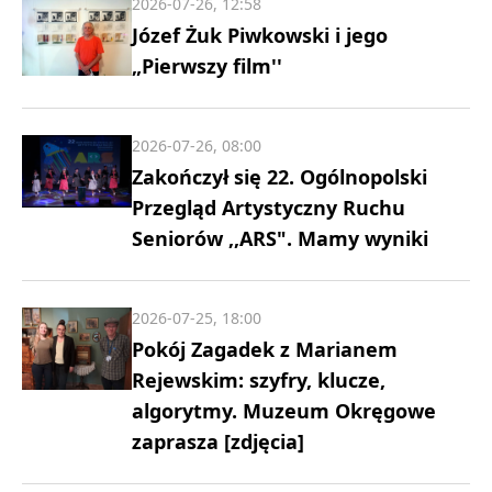
2026-07-26, 12:58
Józef Żuk Piwkowski i jego
„Pierwszy film''
2026-07-26, 08:00
Zakończył się 22. Ogólnopolski
Przegląd Artystyczny Ruchu
Seniorów ,,ARS". Mamy wyniki
2026-07-25, 18:00
Pokój Zagadek z Marianem
Rejewskim: szyfry, klucze,
algorytmy. Muzeum Okręgowe
zaprasza [zdjęcia]