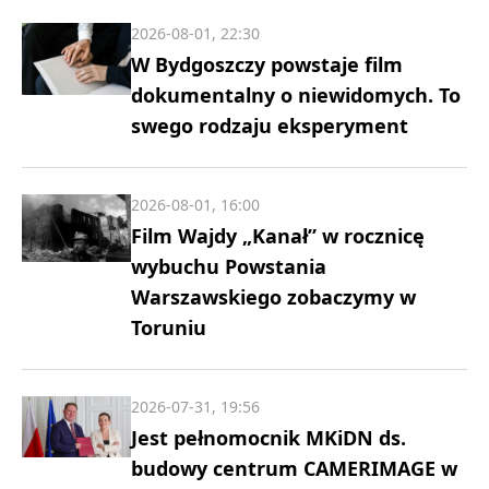
2026-08-01, 22:30
W Bydgoszczy powstaje film
dokumentalny o niewidomych. To
swego rodzaju eksperyment
2026-08-01, 16:00
Film Wajdy „Kanał” w rocznicę
wybuchu Powstania
Warszawskiego zobaczymy w
Toruniu
2026-07-31, 19:56
Jest pełnomocnik MKiDN ds.
budowy centrum CAMERIMAGE w