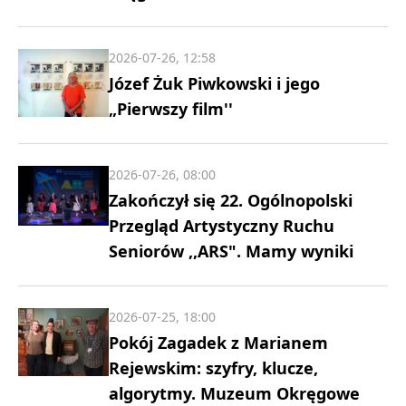
2026-07-26, 12:58
Józef Żuk Piwkowski i jego
„Pierwszy film''
2026-07-26, 08:00
Zakończył się 22. Ogólnopolski
Przegląd Artystyczny Ruchu
Seniorów ,,ARS". Mamy wyniki
2026-07-25, 18:00
Pokój Zagadek z Marianem
Rejewskim: szyfry, klucze,
algorytmy. Muzeum Okręgowe