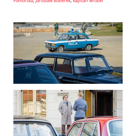
Pomorska
,
Jarosław Boberek
,
kapitan wróbel