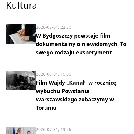
Kultura
2026-08-01, 22:30
W Bydgoszczy powstaje film
dokumentalny o niewidomych. To
swego rodzaju eksperyment
2026-08-01, 16:00
Film Wajdy „Kanał” w rocznicę
wybuchu Powstania
Warszawskiego zobaczymy w
Toruniu
2026-07-31, 19:56