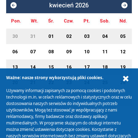
kwiecień 2026
Pon.
Wt.
Śr.
Czw.
Pt.
Sob.
Nd.
30
31
01
02
03
04
05
06
07
08
09
10
11
12
13
14
15
16
17
18
19
Ważne: nasze strony wykorzystują pliki cookies.
20
21
22
23
24
25
26
Używamy informacji zapisanych za pomocą cookies i podobnych
technologii m.in. w celach reklamowych i statystycznych oraz w celu
27
28
29
30
01
02
03
dostosowania naszych serwisów do indywidualnych potrzeb
użytkowników. Mogą też stosować je współpracujący z nami
reklamodawcy, firmy badawcze oraz dostawcy aplikacji
multimedialnych. W programie służącym do obsługi internetu
można zmienić ustawienia dotyczące cookies. Korzystanie z
Polityka Prywatności
naszych serwisów internetowych bez zmiany ustawień dotyczących