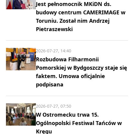
Jest pełnomocnik MKiDN ds.
budowy centrum CAMERIMAGE w
Toruniu. Został nim Andrzej
Pietraszewski
2026-07-27, 14:40
Rozbudowa Filharmonii
Pomorskiej w Bydgoszczy staje się
faktem. Umowa oficjalnie
podpisana
2026-07-27, 07:50
W Ostromecku trwa 15.
Ogólnopolski Festiwal Tańców w
Kręgu