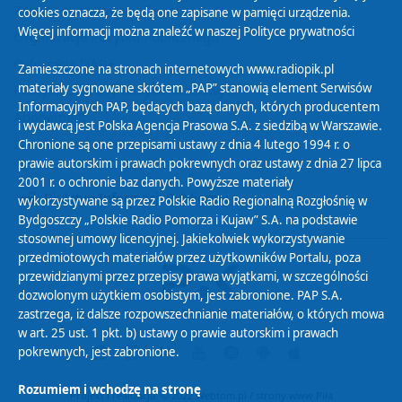
Zasady korzystania z Serwisu
cookies oznacza, że będą one zapisane w pamięci urządzenia.
Więcej informacji można znaleźć w naszej
Polityce prywatności
Organizacje Pożytku Publicznego
Cyfryzacja DAB+
Zamieszczone na stronach internetowych www.radiopik.pl
materiały sygnowane skrótem „PAP” stanowią element Serwisów
Polityka ochrony danych osobowych
Informacyjnych PAP, będących bazą danych, których producentem
Abonament
i wydawcą jest Polska Agencja Prasowa S.A. z siedzibą w Warszawie.
Zamówienia publiczne
Chronione są one przepisami ustawy z dnia 4 lutego 1994 r. o
prawie autorskim i prawach pokrewnych oraz ustawy z dnia 27 lipca
2001 r. o ochronie baz danych. Powyższe materiały
Biuletyn Informacji Publicznej
wykorzystywane są przez Polskie Radio Regionalną Rozgłośnię w
Bydgoszczy „Polskie Radio Pomorza i Kujaw” S.A. na podstawie
stosownej umowy licencyjnej. Jakiekolwiek wykorzystywanie
przedmiotowych materiałów przez użytkowników Portalu, poza
przewidzianymi przez przepisy prawa wyjątkami, w szczególności
dozwolonym użytkiem osobistym, jest zabronione. PAP S.A.
zastrzega, iż dalsze rozpowszechnianie materiałów, o których mowa
w art. 25 ust. 1 pkt. b) ustawy o prawie autorskim i prawach
pokrewnych, jest zabronione.
Rozumiem i wchodzę na stronę
Projekt i realizacja: © 2022
Webtom.pl
/
strony www Piła