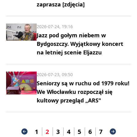
zaprasza [zdjęcia]
2026-07-24, 19:16
Jazz pod gołym niebem w
Bydgoszczy. Wyjątkowy koncert
na letniej scenie Eljazzu
2026-07-23, 09:50
Seniorzy są w ruchu od 1979 roku!
We Włocławku rozpoczął się
kultowy przegląd „ARS"
1
2
3
4
5
6
7