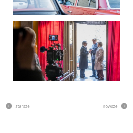
starsze
nowsze