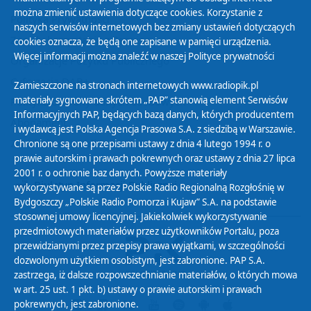
można zmienić ustawienia dotyczące cookies. Korzystanie z
Polityka Prywatności
naszych serwisów internetowych bez zmiany ustawień dotyczących
Zasady korzystania z Serwisu
cookies oznacza, że będą one zapisane w pamięci urządzenia.
Więcej informacji można znaleźć w naszej
Polityce prywatności
Organizacje Pożytku Publicznego
Cyfryzacja DAB+
Zamieszczone na stronach internetowych www.radiopik.pl
materiały sygnowane skrótem „PAP” stanowią element Serwisów
Polityka ochrony danych osobowych
Informacyjnych PAP, będących bazą danych, których producentem
Abonament
i wydawcą jest Polska Agencja Prasowa S.A. z siedzibą w Warszawie.
Zamówienia publiczne
Chronione są one przepisami ustawy z dnia 4 lutego 1994 r. o
prawie autorskim i prawach pokrewnych oraz ustawy z dnia 27 lipca
2001 r. o ochronie baz danych. Powyższe materiały
Biuletyn Informacji Publicznej
wykorzystywane są przez Polskie Radio Regionalną Rozgłośnię w
Bydgoszczy „Polskie Radio Pomorza i Kujaw” S.A. na podstawie
stosownej umowy licencyjnej. Jakiekolwiek wykorzystywanie
przedmiotowych materiałów przez użytkowników Portalu, poza
przewidzianymi przez przepisy prawa wyjątkami, w szczególności
dozwolonym użytkiem osobistym, jest zabronione. PAP S.A.
zastrzega, iż dalsze rozpowszechnianie materiałów, o których mowa
w art. 25 ust. 1 pkt. b) ustawy o prawie autorskim i prawach
pokrewnych, jest zabronione.