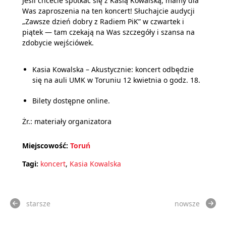
Jeśli chcecie spotkać się z Kasią Kowalską, mamy dla
Was zaproszenia na ten koncert! Słuchajcie audycji
„Zawsze dzień dobry z Radiem PiK” w czwartek i
piątek — tam czekają na Was szczegóły i szansa na
zdobycie wejściówek.
Kasia Kowalska – Akustycznie: koncert odbędzie
się na auli UMK w Toruniu 12 kwietnia o godz. 18.
Bilety dostępne online.
Żr.: materiały organizatora
Miejscowość:
Toruń
Tagi:
koncert
,
Kasia Kowalska
starsze
nowsze