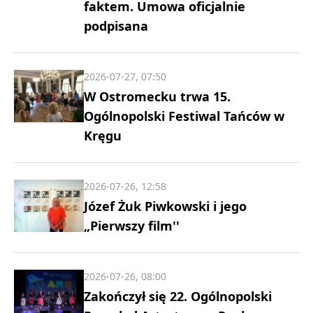
faktem. Umowa oficjalnie
podpisana
2026-07-27, 07:50
W Ostromecku trwa 15.
Ogólnopolski Festiwal Tańców w
Kręgu
2026-07-26, 12:58
Józef Żuk Piwkowski i jego
„Pierwszy film''
2026-07-26, 08:00
Zakończył się 22. Ogólnopolski