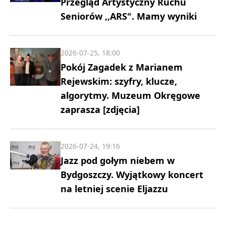
Przegląd Artystyczny Ruchu
Seniorów ,,ARS". Mamy wyniki
2026-07-25, 18:00
Pokój Zagadek z Marianem
Rejewskim: szyfry, klucze,
algorytmy. Muzeum Okręgowe
zaprasza [zdjęcia]
2026-07-24, 19:16
Jazz pod gołym niebem w
Bydgoszczy. Wyjątkowy koncert
na letniej scenie Eljazzu