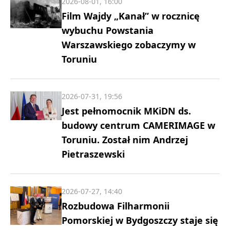
2026-08-01, 16:00
Film Wajdy „Kanał” w rocznicę
wybuchu Powstania
Warszawskiego zobaczymy w
Toruniu
2026-07-31, 19:56
Jest pełnomocnik MKiDN ds.
budowy centrum CAMERIMAGE w
Toruniu. Został nim Andrzej
Pietraszewski
2026-07-27, 14:40
Rozbudowa Filharmonii
Pomorskiej w Bydgoszczy staje się