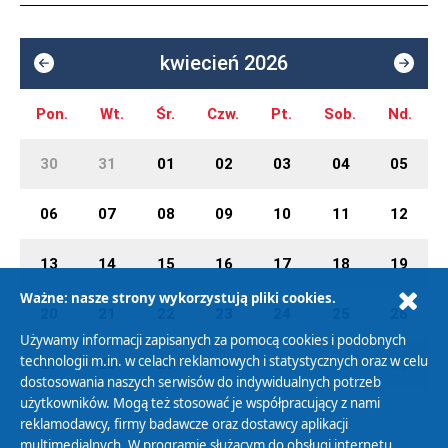
kwiecień 2026
Pon.
Wt.
Śr.
Czw.
Pt.
Sob.
Nd.
30
31
01
02
03
04
05
06
07
08
09
10
11
12
13
14
15
16
17
18
19
Ważne: nasze strony wykorzystują pliki cookies.
20
21
22
23
24
25
26
Używamy informacji zapisanych za pomocą cookies i podobnych
technologii m.in. w celach reklamowych i statystycznych oraz w celu
27
28
29
30
01
02
03
dostosowania naszych serwisów do indywidualnych potrzeb
użytkowników. Mogą też stosować je współpracujący z nami
reklamodawcy, firmy badawcze oraz dostawcy aplikacji
multimedialnych. W programie służącym do obsługi internetu