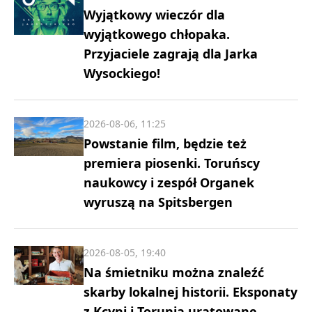
Wyjątkowy wieczór dla
wyjątkowego chłopaka.
Przyjaciele zagrają dla Jarka
Wysockiego!
2026-08-06, 11:25
Powstanie film, będzie też
premiera piosenki. Toruńscy
naukowcy i zespół Organek
wyruszą na Spitsbergen
2026-08-05, 19:40
Na śmietniku można znaleźć
skarby lokalnej historii. Eksponaty
z Kcyni i Torunia uratowane