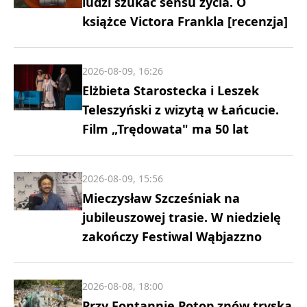
ludzi szukać sensu życia. O
książce Victora Frankla [recenzja]
2026-08-09, 16:26
Elżbieta Starostecka i Leszek
Teleszyński z wizytą w Łańcucie.
Film „Trędowata" ma 50 lat
2026-08-09, 15:56
Mieczysław Szcześniak na
jubileuszowej trasie. W niedzielę
zakończy Festiwal Wąbjazzno
2026-08-08, 18:00
Przy Fontannie Potop znów tryska