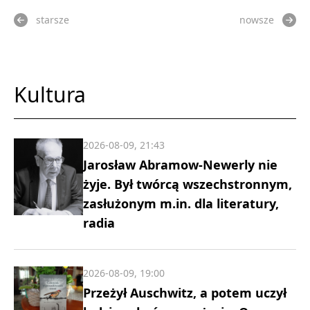
starsze
nowsze
Kultura
2026-08-09, 21:43
Jarosław Abramow-Newerly nie
żyje. Był twórcą wszechstronnym,
zasłużonym m.in. dla literatury,
radia
2026-08-09, 19:00
Przeżył Auschwitz, a potem uczył