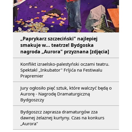
„Paprykarz szczeciński" najlepiej
smakuje w... teatrze! Bydgoska
nagroda „Aurora" przyznana [zdjęcia]
Konflikt izraelsko-palestyński oczami teatru.
Spektakl „Inkubator" Frljića na Festiwalu
Prapremier
Jury ogłosiło pięć sztuk, które walczyć będą o
Aurorę - Nagrodę Dramaturgiczną
Bydgoszczy
Bydgoszcz zaprasza dramaturgów zza
dawnej żelaznej kurtyny. Czas na konkurs
„Aurora"