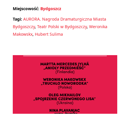
Miejscowość:
Bydgoszcz
Tagi:
AURORA. Nagroda Dramaturgiczna Miasta
Bydgoszczy
,
Teatr Polski w Bydgoszczy
,
Weronika
Makowskx
,
Hubert Sulima