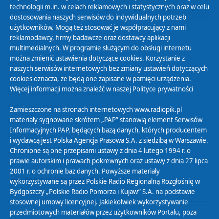
technologii m.in. w celach reklamowych i statystycznych oraz w celu
25
26
27
28
29
30
31
dostosowania naszych serwisów do indywidualnych potrzeb
użytkowników. Mogą też stosować je współpracujący z nami
reklamodawcy, firmy badawcze oraz dostawcy aplikacji
multimedialnych. W programie służącym do obsługi internetu
można zmienić ustawienia dotyczące cookies. Korzystanie z
Polityka Prywatności
naszych serwisów internetowych bez zmiany ustawień dotyczących
Zasady korzystania z Serwisu
cookies oznacza, że będą one zapisane w pamięci urządzenia.
Więcej informacji można znaleźć w naszej
Polityce prywatności
Organizacje Pożytku Publicznego
Cyfryzacja DAB+
Zamieszczone na stronach internetowych www.radiopik.pl
materiały sygnowane skrótem „PAP” stanowią element Serwisów
Polityka ochrony danych osobowych
Informacyjnych PAP, będących bazą danych, których producentem
Abonament
i wydawcą jest Polska Agencja Prasowa S.A. z siedzibą w Warszawie.
Zamówienia publiczne
Chronione są one przepisami ustawy z dnia 4 lutego 1994 r. o
prawie autorskim i prawach pokrewnych oraz ustawy z dnia 27 lipca
2001 r. o ochronie baz danych. Powyższe materiały
Biuletyn Informacji Publicznej
wykorzystywane są przez Polskie Radio Regionalną Rozgłośnię w
Bydgoszczy „Polskie Radio Pomorza i Kujaw” S.A. na podstawie
stosownej umowy licencyjnej. Jakiekolwiek wykorzystywanie
przedmiotowych materiałów przez użytkowników Portalu, poza