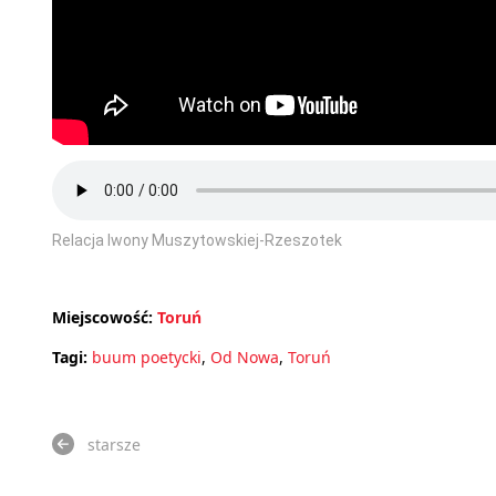
Relacja Iwony Muszytowskiej-Rzeszotek
Miejscowość:
Toruń
Tagi:
buum poetycki
,
Od Nowa
,
Toruń
starsze