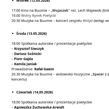
Wtorek (12.05.2026)
17:00 Kino na Buumie –
„Wojaczek”
reż. Lech Majewski (bile
19.00
Wolny Rynek Poetycki
20:30 Muzyka na Buumie – koncert zespołu
Wstyd
(wstęp wo
Środa (13.05.2026)
18:00 Spotkania autorskie / prezentacje poetyckie
–
Krzysztof Siwczyk
–
Dariusz Sośnicki
–
Piotr Gajda
–
Kamila Janiak
Prowadzenie:
Rafał Gawin
20.30 Muzyka na Buumie – widowisko muzyczne
„Spacer z
koncertu)
Czwartek (14.05.2026)
18:00 Spotkania autorskie / prezentacje poetyckie
–
Agnieszka Żuchowska-Arendt