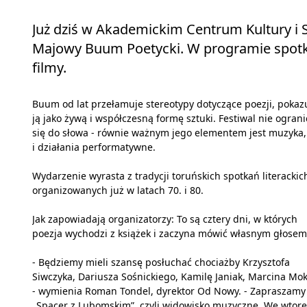
Już dziś w Akademickim Centrum Kultury i 
Majowy Buum Poetycki. W programie spotka
filmy.
Buum od lat przełamuje stereotypy dotyczące poezji, pokaz
ją jako żywą i współczesną formę sztuki. Festiwal nie ograni
się do słowa - równie ważnym jego elementem jest muzyka, 
i działania performatywne.
Wydarzenie wyrasta z tradycji toruńskich spotkań literackic
organizowanych już w latach 70. i 80.
Jak zapowiadają organizatorzy: To są cztery dni, w których
poezja wychodzi z książek i zaczyna mówić własnym głosem
- Będziemy mieli szansę posłuchać chociażby Krzysztofa
Siwczyka, Dariusza Sośnickiego, Kamilę Janiak, Marcina Mo
- wymienia Roman Tondel, dyrektor Od Nowy. - Zapraszamy
„Spacer z Lubomskim”, czyli widowisko muzyczne. We wtore