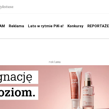
Sykstusa
AM
Reklama
Lato w rytmie PiK-a!
Konkursy
REPORTAŻE
reklama