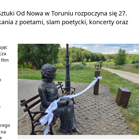
Sztuki Od Nowa w Toruniu rozpoczyna się 27.
nia z poetami, slam poetycki, koncerty oraz
ując
cza
film
h
.
krego
 na
k