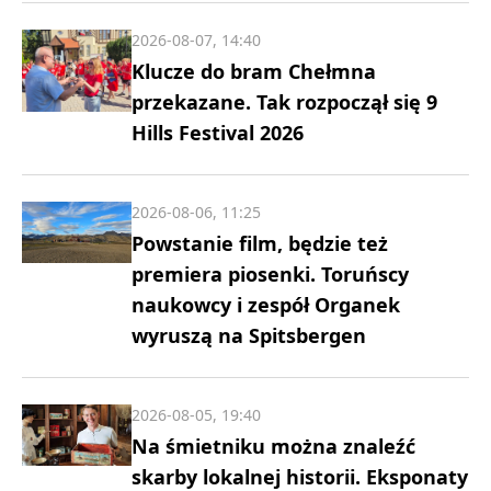
2026-08-07, 14:40
Klucze do bram Chełmna
przekazane. Tak rozpoczął się 9
Hills Festival 2026
2026-08-06, 11:25
Powstanie film, będzie też
premiera piosenki. Toruńscy
naukowcy i zespół Organek
wyruszą na Spitsbergen
2026-08-05, 19:40
Na śmietniku można znaleźć
skarby lokalnej historii. Eksponaty