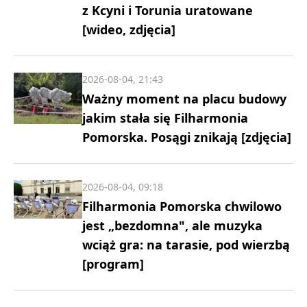
z Kcyni i Torunia uratowane
[wideo, zdjęcia]
2026-08-04, 21:43
Ważny moment na placu budowy
jakim stała się Filharmonia
Pomorska. Posągi znikają [zdjęcia]
2026-08-04, 09:18
Filharmonia Pomorska chwilowo
jest „bezdomna", ale muzyka
wciąż gra: na tarasie, pod wierzbą
[program]