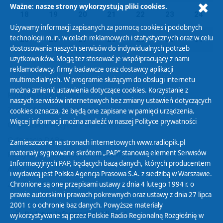
Ważne: nasze strony wykorzystują pliki cookies.
18
19
20
21
22
23
24
Używamy informacji zapisanych za pomocą cookies i podobnych
technologii m.in. w celach reklamowych i statystycznych oraz w celu
25
26
27
28
29
30
31
dostosowania naszych serwisów do indywidualnych potrzeb
użytkowników. Mogą też stosować je współpracujący z nami
reklamodawcy, firmy badawcze oraz dostawcy aplikacji
multimedialnych. W programie służącym do obsługi internetu
można zmienić ustawienia dotyczące cookies. Korzystanie z
Polityka Prywatności
naszych serwisów internetowych bez zmiany ustawień dotyczących
Zasady korzystania z Serwisu
cookies oznacza, że będą one zapisane w pamięci urządzenia.
Więcej informacji można znaleźć w naszej
Polityce prywatności
Organizacje Pożytku Publicznego
Cyfryzacja DAB+
Zamieszczone na stronach internetowych www.radiopik.pl
materiały sygnowane skrótem „PAP” stanowią element Serwisów
Polityka ochrony danych osobowych
Informacyjnych PAP, będących bazą danych, których producentem
Abonament
i wydawcą jest Polska Agencja Prasowa S.A. z siedzibą w Warszawie.
Zamówienia publiczne
Chronione są one przepisami ustawy z dnia 4 lutego 1994 r. o
prawie autorskim i prawach pokrewnych oraz ustawy z dnia 27 lipca
2001 r. o ochronie baz danych. Powyższe materiały
Biuletyn Informacji Publicznej
wykorzystywane są przez Polskie Radio Regionalną Rozgłośnię w