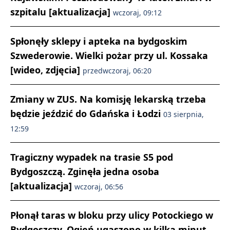
szpitalu [aktualizacja]
wczoraj, 09:12
Spłonęły sklepy i apteka na bydgoskim
Szwederowie. Wielki pożar przy ul. Kossaka
[wideo, zdjęcia]
przedwczoraj, 06:20
Zmiany w ZUS. Na komisję lekarską trzeba
będzie jeździć do Gdańska i Łodzi
03 sierpnia,
12:59
Tragiczny wypadek na trasie S5 pod
Bydgoszczą. Zginęła jedna osoba
[aktualizacja]
wczoraj, 06:56
Płonął taras w bloku przy ulicy Potockiego w
Bydgoszczy. Ogień ugaszono w kilka minut