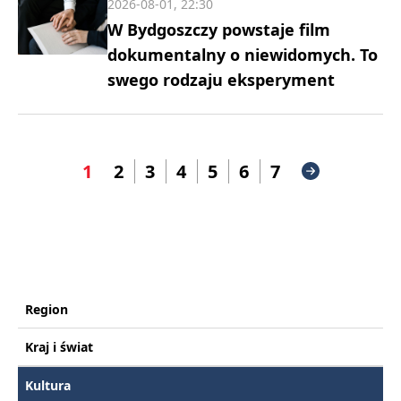
2026-08-01, 22:30
W Bydgoszczy powstaje film
dokumentalny o niewidomych. To
swego rodzaju eksperyment
1
2
3
4
5
6
7
Region
Kraj i świat
Kultura