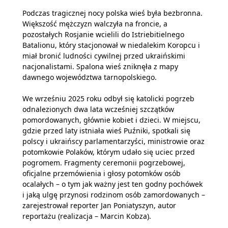
Podczas tragicznej nocy polska wieś była bezbronna.
Większość mężczyzn walczyła na froncie, a
pozostałych Rosjanie wcielili do Istriebitielnego
Batalionu, który stacjonował w niedalekim Koropcu i
miał bronić ludności cywilnej przed ukraińskimi
nacjonalistami. Spalona wieś zniknęła z mapy
dawnego województwa tarnopolskiego.
We wrześniu 2025 roku odbył się katolicki pogrzeb
odnalezionych dwa lata wcześniej szczątków
pomordowanych, głównie kobiet i dzieci. W miejscu,
gdzie przed laty istniała wieś Puźniki, spotkali się
polscy i ukraińscy parlamentarzyści, ministrowie oraz
potomkowie Polaków, którym udało się uciec przed
pogromem. Fragmenty ceremonii pogrzebowej,
oficjalne przemówienia i głosy potomków osób
ocalałych – o tym jak ważny jest ten godny pochówek
i jaką ulgę przynosi rodzinom osób zamordowanych –
zarejestrował reporter Jan Poniatyszyn, autor
reportażu (realizacja – Marcin Kobza).