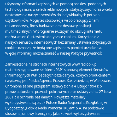
Używamy informacji zapisanych za pomocą cookies i podobnych
technologii m.in. w celach reklamowych i statystycznych oraz w celu
27
28
29
30
01
02
03
dostosowania naszych serwisów do indywidualnych potrzeb
użytkowników. Mogą też stosować je współpracujący z nami
reklamodawcy, firmy badawcze oraz dostawcy aplikacji
multimedialnych. W programie służącym do obsługi internetu
można zmienić ustawienia dotyczące cookies. Korzystanie z
Polityka Prywatności
naszych serwisów internetowych bez zmiany ustawień dotyczących
Zasady korzystania z Serwisu
cookies oznacza, że będą one zapisane w pamięci urządzenia.
Więcej informacji można znaleźć w naszej
Polityce prywatności
Organizacje Pożytku Publicznego
Cyfryzacja DAB+
Zamieszczone na stronach internetowych www.radiopik.pl
materiały sygnowane skrótem „PAP” stanowią element Serwisów
Polityka ochrony danych osobowych
Informacyjnych PAP, będących bazą danych, których producentem
Abonament
i wydawcą jest Polska Agencja Prasowa S.A. z siedzibą w Warszawie.
Zamówienia publiczne
Chronione są one przepisami ustawy z dnia 4 lutego 1994 r. o
prawie autorskim i prawach pokrewnych oraz ustawy z dnia 27 lipca
2001 r. o ochronie baz danych. Powyższe materiały
Biuletyn Informacji Publicznej
wykorzystywane są przez Polskie Radio Regionalną Rozgłośnię w
Bydgoszczy „Polskie Radio Pomorza i Kujaw” S.A. na podstawie
stosownej umowy licencyjnej. Jakiekolwiek wykorzystywanie