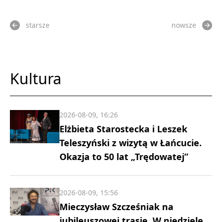
starsze
nowsze
Kultura
2026-08-09, 16:26
Elżbieta Starostecka i Leszek
Teleszyński z wizytą w Łańcucie.
Okazja to 50 lat „Trędowatej”
2026-08-09, 15:56
Mieczysław Szcześniak na
jubileuszowej trasie. W niedzielę