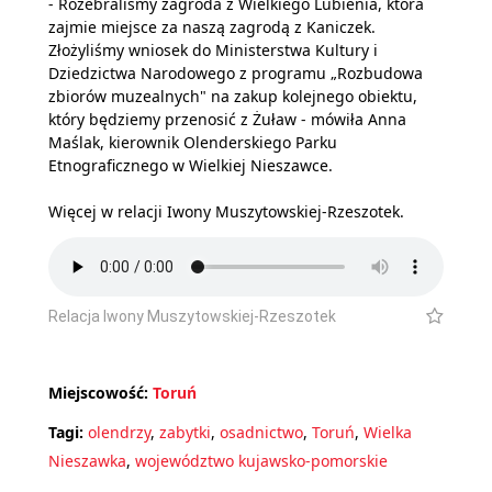
- Rozebraliśmy zagroda z Wielkiego Lubienia, która
zajmie miejsce za naszą zagrodą z Kaniczek.
Złożyliśmy wniosek do Ministerstwa Kultury i
Dziedzictwa Narodowego z programu „Rozbudowa
zbiorów muzealnych" na zakup kolejnego obiektu,
który będziemy przenosić z Żuław - mówiła Anna
Maślak, kierownik Olenderskiego Parku
Etnograficznego w Wielkiej Nieszawce.
Więcej w relacji Iwony Muszytowskiej-Rzeszotek.
Relacja Iwony Muszytowskiej-Rzeszotek
Miejscowość:
Toruń
Tagi:
olendrzy
,
zabytki
,
osadnictwo
,
Toruń
,
Wielka
Nieszawka
,
województwo kujawsko-pomorskie