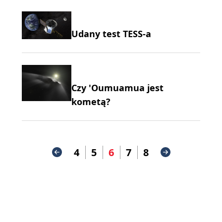
Udany test TESS-a
Czy 'Oumuamua jest
kometą?
4
5
6
7
8