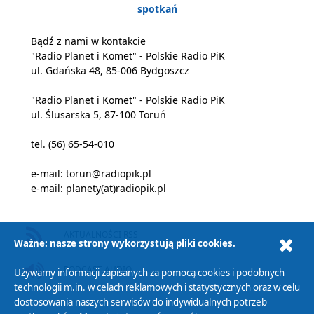
spotkań
Bądź z nami w kontakcie
"Radio Planet i Komet" - Polskie Radio PiK
ul. Gdańska 48, 85-006 Bydgoszcz
"Radio Planet i Komet" - Polskie Radio PiK
ul. Ślusarska 5, 87-100 Toruń
tel. (56) 65-54-010
e-mail:
torun@radiopik.pl
e-mail:
planety(at)radiopik.pl
AKTUALNOŚCI RSS
Ważne: nasze strony wykorzystują pliki cookies.
PODCAST AUDIO
Używamy informacji zapisanych za pomocą cookies i podobnych
technologii m.in. w celach reklamowych i statystycznych oraz w celu
dostosowania naszych serwisów do indywidualnych potrzeb