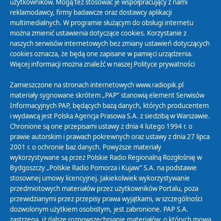
użytkowników. Mogą też stosować je współpracujący z nami
reklamodawcy, firmy badawcze oraz dostawcy aplikacji
multimedialnych. W programie służącym do obsługi internetu
można zmienić ustawienia dotyczące cookies. Korzystanie z
Polityka Prywatności
naszych serwisów internetowych bez zmiany ustawień dotyczących
Zasady korzystania z Serwisu
cookies oznacza, że będą one zapisane w pamięci urządzenia.
Więcej informacji można znaleźć w naszej
Polityce prywatności
Organizacje Pożytku Publicznego
Cyfryzacja DAB+
Zamieszczone na stronach internetowych www.radiopik.pl
materiały sygnowane skrótem „PAP” stanowią element Serwisów
Polityka ochrony danych osobowych
Informacyjnych PAP, będących bazą danych, których producentem
Abonament
i wydawcą jest Polska Agencja Prasowa S.A. z siedzibą w Warszawie.
Zamówienia publiczne
Chronione są one przepisami ustawy z dnia 4 lutego 1994 r. o
prawie autorskim i prawach pokrewnych oraz ustawy z dnia 27 lipca
2001 r. o ochronie baz danych. Powyższe materiały
Biuletyn Informacji Publicznej
wykorzystywane są przez Polskie Radio Regionalną Rozgłośnię w
Bydgoszczy „Polskie Radio Pomorza i Kujaw” S.A. na podstawie
stosownej umowy licencyjnej. Jakiekolwiek wykorzystywanie
przedmiotowych materiałów przez użytkowników Portalu, poza
przewidzianymi przez przepisy prawa wyjątkami, w szczególności
dozwolonym użytkiem osobistym, jest zabronione. PAP S.A.
zastrzega, iż dalsze rozpowszechnianie materiałów, o których mowa