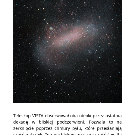
Teleskop VISTA obserwował oba obłoki przez ostatnią
dekadę w bliskiej podczerwieni. Pozwala to na
zerknięcie poprzez chmury pyłu, które przesłaniają
część galaktyk. Ten pył blokuje znaczną część światła