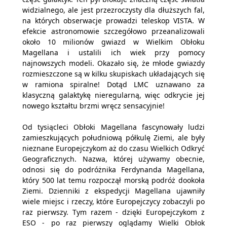
widzialnego, ale jest przezroczysty dla dłuższych fal,
na których obserwacje prowadzi teleskop VISTA. W
efekcie astronomowie szczegółowo przeanalizowali
około 10 milionów gwiazd w Wielkim Obłoku
Magellana i ustalili ich wiek przy pomocy
najnowszych modeli. Okazało się, że młode gwiazdy
rozmieszczone są w kilku skupiskach układających się
w ramiona spiralne! Dotąd LMC uznawano za
klasyczną galaktykę nieregularną, więc odkrycie jej
nowego kształtu brzmi wręcz sensacyjnie!
Od tysiącleci Obłoki Magellana fascynowały ludzi
zamieszkujących południową półkulę Ziemi, ale były
nieznane Europejczykom aż do czasu Wielkich Odkryć
Geograficznych. Nazwa, której używamy obecnie,
odnosi się do podróżnika Ferdynanda Magellana,
który 500 lat temu rozpoczął morską podróż dookoła
Ziemi. Dzienniki z ekspedycji Magellana ujawniły
wiele miejsc i rzeczy, które Europejczycy zobaczyli po
raz pierwszy. Tym razem - dzięki Europejczykom z
ESO - po raz pierwszy oglądamy Wielki Obłok