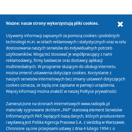
AKTUALNOŚCI RSS
Ważne: nasze strony wykorzystują pliki cookies.
PODCAST AUDIO
Używamy informacji zapisanych za pomocą cookies i podobnych
technologii m.in. w celach reklamowych i statystycznych oraz w celu
dostosowania naszych serwisów do indywidualnych potrzeb
użytkowników. Mogą też stosować je współpracujący z nami
reklamodawcy, firmy badawcze oraz dostawcy aplikacji
multimedialnych. W programie służącym do obsługi internetu
można zmienić ustawienia dotyczące cookies. Korzystanie z
Polityka Prywatności
naszych serwisów internetowych bez zmiany ustawień dotyczących
Zasady korzystania z Serwisu
cookies oznacza, że będą one zapisane w pamięci urządzenia.
Więcej informacji można znaleźć w naszej
Polityce prywatności
Organizacje Pożytku Publicznego
Cyfryzacja DAB+
Zamieszczone na stronach internetowych www.radiopik.pl
materiały sygnowane skrótem „PAP” stanowią element Serwisów
Polityka ochrony danych osobowych
Informacyjnych PAP, będących bazą danych, których producentem
Abonament
i wydawcą jest Polska Agencja Prasowa S.A. z siedzibą w Warszawie.
Zamówienia publiczne
Chronione są one przepisami ustawy z dnia 4 lutego 1994 r. o