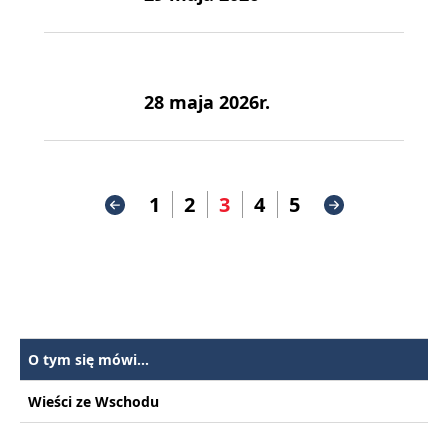
28 maja 2026r.
1
2
3
4
5
O tym się mówi...
Wieści ze Wschodu