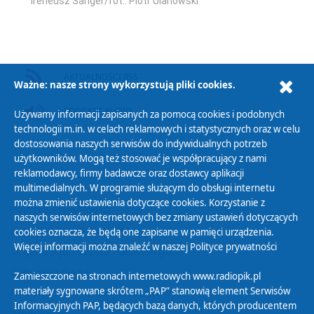
Ireneusz Sanger/fot.: Piotr Ulanowski
AKTUALNOŚCI RSS
Ważne: nasze strony wykorzystują pliki cookies.
PODCAST AUDIO
Używamy informacji zapisanych za pomocą cookies i podobnych
technologii m.in. w celach reklamowych i statystycznych oraz w celu
dostosowania naszych serwisów do indywidualnych potrzeb
użytkowników. Mogą też stosować je współpracujący z nami
reklamodawcy, firmy badawcze oraz dostawcy aplikacji
multimedialnych. W programie służącym do obsługi internetu
można zmienić ustawienia dotyczące cookies. Korzystanie z
Polityka Prywatności
naszych serwisów internetowych bez zmiany ustawień dotyczących
Zasady korzystania z Serwisu
cookies oznacza, że będą one zapisane w pamięci urządzenia.
Więcej informacji można znaleźć w naszej
Polityce prywatności
Organizacje Pożytku Publicznego
Cyfryzacja DAB+
Zamieszczone na stronach internetowych www.radiopik.pl
materiały sygnowane skrótem „PAP” stanowią element Serwisów
Polityka ochrony danych osobowych
Informacyjnych PAP, będących bazą danych, których producentem
Abonament