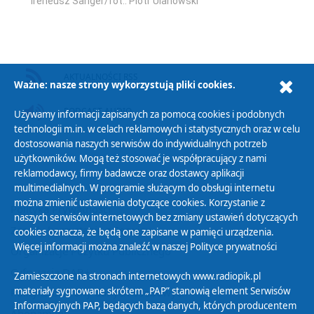
Ireneusz Sanger/fot.: Piotr Ulanowski
AKTUALNOŚCI RSS
Ważne: nasze strony wykorzystują pliki cookies.
PODCAST AUDIO
Używamy informacji zapisanych za pomocą cookies i podobnych
technologii m.in. w celach reklamowych i statystycznych oraz w celu
dostosowania naszych serwisów do indywidualnych potrzeb
użytkowników. Mogą też stosować je współpracujący z nami
reklamodawcy, firmy badawcze oraz dostawcy aplikacji
multimedialnych. W programie służącym do obsługi internetu
można zmienić ustawienia dotyczące cookies. Korzystanie z
Polityka Prywatności
naszych serwisów internetowych bez zmiany ustawień dotyczących
Zasady korzystania z Serwisu
cookies oznacza, że będą one zapisane w pamięci urządzenia.
Więcej informacji można znaleźć w naszej
Polityce prywatności
Organizacje Pożytku Publicznego
Cyfryzacja DAB+
Zamieszczone na stronach internetowych www.radiopik.pl
materiały sygnowane skrótem „PAP” stanowią element Serwisów
Polityka ochrony danych osobowych
Informacyjnych PAP, będących bazą danych, których producentem
Abonament