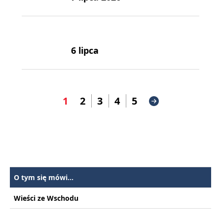
6 lipca
1
2
3
4
5
O tym się mówi...
Wieści ze Wschodu