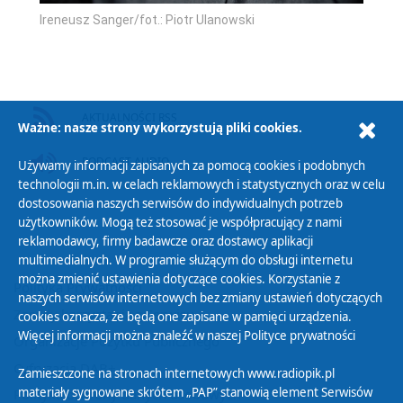
Ireneusz Sanger/fot.: Piotr Ulanowski
AKTUALNOŚCI RSS
Ważne: nasze strony wykorzystują pliki cookies.
PODCAST AUDIO
Używamy informacji zapisanych za pomocą cookies i podobnych
technologii m.in. w celach reklamowych i statystycznych oraz w celu
dostosowania naszych serwisów do indywidualnych potrzeb
użytkowników. Mogą też stosować je współpracujący z nami
reklamodawcy, firmy badawcze oraz dostawcy aplikacji
multimedialnych. W programie służącym do obsługi internetu
można zmienić ustawienia dotyczące cookies. Korzystanie z
Polityka Prywatności
naszych serwisów internetowych bez zmiany ustawień dotyczących
Zasady korzystania z Serwisu
cookies oznacza, że będą one zapisane w pamięci urządzenia.
Więcej informacji można znaleźć w naszej
Polityce prywatności
Organizacje Pożytku Publicznego
Cyfryzacja DAB+
Zamieszczone na stronach internetowych www.radiopik.pl
materiały sygnowane skrótem „PAP” stanowią element Serwisów
Polityka ochrony danych osobowych