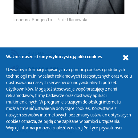
Ireneusz Sanger/fot.: Piotr Ulanowski
AKTUALNOŚCI RSS
Ważne: nasze strony wykorzystują pliki cookies.
PODCAST AUDIO
Używamy informacji zapisanych za pomocą cookies i podobnych
technologii m.in. w celach reklamowych i statystycznych oraz w celu
dostosowania naszych serwisów do indywidualnych potrzeb
użytkowników. Mogą też stosować je współpracujący z nami
reklamodawcy, firmy badawcze oraz dostawcy aplikacji
multimedialnych. W programie służącym do obsługi internetu
można zmienić ustawienia dotyczące cookies. Korzystanie z
Polityka Prywatności
naszych serwisów internetowych bez zmiany ustawień dotyczących
Zasady korzystania z Serwisu
cookies oznacza, że będą one zapisane w pamięci urządzenia.
Więcej informacji można znaleźć w naszej
Polityce prywatności
Organizacje Pożytku Publicznego