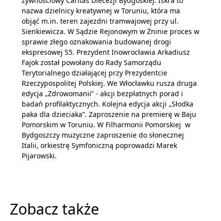
żywnościowy Caritas Diecezji Bydgoskiej. Iskra to
nazwa dzielnicy kreatywnej w Toruniu, która ma
objąć m.in. teren zajezdni tramwajowej przy ul.
Sienkiewicza. W Sądzie Rejonowym w Żninie proces w
sprawie złego oznakowania budowanej drogi
ekspresowej S5. Prezydent Inowrocławia Arkadiusz
Fajok został powołany do Rady Samorządu
Terytorialnego działającej przy Prezydentcie
Rzeczypospolitej Polskiej. We Włocławku rusza druga
edycja „Zdrowomanii” - akcji bezpłatnych porad i
badań profilaktycznych. Kolejna edycja akcji „Słodka
paka dla dzieciaka”. Zaproszenie na premierę w Baju
Pomorskim w Toruniu. W Filharmonii Pomorskiej w
Bydgoszczy muzyczne zaproszenie do słonecznej
Italii, orkiestrę Symfoniczną poprowadzi Marek
Pijarowski.
Zobacz także