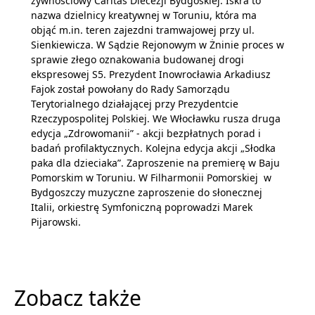
żywnościowy Caritas Diecezji Bydgoskiej. Iskra to
nazwa dzielnicy kreatywnej w Toruniu, która ma
objąć m.in. teren zajezdni tramwajowej przy ul.
Sienkiewicza. W Sądzie Rejonowym w Żninie proces w
sprawie złego oznakowania budowanej drogi
ekspresowej S5. Prezydent Inowrocławia Arkadiusz
Fajok został powołany do Rady Samorządu
Terytorialnego działającej przy Prezydentcie
Rzeczypospolitej Polskiej. We Włocławku rusza druga
edycja „Zdrowomanii” - akcji bezpłatnych porad i
badań profilaktycznych. Kolejna edycja akcji „Słodka
paka dla dzieciaka”. Zaproszenie na premierę w Baju
Pomorskim w Toruniu. W Filharmonii Pomorskiej w
Bydgoszczy muzyczne zaproszenie do słonecznej
Italii, orkiestrę Symfoniczną poprowadzi Marek
Pijarowski.
Zobacz także