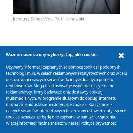
Ireneusz Sanger/fot.: Piotr Ulanowski
AKTUALNOŚCI RSS
Ważne: nasze strony wykorzystują pliki cookies.
PODCAST AUDIO
Używamy informacji zapisanych za pomocą cookies i podobnych
technologii m.in. w celach reklamowych i statystycznych oraz w celu
dostosowania naszych serwisów do indywidualnych potrzeb
użytkowników. Mogą też stosować je współpracujący z nami
reklamodawcy, firmy badawcze oraz dostawcy aplikacji
multimedialnych. W programie służącym do obsługi internetu
można zmienić ustawienia dotyczące cookies. Korzystanie z
Polityka Prywatności
naszych serwisów internetowych bez zmiany ustawień dotyczących
Zasady korzystania z Serwisu
cookies oznacza, że będą one zapisane w pamięci urządzenia.
Więcej informacji można znaleźć w naszej
Polityce prywatności
Organizacje Pożytku Publicznego