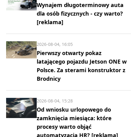
Wynajem długoterminowy auta
dla osób fizycznych - czy warto?
[reklama]
2026-08-04, 16:05
Pierwszy otwarty pokaz
latającego pojazdu Jetson ONE w
Polsce. Za sterami konstruktor z
Brodnicy
2026-08-04, 15:28
Od wniosku urlopowego do
zamknięcia miesiąca: które
procesy warto objąć
automatyzacją HR? [reklama]