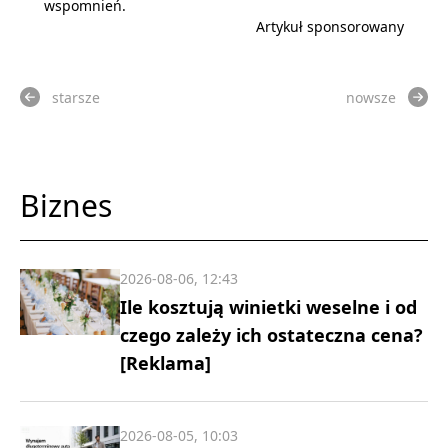
wspomnień.
Artykuł sponsorowany
starsze
nowsze
Biznes
2026-08-06, 12:43
Ile kosztują winietki weselne i od
czego zależy ich ostateczna cena?
[Reklama]
2026-08-05, 10:03