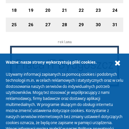
18
19
20
21
22
23
24
25
26
27
28
29
30
31
reklama
Ważne: nasze strony wykorzystują pliki cookies.
Używamy informacji zapisanych za pomocą cookies i podobnych
technologii m.in. w celach reklamowych i statystycznych oraz w celu
dostosowania naszych serwisów do indywidualnych potrzeb
użytkowników. Mogą też stosować je współpracujący z nami
reklamodawcy, firmy badawcze oraz dostawcy aplikacji
multimedialnych. W programie służącym do obsługi internetu
można zmienić ustawienia dotyczące cookies. Korzystanie z
Polityka Prywatności
naszych serwisów internetowych bez zmiany ustawień dotyczących
Zasady korzystania z Serwisu
cookies oznacza, że będą one zapisane w pamięci urządzenia.
Więcej informacji można znaleźć w naszej
Polityce prywatności