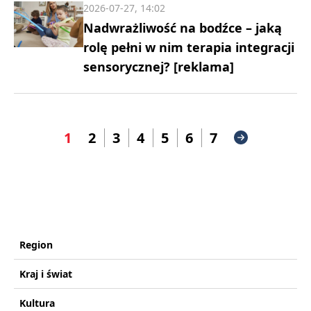
2026-07-27, 14:02
Nadwrażliwość na bodźce – jaką
rolę pełni w nim terapia integracji
sensorycznej? [reklama]
1
2
3
4
5
6
7
Region
Kraj i świat
Kultura