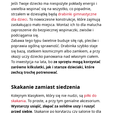
Jeśli Twoje dziecko ma niespożyte pokłady energii i
uwielbia wspinać się na wszystko, co popadnie,
strzałem w dziesiątkę będą
drabinki gimnastyczne
dla dzieci
. To nowoczesne konstrukcje, które zajmują
zaskakująco mało miejsca. Montaż ich to dla malucha
zaproszenie do bezpiecznej wspinaczki, zwisów i
podciągania się.
Zabawa tego typu świetnie buduje siłę rąk, pleców i
poprawia ogólną sprawność. Drabinka szybko staje
się bazą, statkiem kosmicznym albo zamkiem, a przy
okazji uczy dziecko panowania nad własnym ciałem.
To inwestycja na lata, bo
ze sprzętu mogą korzystać
zarówno kilkulatki, jak i starsze dzieciaki, które
zechcą trochę potrenować
.
Skakanie zamiast siedzenia
Kolejnym klasykiem, który się nie nudzi, są
piłki do
skakania
. To proste, a przy tym genialne akcesorium.
Wystarczy usiąść, złapać za solidne uszy i ruszyć
przed siebie
. Skakanie po korytarzu czy salonie to dla