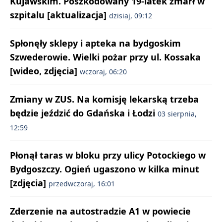
Kujawskim. Poszkodowany 19-latek zmarł w
szpitalu [aktualizacja]
dzisiaj, 09:12
Spłonęły sklepy i apteka na bydgoskim
Szwederowie. Wielki pożar przy ul. Kossaka
[wideo, zdjęcia]
wczoraj, 06:20
Zmiany w ZUS. Na komisję lekarską trzeba
będzie jeździć do Gdańska i Łodzi
03 sierpnia,
12:59
Płonął taras w bloku przy ulicy Potockiego w
Bydgoszczy. Ogień ugaszono w kilka minut
[zdjęcia]
przedwczoraj, 16:01
Zderzenie na autostradzie A1 w powiecie