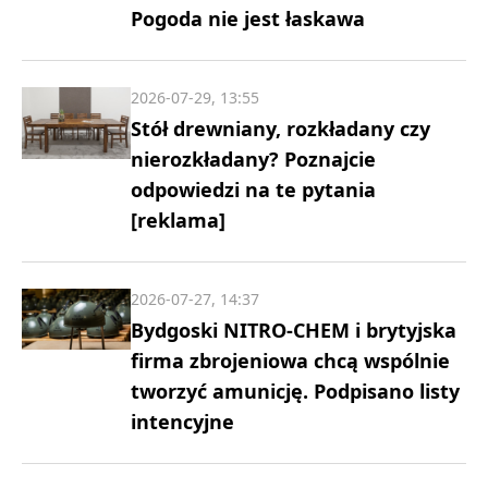
Pogoda nie jest łaskawa
2026-07-29, 13:55
Stół drewniany, rozkładany czy
nierozkładany? Poznajcie
odpowiedzi na te pytania
[reklama]
2026-07-27, 14:37
Bydgoski NITRO-CHEM i brytyjska
firma zbrojeniowa chcą wspólnie
tworzyć amunicję. Podpisano listy
intencyjne