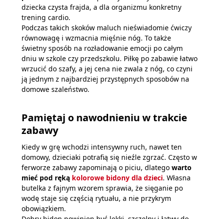
dziecka czysta frajda, a dla organizmu konkretny
trening cardio.
Podczas takich skoków maluch nieświadomie ćwiczy
równowagę i wzmacnia mięśnie nóg. To także
świetny sposób na rozładowanie emocji po całym
dniu w szkole czy przedszkolu. Piłkę po zabawie łatwo
wrzucić do szafy, a jej cena nie zwala z nóg, co czyni
ją jednym z najbardziej przystępnych sposobów na
domowe szaleństwo.
Pamiętaj o nawodnieniu w trakcie
zabawy
Kiedy w grę wchodzi intensywny ruch, nawet ten
domowy, dzieciaki potrafią się nieźle zgrzać. Często w
ferworze zabawy zapominają o piciu, dlatego
warto
mieć pod ręką
kolorowe bidony dla dzieci
. Własna
butelka z fajnym wzorem sprawia, że sięganie po
wodę staje się częścią rytuału, a nie przykrym
obowiązkiem.
Dobry bidon powinien być lekki, szczelny i łatwy do