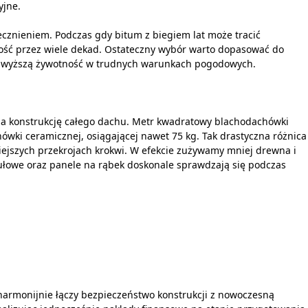
yjne.
ecznieniem. Podczas gdy bitum z biegiem lat może tracić
ość przez wiele dekad. Ostateczny wybór warto dopasować do
 najwyższą żywotność w trudnych warunkach pogodowych.
iąża konstrukcję całego dachu. Metr kwadratowy blachodachówki
ówki ceramicznej, osiągającej nawet 75 kg. Tak drastyczna różnica
iejszych przekrojach krokwi. W efekcie zużywamy mniej drewna i
dułowe oraz panele na rąbek doskonale sprawdzają się podczas
 harmonijnie łączy bezpieczeństwo konstrukcji z nowoczesną