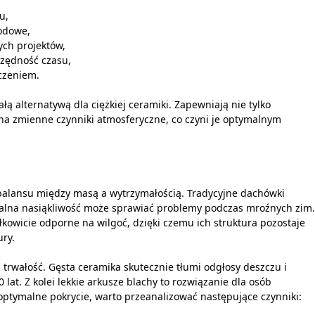
u,
odowe,
ych projektów,
czędność czasu,
czeniem.
ą alternatywą dla ciężkiej ceramiki. Zapewniają nie tylko
na zmienne czynniki atmosferyczne, co czyni je optymalnym
balansu między masą a wytrzymałością. Tradycyjne dachówki
uralna nasiąkliwość może sprawiać problemy podczas mroźnych zim.
kowicie odporne na wilgoć, dzięki czemu ich struktura pozostaje
ry.
trwałość. Gęsta ceramika skutecznie tłumi odgłosy deszczu i
lat. Z kolei lekkie arkusze blachy to rozwiązanie dla osób
c optymalne pokrycie, warto przeanalizować następujące czynniki: