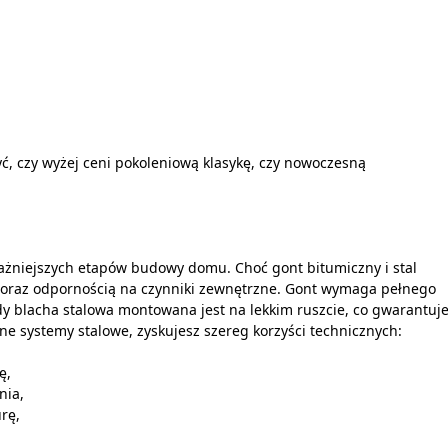
ć, czy wyżej ceni pokoleniową klasykę, czy nowoczesną
żniejszych etapów budowy domu. Choć gont bitumiczny i stal
ą oraz odpornością na czynniki zewnętrzne. Gont wymaga pełnego
dy blacha stalowa montowana jest na lekkim ruszcie, co gwarantuj
e systemy stalowe, zyskujesz szereg korzyści technicznych:
ę,
nia,
rę,