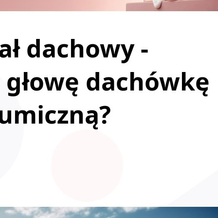
iał dachowy -
na głowę dachówkę
tumiczną?