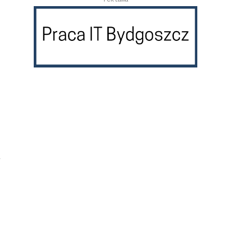
reklama
e