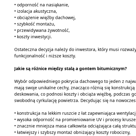
• odporność na nasiąkanie,
• izolacja akustyczna,
• obciążenie więźby dachowej,
• szybkość montażu,
• przewidywana żywotność,
• koszty inwestycji.
Ostateczna decyzja należy do inwestora, który musi rozważy
funkcjonalność i niższe koszty.
Jakie są różnice między stalą a gontem bitumicznym?
Wybór odpowiedniego pokrycia dachowego to jeden z najwa
mają swoje unikalne cechy, znacząco różnią się konstrukcj
deskowania, co podnosi koszty i obciąża więźbę, podczas g
swobodną cyrkulację powietrza. Decydując się na nowoczesn
• konstrukcja na lekkim ruszcie z łat zapewniająca wentylacj
• wysoka odporność na promieniowanie UV i procesy krusze
• znacznie mniejsza masa całkowita odciążająca całą struktu
• łatwiejszy i szybszy montaż obniżający koszty robocizny,