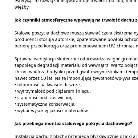
estetyką. To rozwiązanie gwarantuje trwałość na lata, min
więźby.
Jak czynniki atmosferyczne wpływają na trwałość dachu ze
Stalowe poszycia dachowe muszą stawiać czoła ekstremaln
producenci stosują autorskie, opatentowane powłoki ochron
barierę przed korozją oraz promieniowaniem UV, chroniąc 
Sprawna wentylacja skutecznie odprowadza wilgoć gromadz
zapobiega degradacji materiału od wewnątrz. Warto połączyć 
chroni wnętrza budynku przed gwałtownymi skokami temper
nawet przez 50 lat. Na tę imponującą żywotność wpływa sz
• odporność na kwaśne deszcze,
• wytrzymałość pod ciężarem śniegu,
• stabilność podczas wichur,
• systematyczna konserwacja,
• wybór wysokiej jakości materiałów.
Jak przebiega montaż stalowego pokrycia dachowego?
Instalacja dachu z blachy przebiega błyskawicznie dzięki 