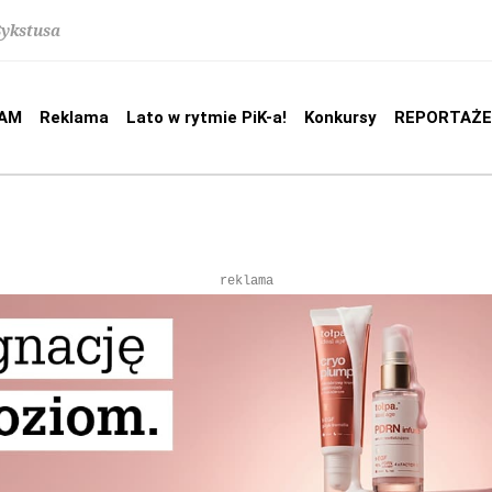
Sykstusa
AM
Reklama
Lato w rytmie PiK-a!
Konkursy
REPORTAŻE
reklama