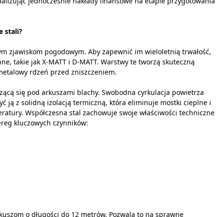
imalizując jednocześnie nakłady finansowe na etapie przygotowania
 stali?
ym zjawiskom pogodowym. Aby zapewnić im wieloletnią trwałość,
ne, takie jak X-MATT i D-MATT. Warstwy te tworzą skuteczną
metalowy rdzeń przed zniszczeniem.
ącą się pod arkuszami blachy. Swobodna cyrkulacja powietrza
ją z solidną izolacją termiczną, która eliminuje mostki cieplne i
atury. Współczesna stal zachowuje swoje właściwości techniczne
ereg kluczowych czynników:
arkuszom o długości do 12 metrów. Pozwala to na sprawne