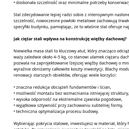
• doskonała szczelność oraz minimalne potrzeby konserwac
Stal zdecydowanie lepiej radzi sobie z intensywnym nasłon
szczelność, nowoczesne powłoki metalowe zachowują trwał
specyfiki budynku, pamiętając, że to właśnie stal oferuje
Jak ciężar stali wpływa na konstrukcję więźby dachowej?
Niewielka masa stali to kluczowy atut, który znacząco odc
waży zaledwie około 4–5 kg, co stanowi ułamek ciężaru dach
pozwala na zaprojektowanie lżejszej więźby dachowej o mn
wyraźnie obniżamy całkowite koszty inwestycji. Blachy mo
renowacji starszych obiektów, oferując wiele korzyści:
• znaczna redukcja obciążeń fundamentów i ścian,
• możliwość montażu bez wzmacniania istniejącej struktury,
• wysoka odporność na ekstremalne zjawiska pogodowe,
• wyjątkowa sztywność przy zachowaniu subtelnej formy,
• techniczna optymalizacja procesu budowy.
Wybierając pokrycia stalowe, inwestujesz w materiał, który