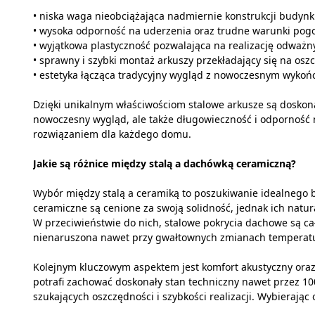
• niska waga nieobciążająca nadmiernie konstrukcji budynk
• wysoka odporność na uderzenia oraz trudne warunki pog
• wyjątkowa plastyczność pozwalająca na realizację odważn
• sprawny i szybki montaż arkuszy przekładający się na osz
• estetyka łącząca tradycyjny wygląd z nowoczesnym wykoń
Dzięki unikalnym właściwościom stalowe arkusze są doskonał
nowoczesny wygląd, ale także długowieczność i odporność 
rozwiązaniem dla każdego domu.
Jakie są różnice między stalą a dachówką ceramiczną?
Wybór między stalą a ceramiką to poszukiwanie idealnego 
ceramiczne są cenione za swoją solidność, jednak ich nat
W przeciwieństwie do nich, stalowe pokrycia dachowe są cał
nienaruszona nawet przy gwałtownych zmianach temperatu
Kolejnym kluczowym aspektem jest komfort akustyczny oraz 
potrafi zachować doskonały stan techniczny nawet przez 100 
szukających oszczędności i szybkości realizacji. Wybierają