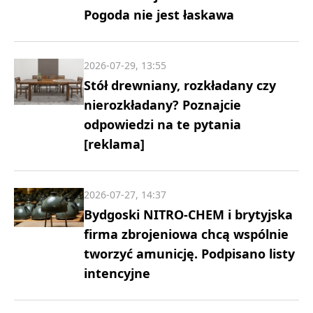
Pogoda nie jest łaskawa
2026-07-29, 13:55
Stół drewniany, rozkładany czy
nierozkładany? Poznajcie
odpowiedzi na te pytania
[reklama]
2026-07-27, 14:37
Bydgoski NITRO-CHEM i brytyjska
firma zbrojeniowa chcą wspólnie
tworzyć amunicję. Podpisano listy
intencyjne