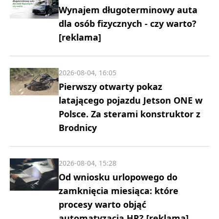
Wynajem długoterminowy auta
dla osób fizycznych - czy warto?
[reklama]
2026-08-04, 16:05
Pierwszy otwarty pokaz
latającego pojazdu Jetson ONE w
Polsce. Za sterami konstruktor z
Brodnicy
2026-08-04, 15:28
Od wniosku urlopowego do
zamknięcia miesiąca: które
procesy warto objąć
automatyzacją HR? [reklama]