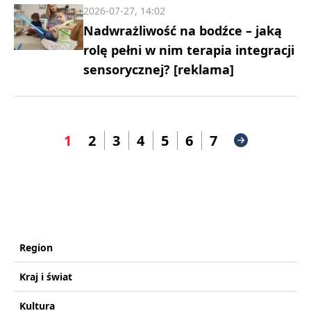
2026-07-27, 14:02
Nadwrażliwość na bodźce – jaką
rolę pełni w nim terapia integracji
sensorycznej? [reklama]
1
2
3
4
5
6
7
Region
Kraj i świat
Kultura