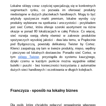
Lokalne sklepy coraz częściej specjalizują się w konkretnych 
segmentach rynku, co pozwala im oferować produkty 
niedostępne w dużych placówkach handlowych. Mogą to być 
artykuły spożywcze marki premium, lokalne wyroby czy 
produkty wybierane na spotkania i uroczystości - przykładem 
jest sieć Cortez, która oferuje szeroki asortyment na różne 
okazje w ponad 80 lokalizacjach w całej Polsce. Co więcej, 
sieć rozwija swoją ofertę również w zakresie produktów 
spożywczych wysokiej jakości - dwa lata temu, w Prądocinie 
pod Bydgoszczą, powstały delikatesy Twister by Cortez. 
Klienci zaopatrują się tam w świeże produkty, mięso, wędliny 
i pieczywo od lokalnych dostawców. Ponadto sieć Cortez, w 
tym 
sklepy Twister
, przystąpiła do systemu kaucyjnego, 
dzięki czemu w każdym punkcie można wygodnie oddać 
butelki i puszki - bez konieczności korzystania z automatów 
dużych sieci handlowych i oczekiwania w długich kolejkach.
Franczyza - sposób na lokalny biznes
Dla osób, które chciałyby połączyć prowadzenie własnego 