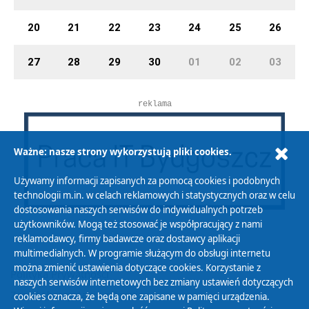
20
21
22
23
24
25
26
27
28
29
30
01
02
03
reklama
Ważne: nasze strony wykorzystują pliki cookies.
Używamy informacji zapisanych za pomocą cookies i podobnych
technologii m.in. w celach reklamowych i statystycznych oraz w celu
dostosowania naszych serwisów do indywidualnych potrzeb
użytkowników. Mogą też stosować je współpracujący z nami
reklamodawcy, firmy badawcze oraz dostawcy aplikacji
multimedialnych. W programie służącym do obsługi internetu
można zmienić ustawienia dotyczące cookies. Korzystanie z
Polityka Prywatności
naszych serwisów internetowych bez zmiany ustawień dotyczących
Zasady korzystania z Serwisu
cookies oznacza, że będą one zapisane w pamięci urządzenia.