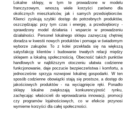
Lokalne sklepy, w tym te prowadzone w modelu 
franczyzowym, wnoszą wiele korzyści zarówno dla 
okolicznych mieszkańców, jak i samych przedsiębiorców. 
Klienci zyskują szybki dostęp do potrzebnych produktów, 
oszczędzając przy tym czas i energię, a przedsiębiorcy - 
sprawdzony model działania i wsparcie w prowadzeniu 
działalności. Personel lokalnego sklepu zazwyczaj chętniej 
doradza w kwestii nowych produktów i pomaga w świadomym 
wyborze zakupów. To z kolei przekłada się na większą 
satysfakcję klientów i budowanie trwałych relacji między 
sklepem a lokalną 
społecznością. Obecność takich punktów 
handlowych w najbliższym otoczeniu ułatwia codzienne 
funkcjonowanie, daje poczucie bezpieczeństwa i komfortu, a 
jednocześnie sprzyja rozwojowi lokalnej gospodarki. W ten 
sposób codzienne obowiązki stają się prostsze, a dostęp do 
jakościowych produktów - na wyciągnięcie ręki. Ponadto 
sklepy lokalne zwiększają konkurencyjność rynku, 
zachęcając właścicieli do wprowadzania innowacji, promocji 
czy programów lojalnościowych, co w efekcie przynosi 
wymierne korzyści dla całej społeczności.