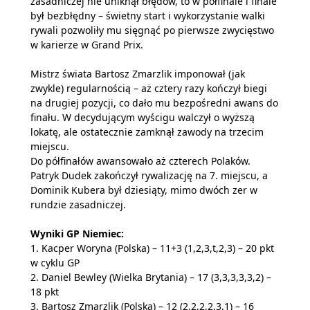
zasadniczej nie uniknął błędów, to w półfinale i finale
był bezbłędny – świetny start i wykorzystanie walki
rywali pozwoliły mu sięgnąć po pierwsze zwycięstwo
w karierze w Grand Prix.
Mistrz świata Bartosz Zmarzlik imponował (jak
zwykle) regularnością – aż cztery razy kończył biegi
na drugiej pozycji, co dało mu bezpośredni awans do
finału. W decydującym wyścigu walczył o wyższą
lokatę, ale ostatecznie zamknął zawody na trzecim
miejscu.
Do półfinałów awansowało aż czterech Polaków.
Patryk Dudek zakończył rywalizację na 7. miejscu, a
Dominik Kubera był dziesiąty, mimo dwóch zer w
rundzie zasadniczej.
Wyniki GP Niemiec:
1. Kacper Woryna (Polska) – 11+3 (1,2,3,t,2,3) – 20 pkt
w cyklu GP
2. Daniel Bewley (Wielka Brytania) – 17 (3,3,3,3,3,2) –
18 pkt
3. Bartosz Zmarzlik (Polska) – 12 (2,2,2,2,3,1) – 16