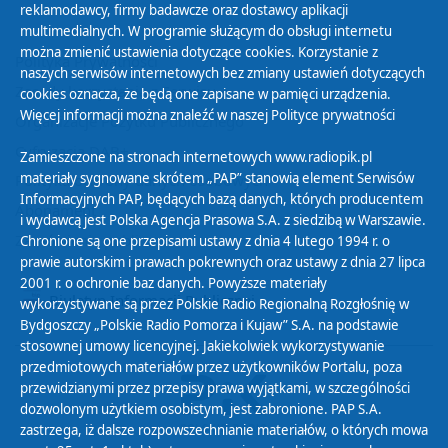
reklamodawcy, firmy badawcze oraz dostawcy aplikacji
multimedialnych. W programie służącym do obsługi internetu
można zmienić ustawienia dotyczące cookies. Korzystanie z
Polityka Prywatności
naszych serwisów internetowych bez zmiany ustawień dotyczących
Zasady korzystania z Serwisu
cookies oznacza, że będą one zapisane w pamięci urządzenia.
Więcej informacji można znaleźć w naszej
Polityce prywatności
Organizacje Pożytku Publicznego
Cyfryzacja DAB+
Zamieszczone na stronach internetowych www.radiopik.pl
materiały sygnowane skrótem „PAP” stanowią element Serwisów
Polityka ochrony danych osobowych
Informacyjnych PAP, będących bazą danych, których producentem
Abonament
i wydawcą jest Polska Agencja Prasowa S.A. z siedzibą w Warszawie.
Zamówienia publiczne
Chronione są one przepisami ustawy z dnia 4 lutego 1994 r. o
prawie autorskim i prawach pokrewnych oraz ustawy z dnia 27 lipca
2001 r. o ochronie baz danych. Powyższe materiały
Biuletyn Informacji Publicznej
wykorzystywane są przez Polskie Radio Regionalną Rozgłośnię w
Bydgoszczy „Polskie Radio Pomorza i Kujaw” S.A. na podstawie
stosownej umowy licencyjnej. Jakiekolwiek wykorzystywanie
przedmiotowych materiałów przez użytkowników Portalu, poza
przewidzianymi przez przepisy prawa wyjątkami, w szczególności
dozwolonym użytkiem osobistym, jest zabronione. PAP S.A.
zastrzega, iż dalsze rozpowszechnianie materiałów, o których mowa