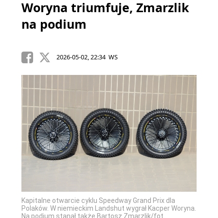
Woryna triumfuje, Zmarzlik
na podium
2026-05-02, 22:34 WS
Kapitalne otwarcie cyklu Speedway Grand Prix dla
Polaków. W niemieckim Landshut wygrał Kacper Woryna.
Na podium stanął także Bartosz Zmarzlik/fot.