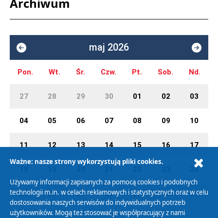
Archiwum
maj 2026
Pon.
Wt.
Śr.
Czw.
Pt.
Sob.
Nd.
27
28
29
30
01
02
03
04
05
06
07
08
09
10
11
12
13
14
15
16
17
Ważne: nasze strony wykorzystują pliki cookies.
18
19
20
21
22
23
24
Używamy informacji zapisanych za pomocą cookies i podobnych
technologii m.in. w celach reklamowych i statystycznych oraz w celu
25
26
27
28
29
30
31
dostosowania naszych serwisów do indywidualnych potrzeb
użytkowników. Mogą też stosować je współpracujący z nami