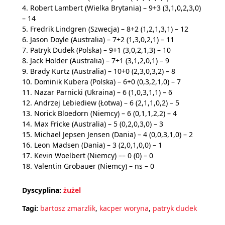
4. Robert Lambert (Wielka Brytania) – 9+3 (3,1,0,2,3,0)
– 14
5. Fredrik Lindgren (Szwecja) – 8+2 (1,2,1,3,1) – 12
6. Jason Doyle (Australia) – 7+2 (1,3,0,2,1) – 11
7. Patryk Dudek (Polska) – 9+1 (3,0,2,1,3) – 10
8. Jack Holder (Australia) – 7+1 (3,1,2,0,1) – 9
9. Brady Kurtz (Australia) – 10+0 (2,3,0,3,2) – 8
10. Dominik Kubera (Polska) – 6+0 (0,3,2,1,0) – 7
11. Nazar Parnicki (Ukraina) – 6 (1,0,3,1,1) – 6
12. Andrzej Lebiediew (Łotwa) – 6 (2,1,1,0,2) – 5
13. Norick Bloedorn (Niemcy) – 6 (0,1,1,2,2) – 4
14. Max Fricke (Australia) – 5 (0,2,0,3,0) – 3
15. Michael Jepsen Jensen (Dania) – 4 (0,0,3,1,0) – 2
16. Leon Madsen (Dania) – 3 (2,0,1,0,0) – 1
17. Kevin Woelbert (Niemcy) –– 0 (0) – 0
18. Valentin Grobauer (Niemcy) – ns – 0
Dyscyplina:
żużel
Tagi:
bartosz zmarzlik
,
kacper woryna
,
patryk dudek