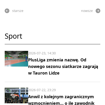
starsze
nowsze
Sport
2026-07-23, 14:30
PlusLiga zmienia nazwę. Od
nowego sezonu siatkarze zagrają
w Tauron Lidze
2026-07-22, 23:29
Anwil z kolejnym zagranicznym
wzmocnieniem… o ile zawodnik