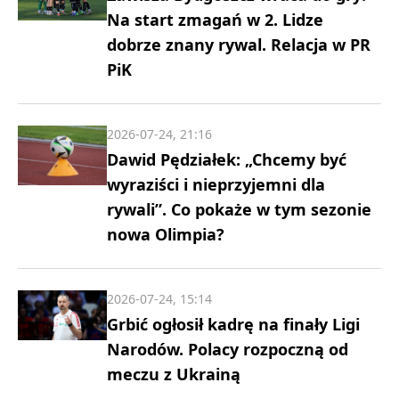
Na start zmagań w 2. Lidze
dobrze znany rywal. Relacja w PR
PiK
2026-07-24, 21:16
Dawid Pędziałek: „Chcemy być
wyraziści i nieprzyjemni dla
rywali”. Co pokaże w tym sezonie
nowa Olimpia?
2026-07-24, 15:14
Grbić ogłosił kadrę na finały Ligi
Narodów. Polacy rozpoczną od
meczu z Ukrainą