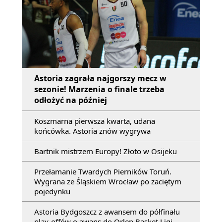
Astoria zagrała najgorszy mecz w
sezonie! Marzenia o finale trzeba
odłożyć na później
Koszmarna pierwsza kwarta, udana
końcówka. Astoria znów wygrywa
Bartnik mistrzem Europy! Złoto w Osijeku
Przełamanie Twardych Pierników Toruń.
Wygrana ze Śląskiem Wrocław po zaciętym
pojedynku
Astoria Bydgoszcz z awansem do półfinału
play-offów o awans do Orlen Basket Ligi.