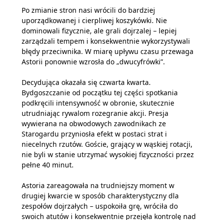
Po zmianie stron nasi wrócili do bardziej
uporządkowanej i cierpliwej koszykówki. Nie
dominowali fizycznie, ale grali dojrzalej – lepiej
zarządzali tempem i konsekwentnie wykorzystywali
błędy przeciwnika. W miarę upływu czasu przewaga
Astorii ponownie wzrosła do „dwucyfrówki”.
Decydująca okazała się czwarta kwarta.
Bydgoszczanie od początku tej części spotkania
podkręcili intensywność w obronie, skutecznie
utrudniając rywalom rozegranie akcji. Presja
wywierana na obwodowych zawodnikach ze
Starogardu przyniosła efekt w postaci strat i
niecelnych rzutów. Goście, grający w wąskiej rotacji,
nie byli w stanie utrzymać wysokiej fizyczności przez
pełne 40 minut.
Astoria zareagowała na trudniejszy moment w
drugiej kwarcie w sposób charakterystyczny dla
zespołów dojrzałych – uspokoiła grę, wróciła do
swoich atutów i konsekwentnie przejęła kontrolę nad