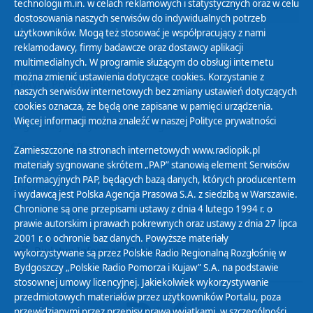
technologii m.in. w celach reklamowych i statystycznych oraz w celu
25
26
27
28
29
30
31
dostosowania naszych serwisów do indywidualnych potrzeb
użytkowników. Mogą też stosować je współpracujący z nami
reklamodawcy, firmy badawcze oraz dostawcy aplikacji
multimedialnych. W programie służącym do obsługi internetu
można zmienić ustawienia dotyczące cookies. Korzystanie z
Polityka Prywatności
naszych serwisów internetowych bez zmiany ustawień dotyczących
Zasady korzystania z Serwisu
cookies oznacza, że będą one zapisane w pamięci urządzenia.
Więcej informacji można znaleźć w naszej
Polityce prywatności
Organizacje Pożytku Publicznego
Cyfryzacja DAB+
Zamieszczone na stronach internetowych www.radiopik.pl
materiały sygnowane skrótem „PAP” stanowią element Serwisów
Polityka ochrony danych osobowych
Informacyjnych PAP, będących bazą danych, których producentem
Abonament
i wydawcą jest Polska Agencja Prasowa S.A. z siedzibą w Warszawie.
Zamówienia publiczne
Chronione są one przepisami ustawy z dnia 4 lutego 1994 r. o
prawie autorskim i prawach pokrewnych oraz ustawy z dnia 27 lipca
2001 r. o ochronie baz danych. Powyższe materiały
Biuletyn Informacji Publicznej
wykorzystywane są przez Polskie Radio Regionalną Rozgłośnię w
Bydgoszczy „Polskie Radio Pomorza i Kujaw” S.A. na podstawie
stosownej umowy licencyjnej. Jakiekolwiek wykorzystywanie
przedmiotowych materiałów przez użytkowników Portalu, poza
przewidzianymi przez przepisy prawa wyjątkami, w szczególności