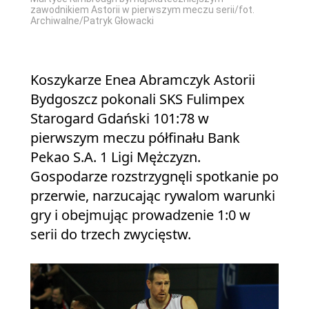
zawodnikiem Astorii w pierwszym meczu serii/fot.
Archiwalne/Patryk Głowacki
Koszykarze Enea Abramczyk Astorii
Bydgoszcz pokonali SKS Fulimpex
Starogard Gdański 101:78 w
pierwszym meczu półfinału Bank
Pekao S.A. 1 Ligi Mężczyzn.
Gospodarze rozstrzygnęli spotkanie po
przerwie, narzucając rywalom warunki
gry i obejmując prowadzenie 1:0 w
serii do trzech zwycięstw.