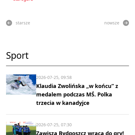
starsze
nowsze
Sport
2026-07-25, 09:58
Klaudia Zwolińska „w końcu” z
medalem podczas MŚ. Polka
trzecia w kanadyjce
2026-07-25, 07:30
Zawisza Bydgoszcz wraca do gry!