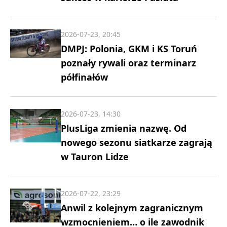
2026-07-23, 20:45
DMPJ: Polonia, GKM i KS Toruń
poznały rywali oraz terminarz
półfinałów
2026-07-23, 14:30
PlusLiga zmienia nazwę. Od
nowego sezonu siatkarze zagrają
w Tauron Lidze
2026-07-22, 23:29
Anwil z kolejnym zagranicznym
wzmocnieniem… o ile zawodnik