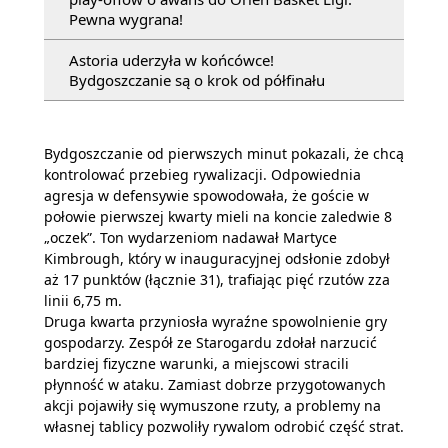
Pewna wygrana!
Astoria uderzyła w końcówce!
Bydgoszczanie są o krok od półfinału
Bydgoszczanie od pierwszych minut pokazali, że chcą
kontrolować przebieg rywalizacji. Odpowiednia
agresja w defensywie spowodowała, że goście w
połowie pierwszej kwarty mieli na koncie zaledwie 8
„oczek”. Ton wydarzeniom nadawał Martyce
Kimbrough, który w inauguracyjnej odsłonie zdobył
aż 17 punktów (łącznie 31), trafiając pięć rzutów zza
linii 6,75 m.
Druga kwarta przyniosła wyraźne spowolnienie gry
gospodarzy. Zespół ze Starogardu zdołał narzucić
bardziej fizyczne warunki, a miejscowi stracili
płynność w ataku. Zamiast dobrze przygotowanych
akcji pojawiły się wymuszone rzuty, a problemy na
własnej tablicy pozwoliły rywalom odrobić część strat.