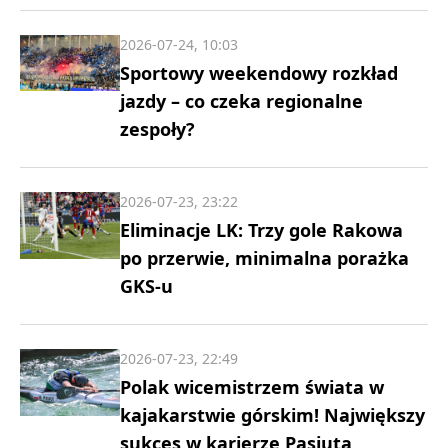
2026-07-24, 10:03
Sportowy weekendowy rozkład
jazdy – co czeka regionalne
zespoły?
2026-07-23, 23:22
Eliminacje LK: Trzy gole Rakowa
po przerwie, minimalna porażka
GKS-u
2026-07-23, 22:49
Polak wicemistrzem świata w
kajakarstwie górskim! Największy
sukces w karierze Pasiuta