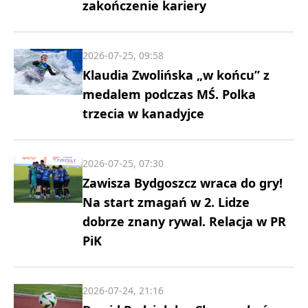
zakończenie kariery
2026-07-25, 09:58
Klaudia Zwolińska „w końcu” z
medalem podczas MŚ. Polka
trzecia w kanadyjce
2026-07-25, 07:30
Zawisza Bydgoszcz wraca do gry!
Na start zmagań w 2. Lidze
dobrze znany rywal. Relacja w PR
PiK
2026-07-24, 21:16