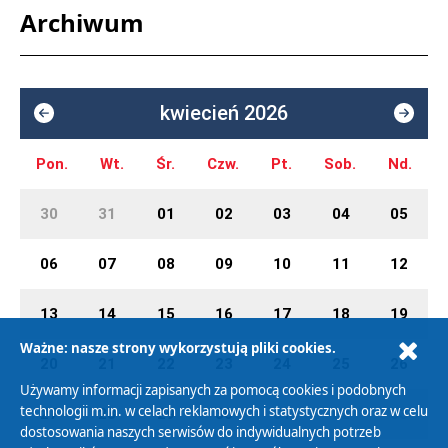
Archiwum
kwiecień 2026
Pon.
Wt.
Śr.
Czw.
Pt.
Sob.
Nd.
30
31
01
02
03
04
05
06
07
08
09
10
11
12
13
14
15
16
17
18
19
Ważne: nasze strony wykorzystują pliki cookies.
20
21
22
23
24
25
26
Używamy informacji zapisanych za pomocą cookies i podobnych
technologii m.in. w celach reklamowych i statystycznych oraz w celu
27
28
29
30
01
02
03
dostosowania naszych serwisów do indywidualnych potrzeb