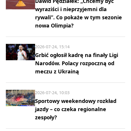
Dawid Pędziałek: „Chcemy być
wyraziści i nieprzyjemni dla
rywali”. Co pokaże w tym sezonie
nowa Olimpia?
2026-07-24, 15:14
Grbić ogłosił kadrę na finały Ligi
Narodów. Polacy rozpoczną od
meczu z Ukrainą
2026-07-24, 10:03
Sportowy weekendowy rozkład
jazdy – co czeka regionalne
zespoły?