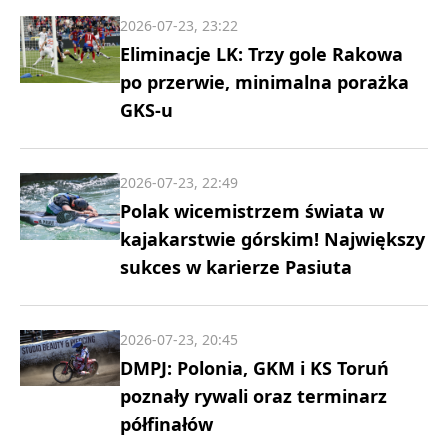
2026-07-23, 23:22
Eliminacje LK: Trzy gole Rakowa
po przerwie, minimalna porażka
GKS-u
2026-07-23, 22:49
Polak wicemistrzem świata w
kajakarstwie górskim! Największy
sukces w karierze Pasiuta
2026-07-23, 20:45
DMPJ: Polonia, GKM i KS Toruń
poznały rywali oraz terminarz
półfinałów