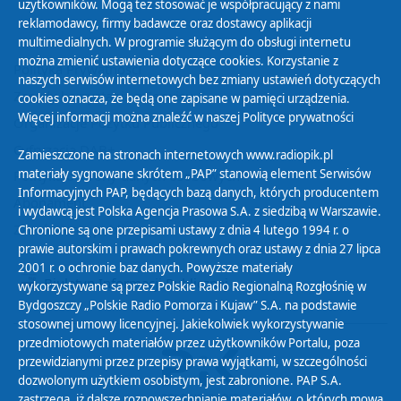
użytkowników. Mogą też stosować je współpracujący z nami
reklamodawcy, firmy badawcze oraz dostawcy aplikacji
multimedialnych. W programie służącym do obsługi internetu
można zmienić ustawienia dotyczące cookies. Korzystanie z
Polityka Prywatności
naszych serwisów internetowych bez zmiany ustawień dotyczących
Zasady korzystania z Serwisu
cookies oznacza, że będą one zapisane w pamięci urządzenia.
Więcej informacji można znaleźć w naszej
Polityce prywatności
Organizacje Pożytku Publicznego
Cyfryzacja DAB+
Zamieszczone na stronach internetowych www.radiopik.pl
materiały sygnowane skrótem „PAP” stanowią element Serwisów
Polityka ochrony danych osobowych
Informacyjnych PAP, będących bazą danych, których producentem
Abonament
i wydawcą jest Polska Agencja Prasowa S.A. z siedzibą w Warszawie.
Zamówienia publiczne
Chronione są one przepisami ustawy z dnia 4 lutego 1994 r. o
prawie autorskim i prawach pokrewnych oraz ustawy z dnia 27 lipca
2001 r. o ochronie baz danych. Powyższe materiały
Biuletyn Informacji Publicznej
wykorzystywane są przez Polskie Radio Regionalną Rozgłośnię w
Bydgoszczy „Polskie Radio Pomorza i Kujaw” S.A. na podstawie
stosownej umowy licencyjnej. Jakiekolwiek wykorzystywanie
przedmiotowych materiałów przez użytkowników Portalu, poza
przewidzianymi przez przepisy prawa wyjątkami, w szczególności
dozwolonym użytkiem osobistym, jest zabronione. PAP S.A.
zastrzega, iż dalsze rozpowszechnianie materiałów, o których mowa