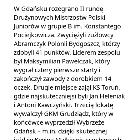
W Gdańsku rozegrano II rundę
Drużynowych Mistrzostw Polski
Juniorów w grupie B im. Konstantego
Pociejkowicza. Zwyciężyli żużlowcy
Abramczyk Polonii Bydgoszcz, którzy
zdobyli 41 punktów. Liderem zespołu
był Maksymilian Pawełczak, który
wygrał cztery pierwsze starty i
zakończył zawody z dorobkiem 14
oczek. Drugie miejsce zajął KS Toruń,
gdzie najskuteczniejsi byli Jan Heleniak
i Antoni Kawczyński. Trzecią lokatę
wywalczył GKM Grudziądz, który w
końcówce wyprzedził Wybrzeże
Gdańsk – m.in. dzięki skutecznej
jeździe Kevina Małkiewicza w biegach