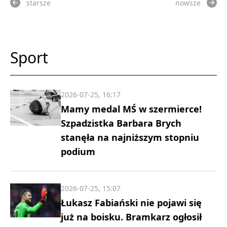
starsze
nowsze
Sport
2026-07-25, 16:17
Mamy medal MŚ w szermierce!
Szpadzistka Barbara Brych
stanęła na najniższym stopniu
podium
2026-07-25, 15:07
Łukasz Fabiański nie pojawi się
już na boisku. Bramkarz ogłosił