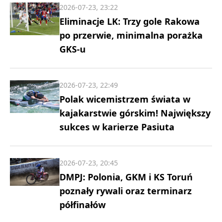
2026-07-23, 23:22
Eliminacje LK: Trzy gole Rakowa
po przerwie, minimalna porażka
GKS-u
2026-07-23, 22:49
Polak wicemistrzem świata w
kajakarstwie górskim! Największy
sukces w karierze Pasiuta
2026-07-23, 20:45
DMPJ: Polonia, GKM i KS Toruń
poznały rywali oraz terminarz
półfinałów