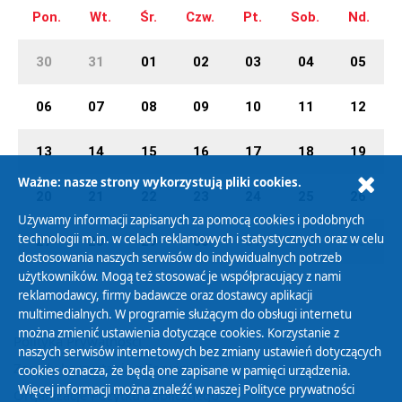
Pon.
Wt.
Śr.
Czw.
Pt.
Sob.
Nd.
30
31
01
02
03
04
05
06
07
08
09
10
11
12
13
14
15
16
17
18
19
Ważne: nasze strony wykorzystują pliki cookies.
20
21
22
23
24
25
26
Używamy informacji zapisanych za pomocą cookies i podobnych
technologii m.in. w celach reklamowych i statystycznych oraz w celu
27
28
29
30
01
02
03
dostosowania naszych serwisów do indywidualnych potrzeb
użytkowników. Mogą też stosować je współpracujący z nami
reklamodawcy, firmy badawcze oraz dostawcy aplikacji
multimedialnych. W programie służącym do obsługi internetu
można zmienić ustawienia dotyczące cookies. Korzystanie z
Polityka Prywatności
naszych serwisów internetowych bez zmiany ustawień dotyczących
Zasady korzystania z Serwisu
cookies oznacza, że będą one zapisane w pamięci urządzenia.
Więcej informacji można znaleźć w naszej
Polityce prywatności
Organizacje Pożytku Publicznego