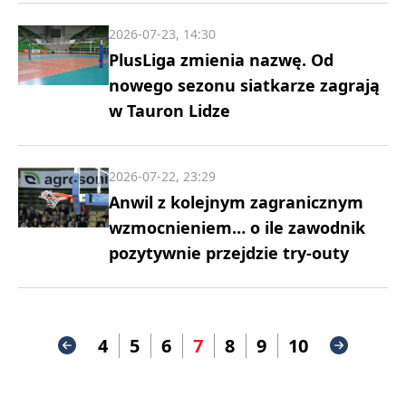
2026-07-23, 14:30
PlusLiga zmienia nazwę. Od
nowego sezonu siatkarze zagrają
w Tauron Lidze
2026-07-22, 23:29
Anwil z kolejnym zagranicznym
wzmocnieniem… o ile zawodnik
pozytywnie przejdzie try-outy
4
5
6
7
8
9
10