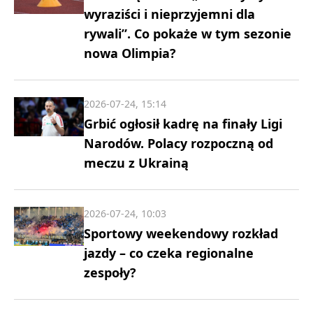
wyraziści i nieprzyjemni dla
rywali”. Co pokaże w tym sezonie
nowa Olimpia?
2026-07-24, 15:14
Grbić ogłosił kadrę na finały Ligi
Narodów. Polacy rozpoczną od
meczu z Ukrainą
2026-07-24, 10:03
Sportowy weekendowy rozkład
jazdy – co czeka regionalne
zespoły?