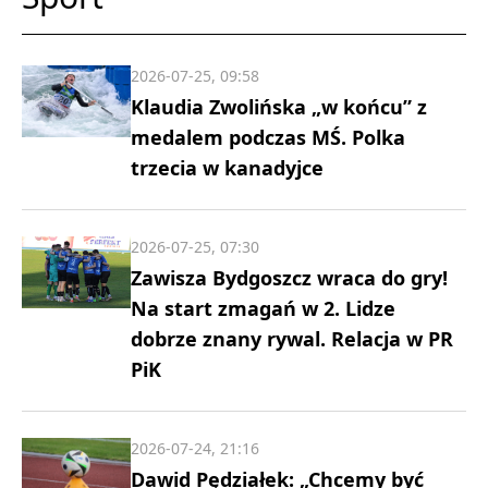
2026-07-25, 09:58
Klaudia Zwolińska „w końcu” z
medalem podczas MŚ. Polka
trzecia w kanadyjce
2026-07-25, 07:30
Zawisza Bydgoszcz wraca do gry!
Na start zmagań w 2. Lidze
dobrze znany rywal. Relacja w PR
PiK
2026-07-24, 21:16
Dawid Pędziałek: „Chcemy być