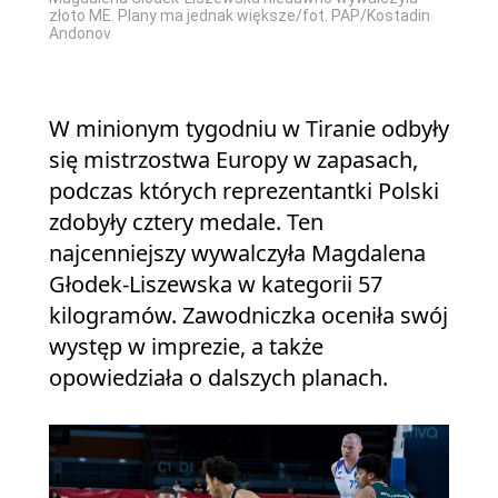
złoto ME. Plany ma jednak większe/fot. PAP/Kostadin
Andonov
W minionym tygodniu w Tiranie odbyły
się mistrzostwa Europy w zapasach,
podczas których reprezentantki Polski
zdobyły cztery medale. Ten
najcenniejszy wywalczyła Magdalena
Głodek-Liszewska w kategorii 57
kilogramów. Zawodniczka oceniła swój
występ w imprezie, a także
opowiedziała o dalszych planach.