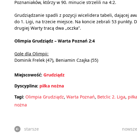
Poznaniaków, którzy w 90. minucie strzelili na 4:2.
Grudziądzanie spadli z pozycji wicelidera tabeli, dającej a
do 1. Ligi, na trzecie miejsce. Na koncie zebrali 53 punkty. 
drugiej Warty tracą dwa „oczka”.
Olimpia Grudziądz – Warta Poznań 2:4
Gole dla Olimpii:
Dominik Frelek (47), Beniamin Czajka (55)
Miejscowość:
Grudziądz
Dyscyplina:
piłka nożna
Tagi:
Olimpia Grudziądz
,
Warta Poznań
,
Betclic 2. Liga
,
piłk
nożna
starsze
nowsz