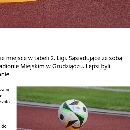
e miejsce w tabeli 2. Ligi. Sąsiadujące ze sobą
adionie Miejskim w Grudziądzu. Lepsi byli
onie.
rzami
ze
aczało
k do