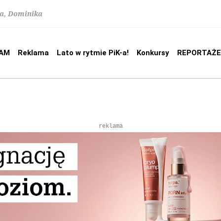
na, Dominika
AM
Reklama
Lato w rytmie PiK-a!
Konkursy
REPORTAŻE
reklama