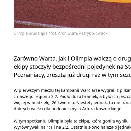
Olimpia Grudziądz /fot. Archiwum/Patryk Głowacki
Zarówno Warta, jak i Olimpia walczą o drugi
ekipy stoczyły bezpośredni pojedynek na St
Poznaniacy, zresztą już drugi raz w tym sez
W pierwszym meczu tej kampanii Warciarze wygrali z piłka
z naszego regionu 3:2. Padło dużo bramek, a było ich jeszc
więcej w niedzielę, 26 kwietnia. Niestety jednak, to nie ozn
dobrych wieści dla podopiecznych Artura Kosznickiego.
W tym spotkaniu Olimpia była tą ekipą, która goniła wynik.
Wyrównywali na 1:1 i na 2:2. Ostatnie słowo należało jedna