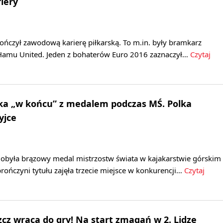
iery
ończył zawodową karierę piłkarską. To m.in. były bramkarz
Hamu United. Jeden z bohaterów Euro 2016 zaznaczył…
Czytaj
ska „w końcu” z medalem podczas MŚ. Polka
yjce
dobyła brązowy medal mistrzostw świata w kajakarstwie górskim
ończyni tytułu zajęła trzecie miejsce w konkurencji…
Czytaj
cz wraca do gry! Na start zmagań w 2. Lidze