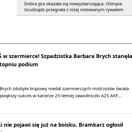
Dobra gra okazała się niewystarczająca. Olimpia
Grudziądz przegrała z niżej notowanym rywalem
w szermierce! Szpadzistka Barbara Brych stanęł
stopniu podium
 Brych zdobyła brązowy medal szermierczych mistrzostw świata
większy sukces w karierze 25-letniej zawodniczki AZS AKF…
 nie pojawi się już na boisku. Bramkarz ogłosił