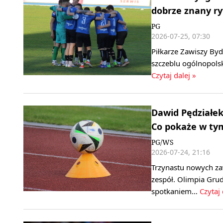
dobrze znany ry
PG
2026-07-25, 07:30
Piłkarze Zawiszy By
szczeblu ogólnopols
Czytaj dalej »
Dawid Pędziałek:
Co pokaże w ty
PG/WS
2026-07-24, 21:16
Trzynastu nowych za
zespół. Olimpia Grud
spotkaniem…
Czytaj 