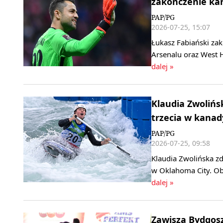
zakończenie kar
PAP/PG
2026-07-25, 15:07
Łukasz Fabiański zak
Arsenalu oraz West 
dalej »
Klaudia Zwoliń
trzecia w kanad
PAP/PG
2026-07-25, 09:58
Klaudia Zwolińska z
w Oklahoma City. Obr
dalej »
Zawisza Bydgosz