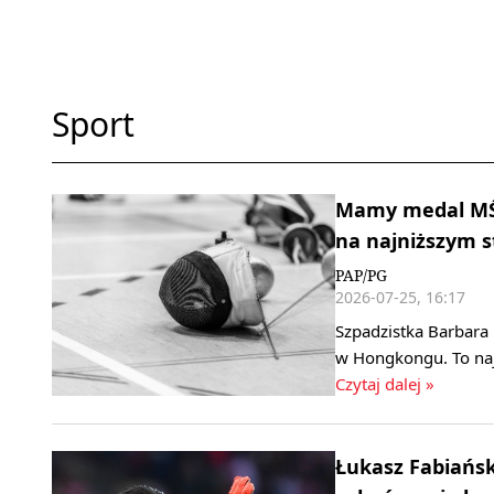
Sport
Mamy medal MŚ 
na najniższym 
PAP/PG
2026-07-25, 16:17
Szpadzistka Barbara
w Hongkongu. To naj
Czytaj dalej »
Łukasz Fabiański