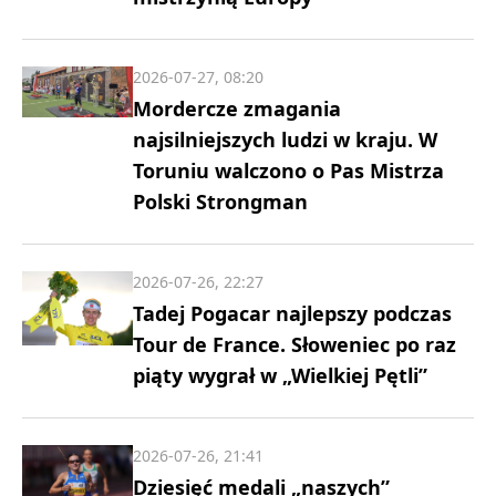
2026-07-27, 08:20
Mordercze zmagania
najsilniejszych ludzi w kraju. W
Toruniu walczono o Pas Mistrza
Polski Strongman
2026-07-26, 22:27
Tadej Pogacar najlepszy podczas
Tour de France. Słoweniec po raz
piąty wygrał w „Wielkiej Pętli”
2026-07-26, 21:41
Dziesięć medali „naszych”