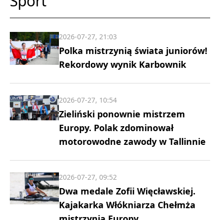
Sport
2026-07-27, 21:03
Polka mistrzynią świata juniorów!
Rekordowy wynik Karbownik
2026-07-27, 10:54
Zieliński ponownie mistrzem
Europy. Polak zdominował
motorowodne zawody w Tallinnie
2026-07-27, 09:52
Dwa medale Zofii Więcławskiej.
Kajakarka Włókniarza Chełmża
mistrzynią Europy