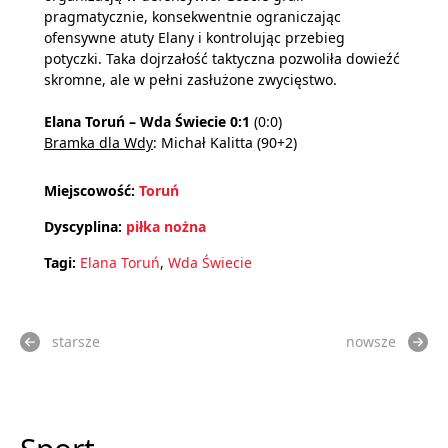
pragmatycznie, konsekwentnie ograniczając
ofensywne atuty Elany i kontrolując przebieg
potyczki. Taka dojrzałość taktyczna pozwoliła dowieźć
skromne, ale w pełni zasłużone zwycięstwo.
Elana Toruń – Wda Świecie 0:1
(0:0)
Bramka dla Wdy
: Michał Kalitta (90+2)
Miejscowość:
Toruń
Dyscyplina:
piłka nożna
Tagi:
Elana Toruń
,
Wda Świecie
starsze
nowsze