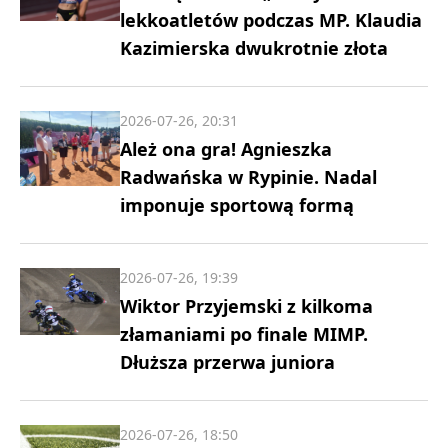
lekkoatletów podczas MP. Klaudia
Kazimierska dwukrotnie złota
2026-07-26, 20:31
Ależ ona gra! Agnieszka
Radwańska w Rypinie. Nadal
imponuje sportową formą
2026-07-26, 19:39
Wiktor Przyjemski z kilkoma
złamaniami po finale MIMP.
Dłuższa przerwa juniora
2026-07-26, 18:50