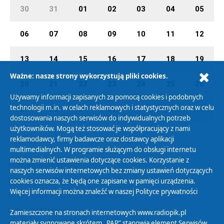
30
31
01
02
03
04
05
06
07
08
09
10
11
12
13
14
15
16
17
18
19
Ważne: nasze strony wykorzystują pliki cookies.
20
21
22
23
24
25
26
Używamy informacji zapisanych za pomocą cookies i podobnych
technologii m.in. w celach reklamowych i statystycznych oraz w celu
27
28
29
30
01
02
03
dostosowania naszych serwisów do indywidualnych potrzeb
użytkowników. Mogą też stosować je współpracujący z nami
reklamodawcy, firmy badawcze oraz dostawcy aplikacji
multimedialnych. W programie służącym do obsługi internetu
można zmienić ustawienia dotyczące cookies. Korzystanie z
Polityka Prywatności
naszych serwisów internetowych bez zmiany ustawień dotyczących
Zasady korzystania z Serwisu
cookies oznacza, że będą one zapisane w pamięci urządzenia.
Więcej informacji można znaleźć w naszej
Polityce prywatności
Organizacje Pożytku Publicznego
Cyfryzacja DAB+
Zamieszczone na stronach internetowych www.radiopik.pl
materiały sygnowane skrótem „PAP” stanowią element Serwisów