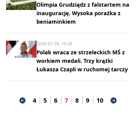
Olimpia Grudziądz z falstartem na
inaugurację. Wysoka porażka z
beniaminkiem
2026-07-26, 10:29
Polak wraca ze strzeleckich MŚ z
workiem medali. Trzy krążki
Łukasza Czapli w ruchomej tarczy
4
5
6
7
8
9
10