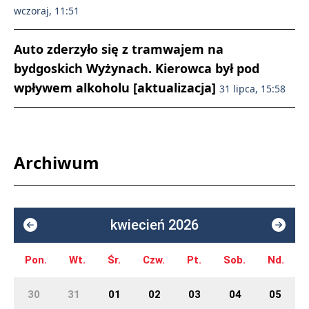
wczoraj, 11:51
Auto zderzyło się z tramwajem na
bydgoskich Wyżynach. Kierowca był pod
wpływem alkoholu [aktualizacja]
31 lipca, 15:58
Archiwum
kwiecień 2026
Pon.
Wt.
Śr.
Czw.
Pt.
Sob.
Nd.
30
31
01
02
03
04
05