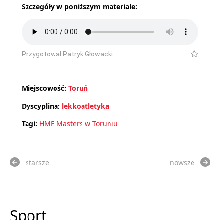
Szczegóły w poniższym materiale:
Przygotował Patryk Głowacki
Miejscowość:
Toruń
Dyscyplina:
lekkoatletyka
Tagi:
HME Masters w Toruniu
starsze
nowsze
Sport