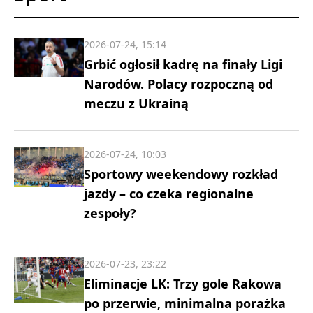
2026-07-24, 15:14
Grbić ogłosił kadrę na finały Ligi
Narodów. Polacy rozpoczną od
meczu z Ukrainą
2026-07-24, 10:03
Sportowy weekendowy rozkład
jazdy – co czeka regionalne
zespoły?
2026-07-23, 23:22
Eliminacje LK: Trzy gole Rakowa
po przerwie, minimalna porażka