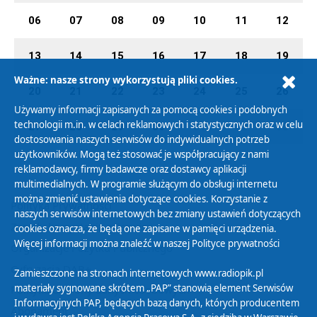
06
07
08
09
10
11
12
13
14
15
16
17
18
19
Ważne: nasze strony wykorzystują pliki cookies.
20
21
22
23
24
25
26
Używamy informacji zapisanych za pomocą cookies i podobnych
technologii m.in. w celach reklamowych i statystycznych oraz w celu
27
28
29
30
01
02
03
dostosowania naszych serwisów do indywidualnych potrzeb
użytkowników. Mogą też stosować je współpracujący z nami
reklamodawcy, firmy badawcze oraz dostawcy aplikacji
multimedialnych. W programie służącym do obsługi internetu
można zmienić ustawienia dotyczące cookies. Korzystanie z
Polityka Prywatności
naszych serwisów internetowych bez zmiany ustawień dotyczących
Zasady korzystania z Serwisu
cookies oznacza, że będą one zapisane w pamięci urządzenia.
Więcej informacji można znaleźć w naszej
Polityce prywatności
Organizacje Pożytku Publicznego
Cyfryzacja DAB+
Zamieszczone na stronach internetowych www.radiopik.pl
materiały sygnowane skrótem „PAP” stanowią element Serwisów
Polityka ochrony danych osobowych
Informacyjnych PAP, będących bazą danych, których producentem
Abonament