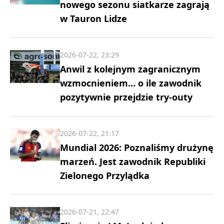
nowego sezonu siatkarze zagrają
w Tauron Lidze
2026-07-22, 23:29
Anwil z kolejnym zagranicznym
wzmocnieniem… o ile zawodnik
pozytywnie przejdzie try-outy
2026-07-22, 21:17
Mundial 2026: Poznaliśmy drużynę
marzeń. Jest zawodnik Republiki
Zielonego Przylądka
2026-07-21, 22:47