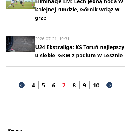
Eliminacje LM: Lech jedną nogą w
kolejnej rundzie, Górnik wciąż w
grze
2026-07-21, 19:31
U24 Ekstraliga: KS Toruń najlepszy
u siebie. GKM z podium w Lesznie
4
5
6
7
8
9
10
Region