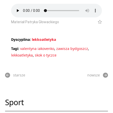
Materiał Patryka Głowackiego
Dyscyplina:
lekkoatletyka
Tagi:
valentyna iakovenko
,
zawisza bydgoszcz
,
lekkoatletyka
,
skok o tyczce
starsze
nowsze
Sport