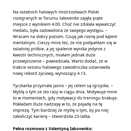
Na ostatnich halowych mistrzostwach Polski
rozegranych w Toruniu Iakovenko zajęła piąte
miejsce z wynikiem 4.00. Choć nie zdołała wywalczyć
medalu, była zadowolona ze swojego występu. –
Wracam na dobry poziom. Czuję jak rosnę pod kątem
mentalnym. Cieszy mnie też, że nie podpaliłam się w
ostatniej próbie, a jej spalenie wynika jedynie z
kwestii technicznych, miałam jednak duże
przewyższenie – powiedziała. Warto dodać, że w
trakcie sezonu halowego zawodniczka ustanowiła
nowy rekord życiowy, wynoszący 4.13.
Tyczkarka przyznała jasno – jej celem są igrzyska. –
Myślę o tym ze sto razy w ciągu dnia. Motywuje mnie
to w momentach, gdy motywacji do treningu brakuje.
Pokładam duże nadzieję w to, że pojadę na tę
imprezę. Tym bardziej że myślę o tym, by po niej
zakończyć karierę – stwierdziła 23-latka.
Pełna rozmowa z Valentyną Iakovenko: