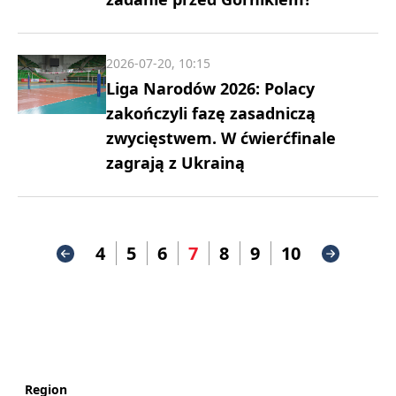
2026-07-20, 10:15
Liga Narodów 2026: Polacy
zakończyli fazę zasadniczą
zwycięstwem. W ćwierćfinale
zagrają z Ukrainą
4
5
6
7
8
9
10
Region