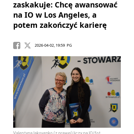
zaskakuje: Chcę awansować
na IO w Los Angeles, a
potem zakończyć karierę
2026-04-02, 19:59 PG
Valentyna Iakovenko (z prawej) liczy na IO/fot.