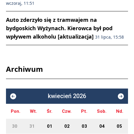
wczoraj, 11:51
Auto zderzyło się z tramwajem na
bydgoskich Wyżynach. Kierowca był pod
wpływem alkoholu [aktualizacja]
31 lipca, 15:58
Archiwum
kwiecień 2026
Pon.
Wt.
Śr.
Czw.
Pt.
Sob.
Nd.
30
31
01
02
03
04
05