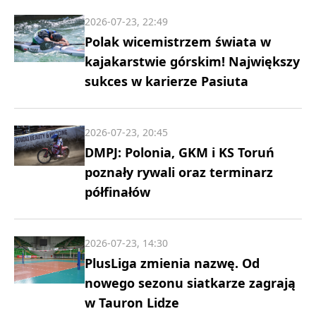
2026-07-23, 22:49
Polak wicemistrzem świata w
kajakarstwie górskim! Największy
sukces w karierze Pasiuta
2026-07-23, 20:45
DMPJ: Polonia, GKM i KS Toruń
poznały rywali oraz terminarz
półfinałów
2026-07-23, 14:30
PlusLiga zmienia nazwę. Od
nowego sezonu siatkarze zagrają
w Tauron Lidze