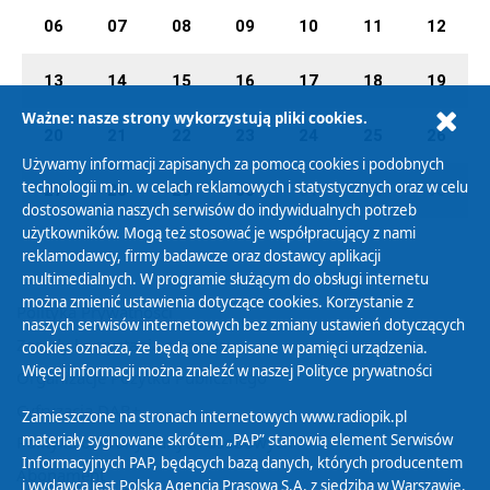
06
07
08
09
10
11
12
13
14
15
16
17
18
19
Ważne: nasze strony wykorzystują pliki cookies.
20
21
22
23
24
25
26
Używamy informacji zapisanych za pomocą cookies i podobnych
technologii m.in. w celach reklamowych i statystycznych oraz w celu
27
28
29
30
01
02
03
dostosowania naszych serwisów do indywidualnych potrzeb
użytkowników. Mogą też stosować je współpracujący z nami
reklamodawcy, firmy badawcze oraz dostawcy aplikacji
multimedialnych. W programie służącym do obsługi internetu
można zmienić ustawienia dotyczące cookies. Korzystanie z
Polityka Prywatności
naszych serwisów internetowych bez zmiany ustawień dotyczących
Zasady korzystania z Serwisu
cookies oznacza, że będą one zapisane w pamięci urządzenia.
Więcej informacji można znaleźć w naszej
Polityce prywatności
Organizacje Pożytku Publicznego
Cyfryzacja DAB+
Zamieszczone na stronach internetowych www.radiopik.pl
materiały sygnowane skrótem „PAP” stanowią element Serwisów
Polityka ochrony danych osobowych
Informacyjnych PAP, będących bazą danych, których producentem
Abonament
i wydawcą jest Polska Agencja Prasowa S.A. z siedzibą w Warszawie.