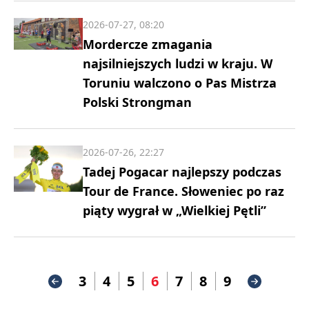
2026-07-27, 08:20
Mordercze zmagania
najsilniejszych ludzi w kraju. W
Toruniu walczono o Pas Mistrza
Polski Strongman
2026-07-26, 22:27
Tadej Pogacar najlepszy podczas
Tour de France. Słoweniec po raz
piąty wygrał w „Wielkiej Pętli”
3
4
5
6
7
8
9