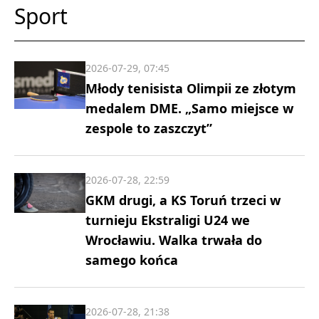
Sport
2026-07-29, 07:45
Młody tenisista Olimpii ze złotym
medalem DME. „Samo miejsce w
zespole to zaszczyt”
2026-07-28, 22:59
GKM drugi, a KS Toruń trzeci w
turnieju Ekstraligi U24 we
Wrocławiu. Walka trwała do
samego końca
2026-07-28, 21:38