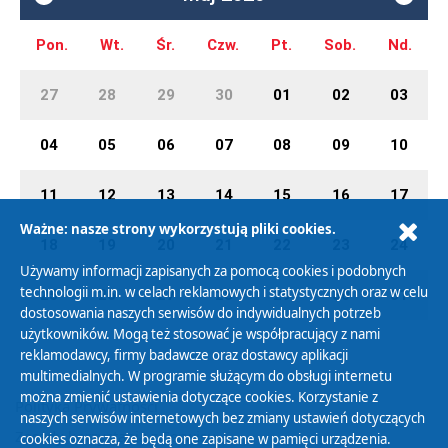
Pon.
Wt.
Śr.
Czw.
Pt.
Sob.
Nd.
27
28
29
30
01
02
03
04
05
06
07
08
09
10
11
12
13
14
15
16
17
Ważne: nasze strony wykorzystują pliki cookies.
18
19
20
21
22
23
24
Używamy informacji zapisanych za pomocą cookies i podobnych
technologii m.in. w celach reklamowych i statystycznych oraz w celu
25
26
27
28
29
30
31
dostosowania naszych serwisów do indywidualnych potrzeb
użytkowników. Mogą też stosować je współpracujący z nami
reklamodawcy, firmy badawcze oraz dostawcy aplikacji
multimedialnych. W programie służącym do obsługi internetu
można zmienić ustawienia dotyczące cookies. Korzystanie z
Polityka Prywatności
naszych serwisów internetowych bez zmiany ustawień dotyczących
Zasady korzystania z Serwisu
cookies oznacza, że będą one zapisane w pamięci urządzenia.