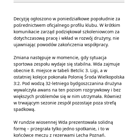
Decyzję ogłoszono w poniedziałkowe popołudnie za
pośrednictwem oficjalnego profilu klubu. W krótkim
komunikacie zarząd podziękował szkoleniowcom za
dotychczasową pracę i wkład w rozwój drużyny, nie
ujawniając powodów zakończenia współpracy.
Zmiana następuje w momencie, gdy sytuacja
sportowa zespołu wydaje się stabilna. Wda zajmuje
obecnie 8. miejsce w tabeli Betclic 3. Ligi, a w
ostatniej kolejce pokonała Polonię Środa Wielkopolska
3:2. Pod wodzą 32‑letniego bydgoszczanina drużyna
wywalczyła awans na ten poziom rozgrywkowy i bez
większych problemów się w nim utrzymała. Również
w trwającym sezonie zespół pozostaje poza strefą
spadkową.
W rundzie wiosennej Wda prezentowała solidną
formę – przegrała tylko jedno spotkanie, i to w
końcówce meczu z rezerwami Lecha Poznań.