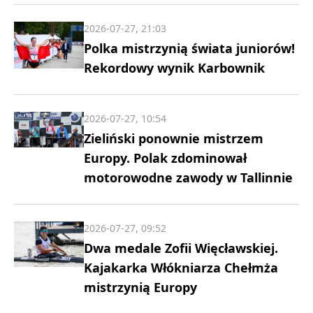
2026-07-27, 21:03
Polka mistrzynią świata juniorów!
Rekordowy wynik Karbownik
2026-07-27, 10:54
Zieliński ponownie mistrzem
Europy. Polak zdominował
motorowodne zawody w Tallinnie
2026-07-27, 09:52
Dwa medale Zofii Więcławskiej.
Kajakarka Włókniarza Chełmża
mistrzynią Europy