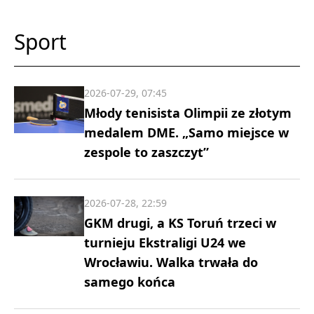
Sport
2026-07-29, 07:45
Młody tenisista Olimpii ze złotym
medalem DME. „Samo miejsce w
zespole to zaszczyt”
2026-07-28, 22:59
GKM drugi, a KS Toruń trzeci w
turnieju Ekstraligi U24 we
Wrocławiu. Walka trwała do
samego końca