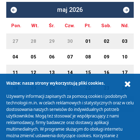
maj 2026
Pon.
Wt.
Śr.
Czw.
Pt.
Sob.
Nd.
27
28
29
30
01
02
03
04
05
06
07
08
09
10
11
12
13
14
15
16
17
Ważne: nasze strony wykorzystują pliki cookies.
18
19
20
21
22
23
24
Używamy informacji zapisanych za pomocą cookies i podobnych
technologii m.in. w celach reklamowych i statystycznych oraz w celu
25
26
27
28
29
30
31
dostosowania naszych serwisów do indywidualnych potrzeb
użytkowników. Mogą też stosować je współpracujący z nami
reklamodawcy, firmy badawcze oraz dostawcy aplikacji
multimedialnych. W programie służącym do obsługi internetu
można zmienić ustawienia dotyczące cookies. Korzystanie z
Polityka Prywatności