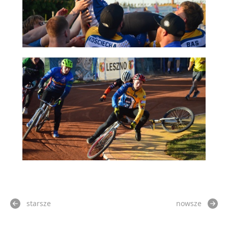
starsze
nowsze