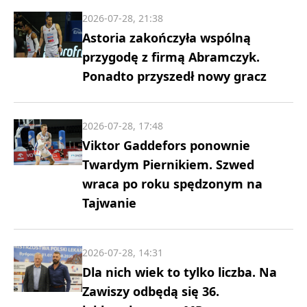
2026-07-28, 21:38
Astoria zakończyła wspólną
przygodę z firmą Abramczyk.
Ponadto przyszedł nowy gracz
2026-07-28, 17:48
Viktor Gaddefors ponownie
Twardym Piernikiem. Szwed
wraca po roku spędzonym na
Tajwanie
2026-07-28, 14:31
Dla nich wiek to tylko liczba. Na
Zawiszy odbędą się 36.