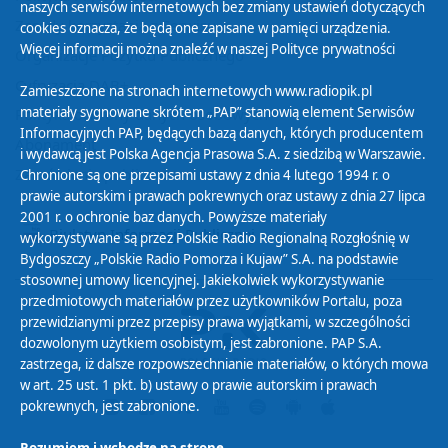
naszych serwisów internetowych bez zmiany ustawień dotyczących
Zasady korzystania z Serwisu
cookies oznacza, że będą one zapisane w pamięci urządzenia.
Więcej informacji można znaleźć w naszej
Polityce prywatności
Organizacje Pożytku Publicznego
Cyfryzacja DAB+
Zamieszczone na stronach internetowych www.radiopik.pl
materiały sygnowane skrótem „PAP” stanowią element Serwisów
Polityka ochrony danych osobowych
Informacyjnych PAP, będących bazą danych, których producentem
Abonament
i wydawcą jest Polska Agencja Prasowa S.A. z siedzibą w Warszawie.
Zamówienia publiczne
Chronione są one przepisami ustawy z dnia 4 lutego 1994 r. o
prawie autorskim i prawach pokrewnych oraz ustawy z dnia 27 lipca
2001 r. o ochronie baz danych. Powyższe materiały
Biuletyn Informacji Publicznej
wykorzystywane są przez Polskie Radio Regionalną Rozgłośnię w
Bydgoszczy „Polskie Radio Pomorza i Kujaw” S.A. na podstawie
stosownej umowy licencyjnej. Jakiekolwiek wykorzystywanie
przedmiotowych materiałów przez użytkowników Portalu, poza
przewidzianymi przez przepisy prawa wyjątkami, w szczególności
dozwolonym użytkiem osobistym, jest zabronione. PAP S.A.
zastrzega, iż dalsze rozpowszechnianie materiałów, o których mowa
w art. 25 ust. 1 pkt. b) ustawy o prawie autorskim i prawach
pokrewnych, jest zabronione.