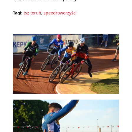
Tagi:
tsż toruń
,
speedrowerzyści