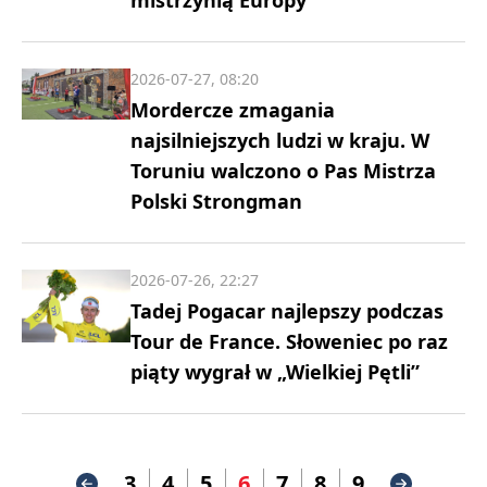
mistrzynią Europy
2026-07-27, 08:20
Mordercze zmagania
najsilniejszych ludzi w kraju. W
Toruniu walczono o Pas Mistrza
Polski Strongman
2026-07-26, 22:27
Tadej Pogacar najlepszy podczas
Tour de France. Słoweniec po raz
piąty wygrał w „Wielkiej Pętli”
3
4
5
6
7
8
9