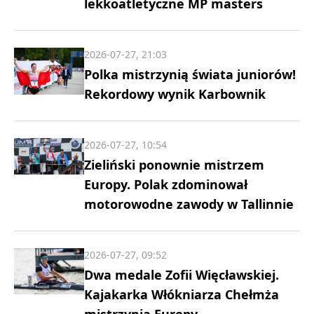
lekkoatletyczne MP masters
2026-07-27, 21:03
Polka mistrzynią świata juniorów!
Rekordowy wynik Karbownik
2026-07-27, 10:54
Zieliński ponownie mistrzem
Europy. Polak zdominował
motorowodne zawody w Tallinnie
2026-07-27, 09:52
Dwa medale Zofii Więcławskiej.
Kajakarka Włókniarza Chełmża