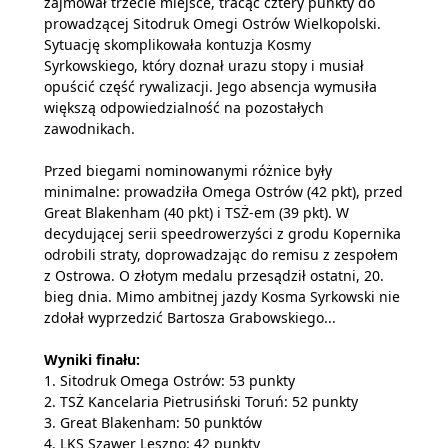
zajmował trzecie miejsce, tracąc cztery punkty do
prowadzącej Sitodruk Omegi Ostrów Wielkopolski.
Sytuację skomplikowała kontuzja Kosmy
Syrkowskiego, który doznał urazu stopy i musiał
opuścić część rywalizacji. Jego absencja wymusiła
większą odpowiedzialność na pozostałych
zawodnikach.
Przed biegami nominowanymi różnice były
minimalne: prowadziła Omega Ostrów (42 pkt), przed
Great Blakenham (40 pkt) i TSŻ-em (39 pkt). W
decydującej serii speedrowerzyści z grodu Kopernika
odrobili straty, doprowadzając do remisu z zespołem
z Ostrowa. O złotym medalu przesądził ostatni, 20.
bieg dnia. Mimo ambitnej jazdy Kosma Syrkowski nie
zdołał wyprzedzić Bartosza Grabowskiego...
Wyniki finału:
1. Sitodruk Omega Ostrów: 53 punkty
2. TSŻ Kancelaria Pietrusiński Toruń: 52 punkty
3. Great Blakenham: 50 punktów
4. LKS Szawer Leszno: 42 punkty