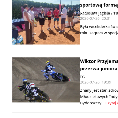
sportową formą
Radosław Jagieła / TB
2026-07-26, 20:31
Była wiceliderka św
roku zagrała w spe
Wiktor Przyjems
przerwa juniora
PG
2026-07-26, 19:39
Znany jest stan zdro
Młodzieżowych Indyw
Bydgoszczy…
Czytaj 