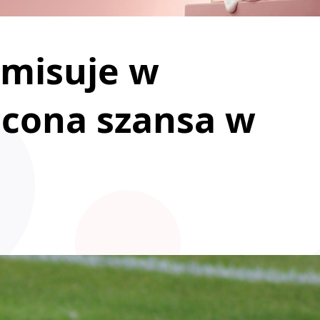
emisuje w
acona szansa w