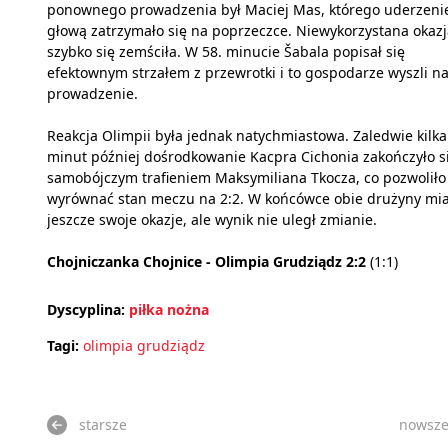
ponownego prowadzenia był Maciej Mas, którego uderzeni
głową zatrzymało się na poprzeczce. Niewykorzystana okazj
szybko się zemściła. W 58. minucie Šabala popisał się
efektownym strzałem z przewrotki i to gospodarze wyszli n
prowadzenie.
Reakcja Olimpii była jednak natychmiastowa. Zaledwie kilka
minut później dośrodkowanie Kacpra Cichonia zakończyło s
samobójczym trafieniem Maksymiliana Tkocza, co pozwoliło
wyrównać stan meczu na 2:2. W końcówce obie drużyny mia
jeszcze swoje okazje, ale wynik nie uległ zmianie.
Chojniczanka Chojnice - Olimpia Grudziądz 2:2
(1:1)
Dyscyplina:
piłka nożna
Tagi:
olimpia grudziądz
starsze
nowsz