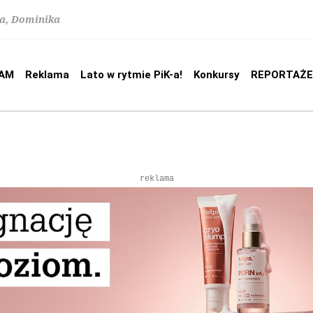
na, Dominika
AM
Reklama
Lato w rytmie PiK-a!
Konkursy
REPORTAŻE
reklama