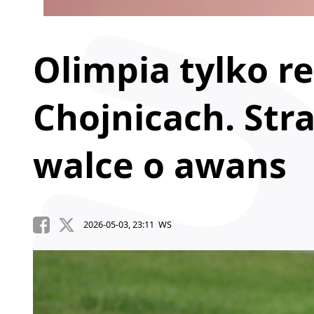
Olimpia tylko r
Chojnicach. Str
walce o awans
2026-05-03, 23:11 WS