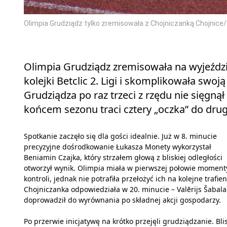
Olimpia Grudziądz tylko zremisowała z Chojniczanką Chojnice
Olimpia Grudziądz zremisowała na wyjeździ
kolejki Betclic 2. Ligi i skomplikowała swo
Grudziądza po raz trzeci z rzędu nie sięgną
końcem sezonu traci cztery „oczka” do drug
Spotkanie zaczęło się dla gości idealnie. Już w 8. minucie
precyzyjne dośrodkowanie Łukasza Monety wykorzystał
Beniamin Czajka, który strzałem głową z bliskiej odległości
otworzył wynik. Olimpia miała w pierwszej połowie moment
kontroli, jednak nie potrafiła przełożyć ich na kolejne trafien
Chojniczanka odpowiedziała w 20. minucie – Valērijs Šabala
doprowadził do wyrównania po składnej akcji gospodarzy.
Po przerwie inicjatywę na krótko przejęli grudziądzanie. Bli