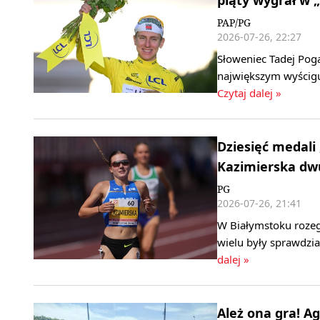
piąty wygrał w „
PAP/PG
2026-07-26, 22:27
Słoweniec Tadej Pogac
największym wyścigu 
Czytaj dalej »
Dziesięć medali
Kazimierska dwu
PG
2026-07-26, 21:41
W Białymstoku rozegr
wielu były sprawdzi
dalej »
Ależ ona gra! A