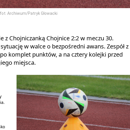
/fot. Archiwum/Patryk Głowacki
e z Chojniczanką Chojnice 2:2 w meczu 30.
ją sytuację w walce o bezpośredni awans. Zespół z
ł po komplet punktów, a na cztery kolejki przed
iego miejsca.
y
ia.
sko