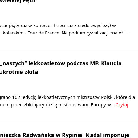
Wielkiej Pętli”
ar piąty raz w karierze i trzeci raz z rzędu zwyciężył w
kolarskim - Tour de France. Na podium rywalizacji znaleźli…
 „naszych” lekkoatletów podczas MP. Klaudia
krotnie złota
ano 102. edycję lekkoatletycznych mistrzostw Polski, które dla
anem przed zbliżającymi się mistrzostwami Europy w…
Czytaj
gnieszka Radwańska w Rypinie. Nadal imponuje