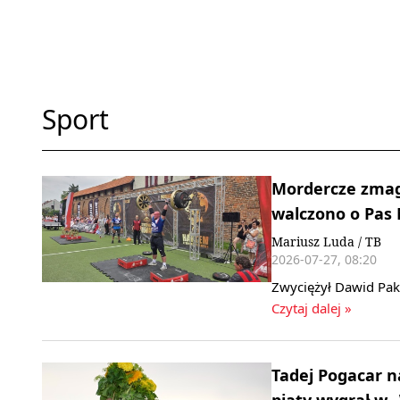
Sport
Mordercze zmaga
walczono o Pas 
Mariusz Luda / TB
2026-07-27, 08:20
Zwyciężył Dawid Pak
Czytaj dalej »
Tadej Pogacar n