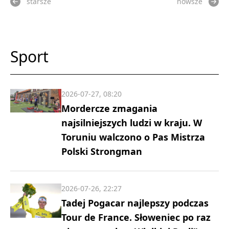
starsze
nowsze
Sport
2026-07-27, 08:20
Mordercze zmagania
najsilniejszych ludzi w kraju. W
Toruniu walczono o Pas Mistrza
Polski Strongman
2026-07-26, 22:27
Tadej Pogacar najlepszy podczas
Tour de France. Słoweniec po raz