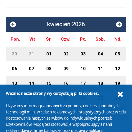
kwiecień 2026
Pon.
Wt.
Śr.
Czw.
Pt.
Sob.
Nd.
30
31
01
02
03
04
05
06
07
08
09
10
11
12
13
14
15
16
17
18
19
Ważne: nasze strony wykorzystują pliki cookies.
20
21
22
23
24
25
26
Używamy informacji zapisanych za pomocą cookies i podobnych
technologii m.in. w celach reklamowych i statystycznych oraz w celu
27
28
29
30
01
02
03
dostosowania naszych serwisów do indywidualnych potrzeb
użytkowników. Mogą też stosować je współpracujący z nami
reklamodawcy, firmy badawcze oraz dostawcy aplikacji