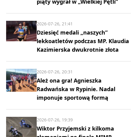
piąty wygrał w „Wielkiej Pętli”
2026-07-26, 21:41
Dziesięć medali „naszych”
lekkoatletów podczas MP. Klaudia
Kazimierska dwukrotnie złota
2026-07-26, 20:31
Ależ ona gra! Agnieszka
Radwańska w Rypinie. Nadal
imponuje sportową formą
2026-07-26, 19:39
Wiktor Przyjemski z kilkoma