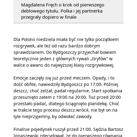
Magdalena Fręch o krok od pierwszego
deblowego tytułu. Polka i jej partnerka
przegrały dopiero w finale
Dla Polonii niedziela miała być nie tylko początkiem
rozgrywek, ale też od razu bardzo dobrym
sprawdzianem. Do Bydgoszczy przyjechał bowiem
teoretycznie jeden z głównych rywali „Gryfów” w
walce o awans do najwyższej klasy rozgrywkowej.
Emocje zaczęły się już przed meczem. Opady, i to
dość obfite, nawiedziły Bydgoszcz po 17:00. Później
deszcz, choć zelżał, padał regularnie. Start spotkania
przesunięto zatem z 19:00 na 20:00. Tuż przed 20:00
przestało padać, dlatego ściągnięto plandekę. Choć
w trakcie tego procesu deszcz wrócił, nie był on na
tyle nieprzyjemny, by odwołać zawody.
Finalnie pojedynek ruszył przed 21:00. Sędzia Bartosz
Ignaszewski zdecydował, że do pierwszego równania