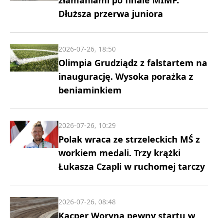
złamaniami po finale MIMP.
Dłuższa przerwa juniora
2026-07-26, 18:50
Olimpia Grudziądz z falstartem na
inaugurację. Wysoka porażka z
beniaminkiem
2026-07-26, 10:29
Polak wraca ze strzeleckich MŚ z
workiem medali. Trzy krążki
Łukasza Czapli w ruchomej tarczy
2026-07-26, 08:48
Kacper Woryna pewny startu w