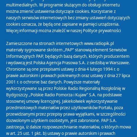
multimedialnych. W programie służącym do obsługi internetu
można zmienić ustawienia dotyczące cookies. Korzystanie z
Polityka Prywatności
naszych serwisów internetowych bez zmiany ustawień dotyczących
Zasady korzystania z Serwisu
cookies oznacza, że będą one zapisane w pamięci urządzenia.
Więcej informacji można znaleźć w naszej
Polityce prywatności
Organizacje Pożytku Publicznego
Cyfryzacja DAB+
Zamieszczone na stronach internetowych www.radiopik.pl
materiały sygnowane skrótem „PAP” stanowią element Serwisów
Polityka ochrony danych osobowych
Informacyjnych PAP, będących bazą danych, których producentem
Abonament
i wydawcą jest Polska Agencja Prasowa S.A. z siedzibą w Warszawie.
Zamówienia publiczne
Chronione są one przepisami ustawy z dnia 4 lutego 1994 r. o
prawie autorskim i prawach pokrewnych oraz ustawy z dnia 27 lipca
2001 r. o ochronie baz danych. Powyższe materiały
Biuletyn Informacji Publicznej
wykorzystywane są przez Polskie Radio Regionalną Rozgłośnię w
Bydgoszczy „Polskie Radio Pomorza i Kujaw” S.A. na podstawie
stosownej umowy licencyjnej. Jakiekolwiek wykorzystywanie
przedmiotowych materiałów przez użytkowników Portalu, poza
przewidzianymi przez przepisy prawa wyjątkami, w szczególności
dozwolonym użytkiem osobistym, jest zabronione. PAP S.A.
zastrzega, iż dalsze rozpowszechnianie materiałów, o których mowa
w art. 25 ust. 1 pkt. b) ustawy o prawie autorskim i prawach