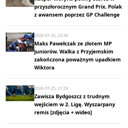
przyszłorocznym Grand Prix. Polak
z awansem poprzez GP Challenge
2026-07-25, 23:34
Maks Pawełczak ze złotem MP
juniorów. Walka z Przyjemskim
zakończona poważnym upadkiem
Wiktora
2026-07-25, 21:33
Zawisza Bydgoszcz z trudnym
wejściem w 2. Ligę. Wyszarpany
remis [zdjęcia + wideo]