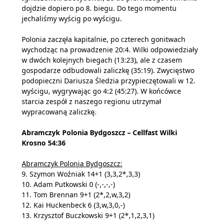
dojdzie dopiero po 8. biegu. Do tego momentu
jechaliśmy wyścig po wyścigu.
Polonia zaczęła kapitalnie, po czterech gonitwach
wychodząc na prowadzenie 20:4. Wilki odpowiedziały
w dwóch kolejnych biegach (13:23), ale z czasem
gospodarze odbudowali zaliczkę (35:19). Zwycięstwo
podopieczni Dariusza Śledzia przypieczętowali w 12.
wyścigu, wygrywając go 4:2 (45:27). W końcówce
starcia zespół z naszego regionu utrzymał
wypracowaną zaliczkę.
Abramczyk Polonia Bydgoszcz – Cellfast Wilki
Krosno 54:36
Abramczyk Polonia Bydgoszcz:
9. Szymon Woźniak 14+1 (3,3,2*,3,3)
10. Adam Putkowski 0 (-,-,-,-)
11. Tom Brennan 9+1 (2*,2,w,3,2)
12. Kai Huckenbeck 6 (3,w,3,0,-)
13. Krzysztof Buczkowski 9+1 (2*,1,2,3,1)