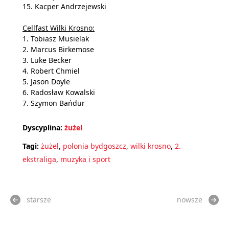
15. Kacper Andrzejewski
Cellfast Wilki Krosno:
1. Tobiasz Musielak
2. Marcus Birkemose
3. Luke Becker
4. Robert Chmiel
5. Jason Doyle
6. Radosław Kowalski
7. Szymon Bańdur
Dyscyplina:
żużel
Tagi:
żużel
,
polonia bydgoszcz
,
wilki krosno
,
2.
ekstraliga
,
muzyka i sport
starsze
nowsze