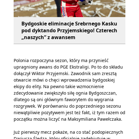
Bydgoskie eliminacje Srebrnego Kasku
pod dyktando Przyjemskiego! Czterech
„naszych” z awansem
Polonia rozpoczyna sezon, który ma przynieść
upragniony awans do PGE Ekstraligi. Po to do składu
dołączył Wiktor Przyjemski. Zawodnik sam zresztą
otwarcie mówi o chęci wprowadzenia bydgoskiej
ekipy do elity. Na pewno takie wzmocnienie
zdecydowanie zwiększyło siłę ognia Bydgoszczan,
dlatego są oni głównym faworytem do wygrania
rozgrywek. W porównaniu do poprzedniego sezonu
niewątpliwie pozytywem jest też fakt, iż tym razem od
początku można liczyć na Maksymiliana Pawełczaka.
Już pierwszy mecz pokaże, na co stać podopiecznych
Dariusza Śledza, który oficjalnie zadebiutuje w