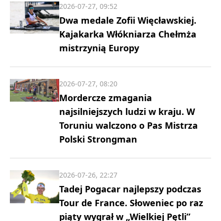
2026-07-27, 09:52
Dwa medale Zofii Więcławskiej.
Kajakarka Włókniarza Chełmża
mistrzynią Europy
2026-07-27, 08:20
Mordercze zmagania
najsilniejszych ludzi w kraju. W
Toruniu walczono o Pas Mistrza
Polski Strongman
2026-07-26, 22:27
Tadej Pogacar najlepszy podczas
Tour de France. Słoweniec po raz
piąty wygrał w „Wielkiej Pętli”