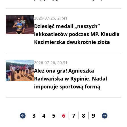
2026-07-26, 21:41
Dziesięć medali „naszych”
lekkoatletów podczas MP. Klaudia
Kazimierska dwukrotnie złota
2026-07-26, 20:31
Ależ ona gra! Agnieszka
Radwańska w Rypinie. Nadal
imponuje sportową formą
3
4
5
6
7
8
9