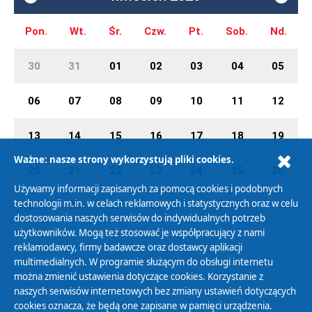
Pon.
Wt.
Śr.
Czw.
Pt.
Sob.
Nd.
30
31
01
02
03
04
05
06
07
08
09
10
11
12
13
14
15
16
17
18
19
Ważne: nasze strony wykorzystują pliki cookies.
20
21
22
23
24
25
26
Używamy informacji zapisanych za pomocą cookies i podobnych
technologii m.in. w celach reklamowych i statystycznych oraz w celu
27
28
29
30
01
02
03
dostosowania naszych serwisów do indywidualnych potrzeb
użytkowników. Mogą też stosować je współpracujący z nami
reklamodawcy, firmy badawcze oraz dostawcy aplikacji
multimedialnych. W programie służącym do obsługi internetu
można zmienić ustawienia dotyczące cookies. Korzystanie z
Polityka Prywatności
naszych serwisów internetowych bez zmiany ustawień dotyczących
Zasady korzystania z Serwisu
cookies oznacza, że będą one zapisane w pamięci urządzenia.