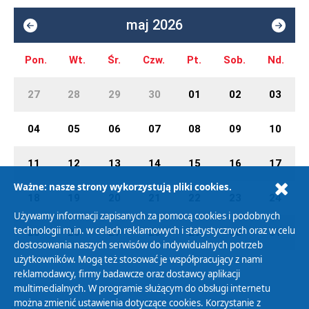
maj 2026
Pon.
Wt.
Śr.
Czw.
Pt.
Sob.
Nd.
27
28
29
30
01
02
03
04
05
06
07
08
09
10
11
12
13
14
15
16
17
Ważne: nasze strony wykorzystują pliki cookies.
18
19
20
21
22
23
24
Używamy informacji zapisanych za pomocą cookies i podobnych
technologii m.in. w celach reklamowych i statystycznych oraz w celu
25
26
27
28
29
30
31
dostosowania naszych serwisów do indywidualnych potrzeb
użytkowników. Mogą też stosować je współpracujący z nami
reklamodawcy, firmy badawcze oraz dostawcy aplikacji
multimedialnych. W programie służącym do obsługi internetu
można zmienić ustawienia dotyczące cookies. Korzystanie z