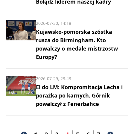
Bołądź liderem naszej kadry
2026-07-30, 14:18
Kujawsko-pomorska szóstka
rusza do Birmingham. Kto
powalczy o medale mistrzostw
Europy?
2026-07-29, 23:43
El do LM: Kompromitacja Lecha i
porażka po karnych. Górnik
powalczył z Fenerbahce