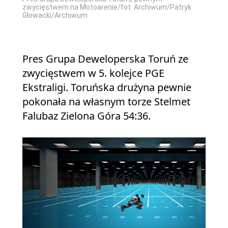
zwycięstwem na Motoarenie/fot. Archiwum/Patryk
Głowacki/Archiwum
Pres Grupa Deweloperska Toruń ze
zwycięstwem w 5. kolejce PGE
Ekstraligi. Toruńska drużyna pewnie
pokonała na własnym torze Stelmet
Falubaz Zielona Góra 54:36.