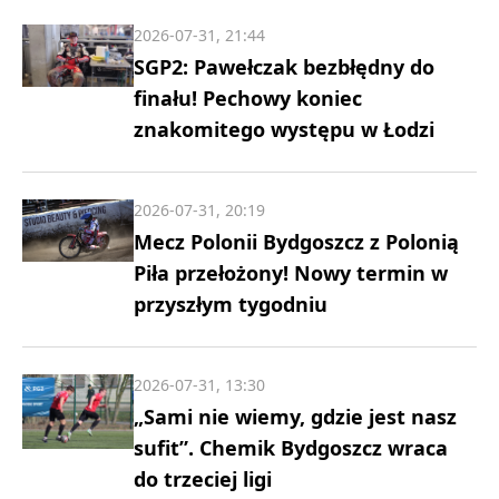
2026-07-31, 21:44
SGP2: Pawełczak bezbłędny do
finału! Pechowy koniec
znakomitego występu w Łodzi
2026-07-31, 20:19
Mecz Polonii Bydgoszcz z Polonią
Piła przełożony! Nowy termin w
przyszłym tygodniu
2026-07-31, 13:30
„Sami nie wiemy, gdzie jest nasz
sufit”. Chemik Bydgoszcz wraca
do trzeciej ligi