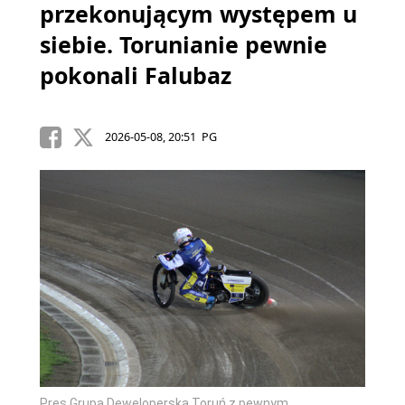
przekonującym występem u
siebie. Torunianie pewnie
pokonali Falubaz
2026-05-08, 20:51 PG
Pres Grupa Deweloperska Toruń z pewnym