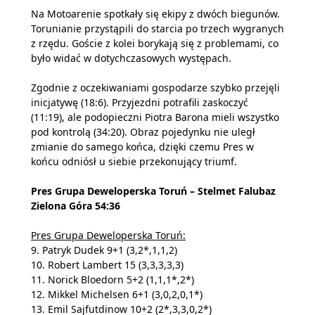
Na Motoarenie spotkały się ekipy z dwóch biegunów.
Torunianie przystąpili do starcia po trzech wygranych
z rzędu. Goście z kolei borykają się z problemami, co
było widać w dotychczasowych występach.
Zgodnie z oczekiwaniami gospodarze szybko przejęli
inicjatywę (18:6). Przyjezdni potrafili zaskoczyć
(11:19), ale podopieczni Piotra Barona mieli wszystko
pod kontrolą (34:20). Obraz pojedynku nie uległ
zmianie do samego końca, dzięki czemu Pres w
końcu odniósł u siebie przekonujący triumf.
Pres Grupa Deweloperska Toruń – Stelmet Falubaz
Zielona Góra 54:36
Pres Grupa Deweloperska Toruń:
9. Patryk Dudek 9+1 (3,2*,1,1,2)
10. Robert Lambert 15 (3,3,3,3,3)
11. Norick Bloedorn 5+2 (1,1,1*,2*)
12. Mikkel Michelsen 6+1 (3,0,2,0,1*)
13. Emil Sajfutdinow 10+2 (2*,3,3,0,2*)