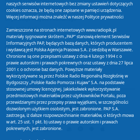
Polityka Prywatności
naszych serwisów internetowych bez zmiany ustawień dotyczących
Zasady korzystania z Serwisu
cookies oznacza, że będą one zapisane w pamięci urządzenia.
Więcej informacji można znaleźć w naszej
Polityce prywatności
Organizacje Pożytku Publicznego
Cyfryzacja DAB+
Zamieszczone na stronach internetowych www.radiopik.pl
materiały sygnowane skrótem „PAP” stanowią element Serwisów
Polityka ochrony danych osobowych
Informacyjnych PAP, będących bazą danych, których producentem
Abonament
i wydawcą jest Polska Agencja Prasowa S.A. z siedzibą w Warszawie.
Zamówienia publiczne
Chronione są one przepisami ustawy z dnia 4 lutego 1994 r. o
prawie autorskim i prawach pokrewnych oraz ustawy z dnia 27 lipca
2001 r. o ochronie baz danych. Powyższe materiały
Biuletyn Informacji Publicznej
wykorzystywane są przez Polskie Radio Regionalną Rozgłośnię w
Bydgoszczy „Polskie Radio Pomorza i Kujaw” S.A. na podstawie
stosownej umowy licencyjnej. Jakiekolwiek wykorzystywanie
przedmiotowych materiałów przez użytkowników Portalu, poza
przewidzianymi przez przepisy prawa wyjątkami, w szczególności
dozwolonym użytkiem osobistym, jest zabronione. PAP S.A.
zastrzega, iż dalsze rozpowszechnianie materiałów, o których mowa
w art. 25 ust. 1 pkt. b) ustawy o prawie autorskim i prawach
pokrewnych, jest zabronione.