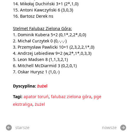
14. Mikołaj Duchiński 3+1 (2*,1,0)
15. Antoni Kawczyński 6 (3,0,3)
16. Bartosz Derek ns
Stelmet Falubaz Zielona Góra:
1. Dominik Kubera 5+2 (0,1*,2,2*,0,0)
2. Michał Curzytek 0 (0,-,-,-)
3. Przemysław Pawlicki 10+1 (2,3,2,2,1*,0)
4. Andrzej Lebiediew 9+2 (w,2*,1*,0,3,3)
5. Leon Madsen 8 (1,1,3,2,1)
6. Mitchell McDiarmid 3 (0,2,0,1)
7. Oskar Hurysz 1 (1,0,-)
Dyscyplina:
żużel
Tagi:
apator toruń
,
falubaz zielona góra
,
pge
ekstraliga
,
żużel
starsze
nowsze