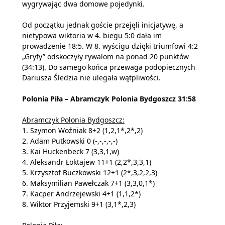
wygrywając dwa domowe pojedynki.
Od początku jednak goście przejęli inicjatywę, a
nietypowa wiktoria w 4. biegu 5:0 dała im
prowadzenie 18:5. W 8. wyścigu dzięki triumfowi 4:2
„Gryfy” odskoczyły rywalom na ponad 20 punktów
(34:13). Do samego końca przewaga podopiecznych
Dariusza Śledzia nie ulegała wątpliwości.
Polonia Piła – Abramczyk Polonia Bydgoszcz 31:58
Abramczyk Polonia Bydgoszcz:
1. Szymon Woźniak 8+2 (1,2,1*,2*,2)
2. Adam Putkowski 0 (-,-,-,-,-)
3. Kai Huckenbeck 7 (3,3,1,w)
4. Aleksandr Łoktajew 11+1 (2,2*,3,3,1)
5. Krzysztof Buczkowski 12+1 (2*,3,2,2,3)
6. Maksymilian Pawełczak 7+1 (3,3,0,1*)
7. Kacper Andrzejewski 4+1 (1,1,2*)
8. Wiktor Przyjemski 9+1 (3,1*,2,3)