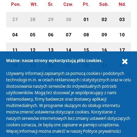
Pon.
Wt.
Śr.
Czw.
Pt.
Sob.
Nd.
27
28
29
30
01
02
03
04
05
06
07
08
09
10
11
12
13
14
15
16
17
Ważne: nasze strony wykorzystują pliki cookies.
18
19
20
21
22
23
24
Używamy informacji zapisanych za pomocą cookies i podobnych
technologii m.in. w celach reklamowych i statystycznych oraz w celu
25
26
27
28
29
30
31
dostosowania naszych serwisów do indywidualnych potrzeb
użytkowników. Mogą też stosować je współpracujący z nami
reklamodawcy, firmy badawcze oraz dostawcy aplikacji
multimedialnych. W programie służącym do obsługi internetu
można zmienić ustawienia dotyczące cookies. Korzystanie z
Polityka Prywatności
naszych serwisów internetowych bez zmiany ustawień dotyczących
Zasady korzystania z Serwisu
cookies oznacza, że będą one zapisane w pamięci urządzenia.
Więcej informacji można znaleźć w naszej
Polityce prywatności
Organizacje Pożytku Publicznego