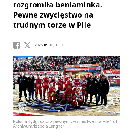
rozgromiła beniaminka.
Pewne zwycięstwo na
trudnym torze w Pile
2026-05-10, 15:50 PG
Polonia Bydgoszcz z pewnym zwycięstwem w Pile/fot.
Archiwum/Izabela Langner