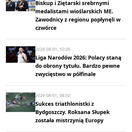
Biskup i Ziętarski srebrnymi
medalistami wioślarskich ME.
Zawodnicy z regionu popłynęli w
czwórce
2026-08-01, 10:26
Liga Narodów 2026: Polacy staną
do obrony tytułu. Bardzo pewne
zwycięstwo w półfinale
2026-08-01, 08:50
Sukces triathlonistki z
Bydgoszczy. Roksana Słupek
została mistrzynią Europy