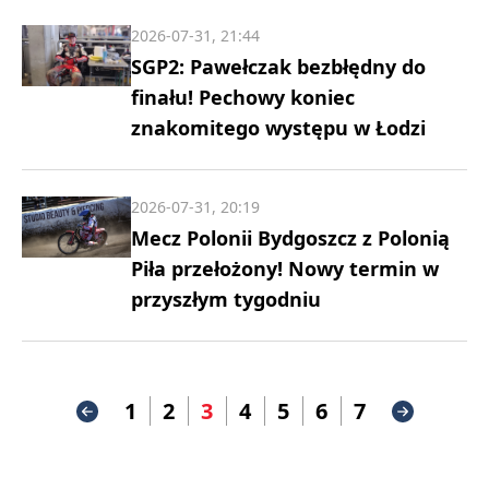
2026-07-31, 21:44
SGP2: Pawełczak bezbłędny do
finału! Pechowy koniec
znakomitego występu w Łodzi
2026-07-31, 20:19
Mecz Polonii Bydgoszcz z Polonią
Piła przełożony! Nowy termin w
przyszłym tygodniu
1
2
3
4
5
6
7