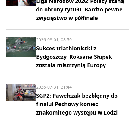
Liga Narodów 2026: Polacy staną
do obrony tytułu. Bardzo pewne
zwycięstwo w półfinale
2026-08-01, 08:50
Sukces triathlonistki z
Bydgoszczy. Roksana Słupek
została mistrzynią Europy
2026-07-31, 21:44
SGP2: Pawełczak bezbłędny do
finału! Pechowy koniec
znakomitego występu w Łodzi