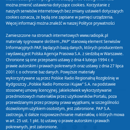
można zmienić ustawienia dotyczące cookies. Korzystanie z
Polityka Prywatności
naszych serwisów internetowych bez zmiany ustawień dotyczących
Zasady korzystania z Serwisu
cookies oznacza, że będą one zapisane w pamięci urządzenia.
Więcej informacji można znaleźć w naszej
Polityce prywatności
Organizacje Pożytku Publicznego
Cyfryzacja DAB+
Zamieszczone na stronach internetowych www.radiopik.pl
materiały sygnowane skrótem „PAP” stanowią element Serwisów
Polityka ochrony danych osobowych
Informacyjnych PAP, będących bazą danych, których producentem
Abonament
i wydawcą jest Polska Agencja Prasowa S.A. z siedzibą w Warszawie.
Zamówienia publiczne
Chronione są one przepisami ustawy z dnia 4 lutego 1994 r. o
prawie autorskim i prawach pokrewnych oraz ustawy z dnia 27 lipca
2001 r. o ochronie baz danych. Powyższe materiały
Biuletyn Informacji Publicznej
wykorzystywane są przez Polskie Radio Regionalną Rozgłośnię w
Bydgoszczy „Polskie Radio Pomorza i Kujaw” S.A. na podstawie
stosownej umowy licencyjnej. Jakiekolwiek wykorzystywanie
przedmiotowych materiałów przez użytkowników Portalu, poza
przewidzianymi przez przepisy prawa wyjątkami, w szczególności
dozwolonym użytkiem osobistym, jest zabronione. PAP S.A.
zastrzega, iż dalsze rozpowszechnianie materiałów, o których mowa
w art. 25 ust. 1 pkt. b) ustawy o prawie autorskim i prawach
pokrewnych, jest zabronione.