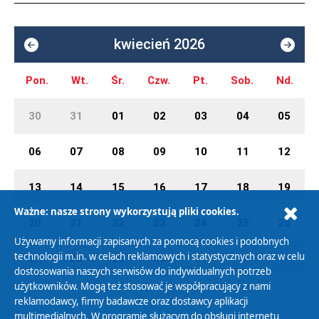
kwiecień 2026
Pon.
Wt.
Śr.
Czw.
Pt.
Sob.
Nd.
30
31
01
02
03
04
05
06
07
08
09
10
11
12
13
14
15
16
17
18
19
Ważne: nasze strony wykorzystują pliki cookies.
20
21
22
23
24
25
26
Używamy informacji zapisanych za pomocą cookies i podobnych
technologii m.in. w celach reklamowych i statystycznych oraz w celu
27
28
29
30
01
02
03
dostosowania naszych serwisów do indywidualnych potrzeb
użytkowników. Mogą też stosować je współpracujący z nami
reklamodawcy, firmy badawcze oraz dostawcy aplikacji
multimedialnych. W programie służącym do obsługi internetu