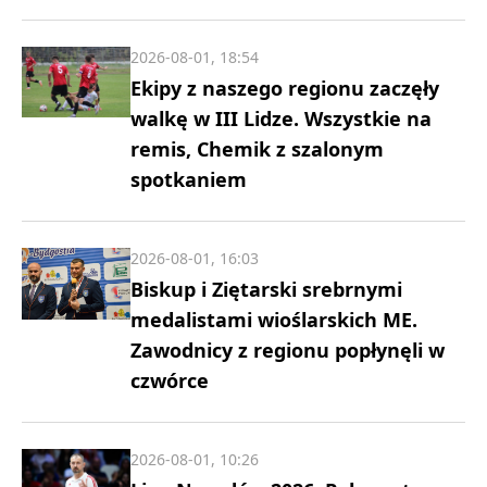
2026-08-01, 18:54
Ekipy z naszego regionu zaczęły
walkę w III Lidze. Wszystkie na
remis, Chemik z szalonym
spotkaniem
2026-08-01, 16:03
Biskup i Ziętarski srebrnymi
medalistami wioślarskich ME.
Zawodnicy z regionu popłynęli w
czwórce
2026-08-01, 10:26