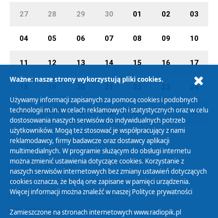
27
28
29
30
01
02
03
04
05
06
07
08
09
10
11
12
13
14
15
16
17
Ważne: nasze strony wykorzystują pliki cookies.
18
19
20
21
22
23
24
Używamy informacji zapisanych za pomocą cookies i podobnych
technologii m.in. w celach reklamowych i statystycznych oraz w celu
25
26
27
28
29
30
31
dostosowania naszych serwisów do indywidualnych potrzeb
użytkowników. Mogą też stosować je współpracujący z nami
reklamodawcy, firmy badawcze oraz dostawcy aplikacji
multimedialnych. W programie służącym do obsługi internetu
można zmienić ustawienia dotyczące cookies. Korzystanie z
Polityka Prywatności
naszych serwisów internetowych bez zmiany ustawień dotyczących
Zasady korzystania z Serwisu
cookies oznacza, że będą one zapisane w pamięci urządzenia.
Więcej informacji można znaleźć w naszej
Polityce prywatności
Organizacje Pożytku Publicznego
Cyfryzacja DAB+
Zamieszczone na stronach internetowych www.radiopik.pl