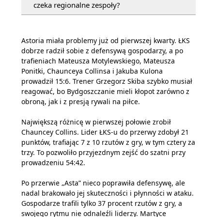
czeka regionalne zespoły?
Astoria miała problemy już od pierwszej kwarty. ŁKS
dobrze radził sobie z defensywą gospodarzy, a po
trafieniach Mateusza Motylewskiego, Mateusza
Ponitki, Chaunceya Collinsa i Jakuba Kulona
prowadził 15:6. Trener Grzegorz Skiba szybko musiał
reagować, bo Bydgoszczanie mieli kłopot zarówno z
obroną, jak i z presją rywali na piłce.
Największą różnicę w pierwszej połowie zrobił
Chauncey Collins. Lider ŁKS-u do przerwy zdobył 21
punktów, trafiając 7 z 10 rzutów z gry, w tym cztery za
trzy. To pozwoliło przyjezdnym zejść do szatni przy
prowadzeniu 54:42.
Po przerwie „Asta” nieco poprawiła defensywę, ale
nadal brakowało jej skuteczności i płynności w ataku.
Gospodarze trafili tylko 37 procent rzutów z gry, a
swojego rytmu nie odnaleźli liderzy. Martyce