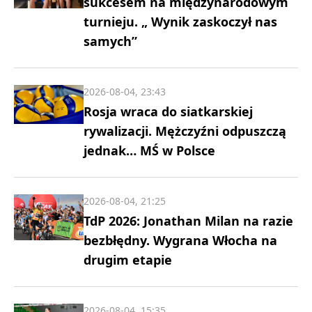
sukcesem na międzynarodowym
turnieju. „ Wynik zaskoczył nas
samych”
2026-08-04, 23:43
Rosja wraca do siatkarskiej
rywalizacji. Mężczyźni odpuszczą
jednak… MŚ w Polsce
2026-08-04, 21:25
TdP 2026: Jonathan Milan na razie
bezbłędny. Wygrana Włocha na
drugim etapie
2026-08-04, 15:35