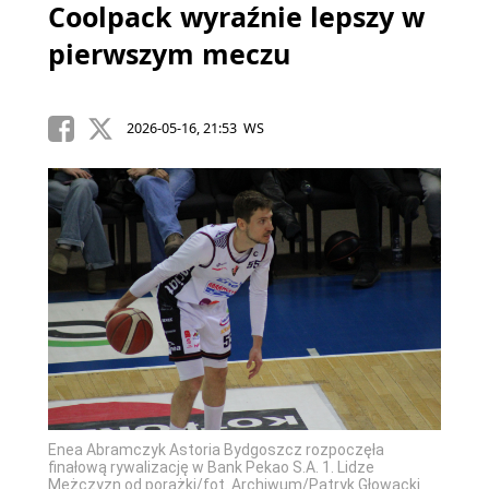
Coolpack wyraźnie lepszy w
pierwszym meczu
2026-05-16, 21:53 WS
Enea Abramczyk Astoria Bydgoszcz rozpoczęła
finałową rywalizację w Bank Pekao S.A. 1. Lidze
Mężczyzn od porażki/fot. Archiwum/Patryk Głowacki