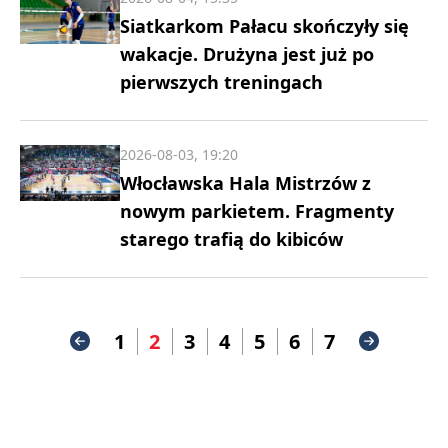
Siatkarkom Pałacu skończyły się
wakacje. Drużyna jest już po
pierwszych treningach
2026-08-03, 19:20
Włocławska Hala Mistrzów z
nowym parkietem. Fragmenty
starego trafią do kibiców
1
2
3
4
5
6
7