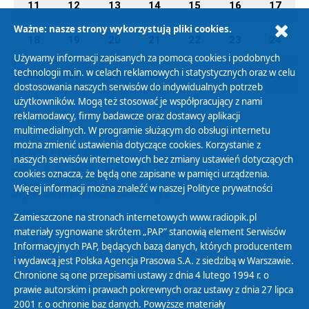
11
12
13
14
15
16
17
Ważne: nasze strony wykorzystują pliki cookies.
18
19
20
21
22
23
24
Używamy informacji zapisanych za pomocą cookies i podobnych
technologii m.in. w celach reklamowych i statystycznych oraz w celu
25
26
27
28
29
30
31
dostosowania naszych serwisów do indywidualnych potrzeb
użytkowników. Mogą też stosować je współpracujący z nami
reklamodawcy, firmy badawcze oraz dostawcy aplikacji
multimedialnych. W programie służącym do obsługi internetu
można zmienić ustawienia dotyczące cookies. Korzystanie z
Polityka Prywatności
naszych serwisów internetowych bez zmiany ustawień dotyczących
Zasady korzystania z Serwisu
cookies oznacza, że będą one zapisane w pamięci urządzenia.
Więcej informacji można znaleźć w naszej
Polityce prywatności
Organizacje Pożytku Publicznego
Cyfryzacja DAB+
Zamieszczone na stronach internetowych www.radiopik.pl
materiały sygnowane skrótem „PAP” stanowią element Serwisów
Polityka ochrony danych osobowych
Informacyjnych PAP, będących bazą danych, których producentem
Abonament
i wydawcą jest Polska Agencja Prasowa S.A. z siedzibą w Warszawie.
Zamówienia publiczne
Chronione są one przepisami ustawy z dnia 4 lutego 1994 r. o
prawie autorskim i prawach pokrewnych oraz ustawy z dnia 27 lipca
2001 r. o ochronie baz danych. Powyższe materiały