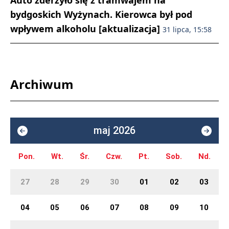
Auto zderzyło się z tramwajem na
bydgoskich Wyżynach. Kierowca był pod
wpływem alkoholu [aktualizacja]
31 lipca, 15:58
Archiwum
maj 2026
Pon.
Wt.
Śr.
Czw.
Pt.
Sob.
Nd.
27
28
29
30
01
02
03
04
05
06
07
08
09
10