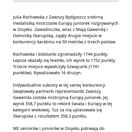
Julia Rochowska z Zawiszy Bydgoszcz srebrną
medalistką mistrzostw Europy juniorek rozgrywanych
w Osijeku. Zawodniczka, wraz z Mają Gawendą i
Dominiką Skarupską, zajęły drugie miejsce w
konkurencji karabinu na 50 metrów z trzech postaw.
Rochowska i koleżanki zgromadziły 1744 punkty.
Lepsze okazały się Niemki, ich wynik to 1752 punkty.
Trzecie miejsce wywalczyły Szwajcarki (1741
punktów). Rywalizowało 16 drużyn.
Indywidualnie sukcesy w tej samej konkurencji
świętowały partnerki reprezentantki Zawiszy.
Gawenda została mistrzynią Europy juniorek. Jej
wynik 358,7 punktu to rekord świata i Europy w tej
kategorii wiekowej. Tuż za nią uplasowała się
Skarupska z rezultatem 358,3 punktu.
ME seniorów i juniorów w Osijeku potrwają do