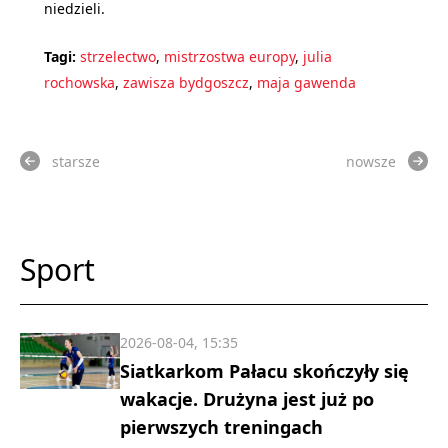
niedzieli.
Tagi:
strzelectwo
,
mistrzostwa europy
,
julia
rochowska
,
zawisza bydgoszcz
,
maja gawenda
starsze
nowsze
Sport
2026-08-04, 15:35
Siatkarkom Pałacu skończyły się
wakacje. Drużyna jest już po
pierwszych treningach