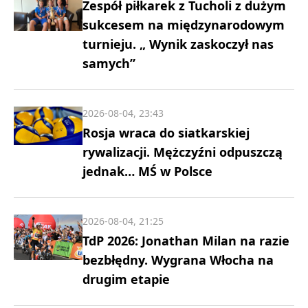
Zespół piłkarek z Tucholi z dużym
sukcesem na międzynarodowym
turnieju. „ Wynik zaskoczył nas
samych”
2026-08-04, 23:43
Rosja wraca do siatkarskiej
rywalizacji. Mężczyźni odpuszczą
jednak… MŚ w Polsce
2026-08-04, 21:25
TdP 2026: Jonathan Milan na razie
bezbłędny. Wygrana Włocha na
drugim etapie