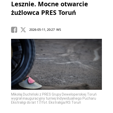
Lesznie. Mocne otwarcie
żużlowca PRES Toruń
2026-05-11, 20:27 WS
Mikołaj Duchiński z PRES Grupy Deweloperskiej Toruń
wygrał inauguracyjny turniej Indywidualnego Pucharu
Ekstraligi do lat 17/fot. Ekstraliga/KS Toruń