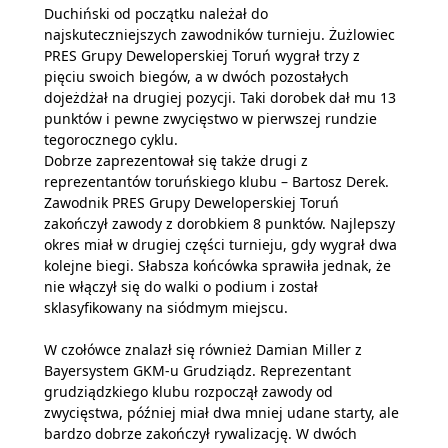
Duchiński od początku należał do
najskuteczniejszych zawodników turnieju. Żużlowiec
PRES Grupy Deweloperskiej Toruń wygrał trzy z
pięciu swoich biegów, a w dwóch pozostałych
dojeżdżał na drugiej pozycji. Taki dorobek dał mu 13
punktów i pewne zwycięstwo w pierwszej rundzie
tegorocznego cyklu.
Dobrze zaprezentował się także drugi z
reprezentantów toruńskiego klubu – Bartosz Derek.
Zawodnik PRES Grupy Deweloperskiej Toruń
zakończył zawody z dorobkiem 8 punktów. Najlepszy
okres miał w drugiej części turnieju, gdy wygrał dwa
kolejne biegi. Słabsza końcówka sprawiła jednak, że
nie włączył się do walki o podium i został
sklasyfikowany na siódmym miejscu.
W czołówce znalazł się również Damian Miller z
Bayersystem GKM-u Grudziądz. Reprezentant
grudziądzkiego klubu rozpoczął zawody od
zwycięstwa, później miał dwa mniej udane starty, ale
bardzo dobrze zakończył rywalizację. W dwóch