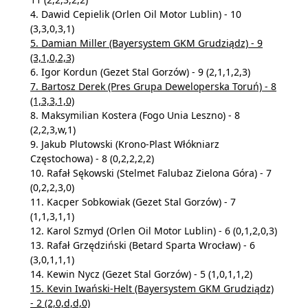
4. Dawid Cepielik (Orlen Oil Motor Lublin) - 10
(3,3,0,3,1)
5. Damian Miller (Bayersystem GKM Grudziądz) - 9
(3,1,0,2,3)
6. Igor Kordun (Gezet Stal Gorzów) - 9 (2,1,1,2,3)
7. Bartosz Derek (Pres Grupa Deweloperska Toruń) - 8
(1,3,3,1,0)
8. Maksymilian Kostera (Fogo Unia Leszno) - 8
(2,2,3,w,1)
9. Jakub Plutowski (Krono-Plast Włókniarz
Częstochowa) - 8 (0,2,2,2,2)
10. Rafał Sękowski (Stelmet Falubaz Zielona Góra) - 7
(0,2,2,3,0)
11. Kacper Sobkowiak (Gezet Stal Gorzów) - 7
(1,1,3,1,1)
12. Karol Szmyd (Orlen Oil Motor Lublin) - 6 (0,1,2,0,3)
13. Rafał Grzędziński (Betard Sparta Wrocław) - 6
(3,0,1,1,1)
14. Kewin Nycz (Gezet Stal Gorzów) - 5 (1,0,1,1,2)
15. Kevin Iwański-Helt (Bayersystem GKM Grudziądz)
- 2 (2,0,d,d,0)