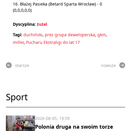
16. Błażej Pasieka (Betard Sparta Wrocław) - 0
(0,0,0,0,0)
Dyscyplina:
żużel
Tagi:
duchiński
,
pres grupa deweloperska
,
gkm
,
miller
,
Pucharu Ekstraligi do lat 17
starsze
nowsze
Sport
2026-08-05, 19:59
Polonia druga na swoim torze