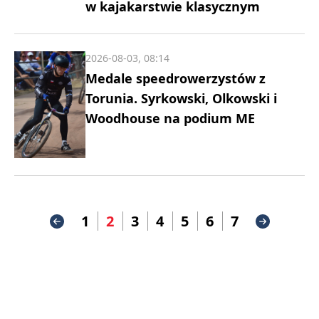
w kajakarstwie klasycznym
2026-08-03, 08:14
Medale speedrowerzystów z
Torunia. Syrkowski, Olkowski i
Woodhouse na podium ME
1
2
3
4
5
6
7