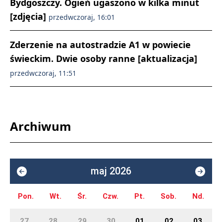
Bydgoszczy. Ogień ugaszono w kilka minut
[zdjęcia]
przedwczoraj, 16:01
Zderzenie na autostradzie A1 w powiecie
świeckim. Dwie osoby ranne [aktualizacja]
przedwczoraj, 11:51
Archiwum
maj 2026
Pon.
Wt.
Śr.
Czw.
Pt.
Sob.
Nd.
27
28
29
30
01
02
03