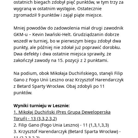
ostatnich biegach zdobył pięć punktów, w tym trzy za
wygraną w ostatnim występie. Ostatecznie
zgromadził 9 punktów i zajął piąte miejsce.
Mniej powodów do zadowolenia miał drugi zawodnik
GKM-u – Kevin Iwański-Helt. Grudziądzanin dobrze
wszedł w turniej, bo w pierwszym biegu zdobył dwa
punkty, ale później nie zdołał już poprawić dorobku.
Dwa defekty i dwa ostatnie miejsca sprawiły, że
zakończył zawody na 15. pozycji z 2 punktami.
Na podium, obok Mikołaja Duchińskiego, stanęli Filip
Gano z Fogo Unii Leszno oraz Krzysztof Harendarczyk
z Betard Sparty Wrocław. Obaj zdobyli po 11
punktów.
Wyniki turnieju w Lesznie:
1. Mikołaj Duchiński (Pres Grupa Deweloperska
Toruń) - 13 (3,3,2,3,2)
2. Filip Gano (Fogo Unia Leszno) - 11 (1,3,1,3,3)
3. Krzysztof Harendarczyk (Betard Sparta Wrocław) -
11 (2,2,3,2,2)