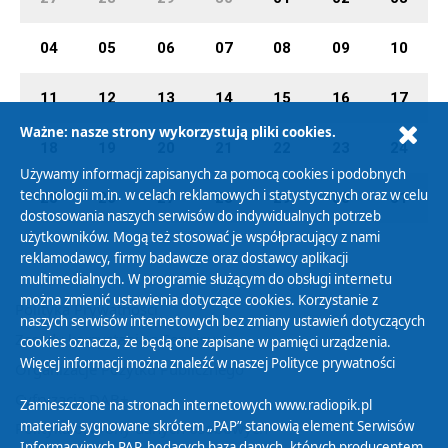
04
05
06
07
08
09
10
11
12
13
14
15
16
17
Ważne: nasze strony wykorzystują pliki cookies.
18
19
20
21
22
23
24
Używamy informacji zapisanych za pomocą cookies i podobnych
technologii m.in. w celach reklamowych i statystycznych oraz w celu
25
26
27
28
29
30
31
dostosowania naszych serwisów do indywidualnych potrzeb
użytkowników. Mogą też stosować je współpracujący z nami
reklamodawcy, firmy badawcze oraz dostawcy aplikacji
multimedialnych. W programie służącym do obsługi internetu
można zmienić ustawienia dotyczące cookies. Korzystanie z
Polityka Prywatności
naszych serwisów internetowych bez zmiany ustawień dotyczących
Zasady korzystania z Serwisu
cookies oznacza, że będą one zapisane w pamięci urządzenia.
Więcej informacji można znaleźć w naszej
Polityce prywatności
Organizacje Pożytku Publicznego
Cyfryzacja DAB+
Zamieszczone na stronach internetowych www.radiopik.pl
materiały sygnowane skrótem „PAP” stanowią element Serwisów
Polityka ochrony danych osobowych
Informacyjnych PAP, będących bazą danych, których producentem