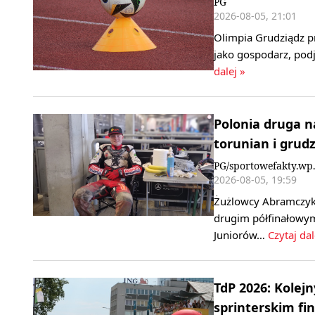
PG
2026-08-05, 21:01
Olimpia Grudziądz p
jako gospodarz, podj
dalej »
Polonia druga n
torunian i grud
PG/sportowefakty.wp.
2026-08-05, 19:59
Żużlowcy Abramczyk 
drugim półfinałowym
Juniorów…
Czytaj dal
TdP 2026: Kolej
sprinterskim fin