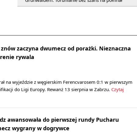
Grunwaldem. Torunianie bez szans na półfinał
ik znów zaczyna dwumecz od porażki. Nieznaczna
renie rywala
rał na wyjeździe z węgierskim Ferencvarosem 0:1 w pierwszym
fikacji do Ligi Europy. Rewanż 13 sierpnia w Zabrzu.
Czytaj
ądz awansowała do pierwszej rundy Pucharu
 mecz wygrany w dogrywce