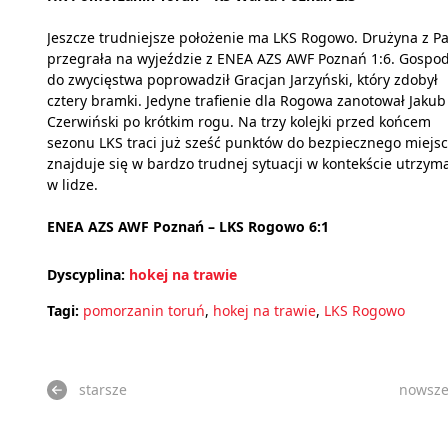
Jeszcze trudniejsze położenie ma LKS Rogowo. Drużyna z Pa
przegrała na wyjeździe z ENEA AZS AWF Poznań 1:6. Gospo
do zwycięstwa poprowadził Gracjan Jarzyński, który zdobył
cztery bramki. Jedyne trafienie dla Rogowa zanotował Jakub
Czerwiński po krótkim rogu. Na trzy kolejki przed końcem
sezonu LKS traci już sześć punktów do bezpiecznego miejsc
znajduje się w bardzo trudnej sytuacji w kontekście utrzym
w lidze.
ENEA AZS AWF Poznań – LKS Rogowo 6:1
Dyscyplina:
hokej na trawie
Tagi:
pomorzanin toruń
,
hokej na trawie
,
LKS Rogowo
starsze
nowsz