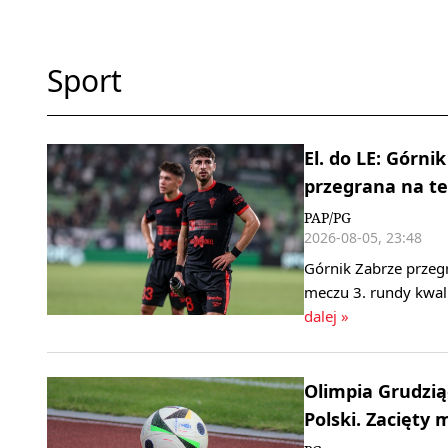
Sport
El. do LE: Górn
przegrana na te
PAP/PG
2026-08-05, 23:48
Górnik Zabrze przeg
meczu 3. rundy kwali
dalej »
Olimpia Grudzi
Polski. Zacięty