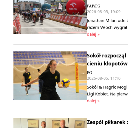
PAP/PG
2026-08-05, 19:09
Jonathan Milan odni
razem Włoch wygrał 
dalej »
Sokół rozpoczął
cieniu kłopotów
PG
2026-08-05, 11:10
Sokół & Hagric Mogi
Ligi Kobiet. Na pier
dalej »
Zespół piłkarek