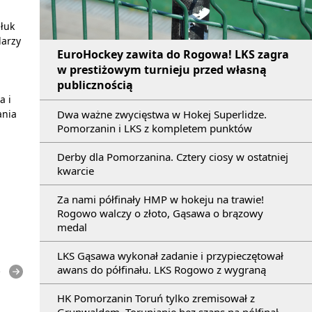
łuk
darzy
EuroHockey zawita do Rogowa! LKS zagra
w prestiżowym turnieju przed własną
publicznością
a i
Dwa ważne zwycięstwa w Hokej Superlidze.
ania
Pomorzanin i LKS z kompletem punktów
Derby dla Pomorzanina. Cztery ciosy w ostatniej
kwarcie
Za nami półfinały HMP w hokeju na trawie!
Rogowo walczy o złoto, Gąsawa o brązowy
medal
LKS Gąsawa wykonał zadanie i przypieczętował
awans do półfinału. LKS Rogowo z wygraną
e
HK Pomorzanin Toruń tylko zremisował z