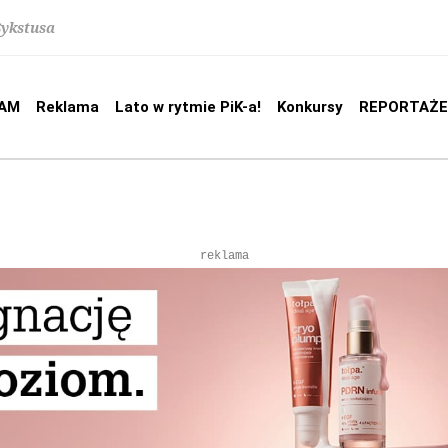
Sykstusa
AM
Reklama
Lato w rytmie PiK-a!
Konkursy
REPORTAŻE
reklama