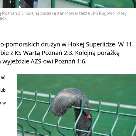
tą Poznań 2:3. Kolejną porażkę zanotował także LKS Rogowo, który
acki
sko‑pomorskich drużyn w Hokej Superlidze. W 11.
bie z KS Wartą Poznań 2:3. Kolejną porażkę
 wyjeździe AZS-owi Poznań 1:6.
nać
kub
a w