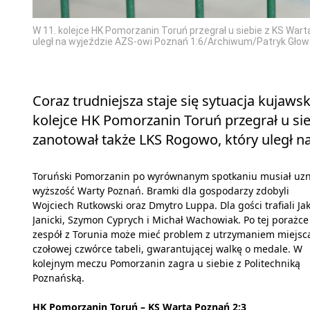
W 11. kolejce HK Pomorzanin Toruń przegrał u siebie z KS War
uległ na wyjeździe AZS-owi Poznań 1:6/Archiwum/Patryk Głow
Coraz trudniejsza staje się sytuacja kujaw
kolejce HK Pomorzanin Toruń przegrał u sie
zanotował także LKS Rogowo, który uległ na
Toruński Pomorzanin po wyrównanym spotkaniu musiał uz
wyższość Warty Poznań. Bramki dla gospodarzy zdobyli
Wojciech Rutkowski oraz Dmytro Luppa. Dla gości trafiali Ja
Janicki, Szymon Cyprych i Michał Wachowiak. Po tej porażce
zespół z Torunia może mieć problem z utrzymaniem miejsc
czołowej czwórce tabeli, gwarantującej walkę o medale. W
kolejnym meczu Pomorzanin zagra u siebie z Politechniką
Poznańską.
HK Pomorzanin Toruń – KS Warta Poznań 2:3