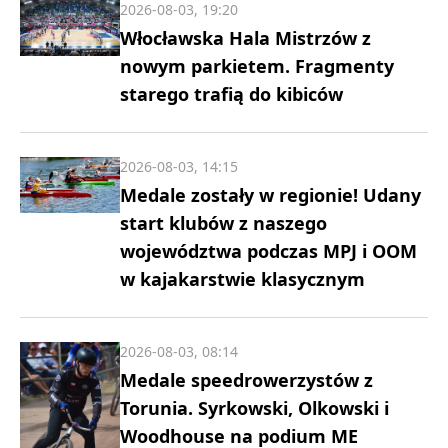
2026-08-03, 19:20
Włocławska Hala Mistrzów z
nowym parkietem. Fragmenty
starego trafią do kibiców
2026-08-03, 14:15
Medale zostały w regionie! Udany
start klubów z naszego
województwa podczas MPJ i OOM
w kajakarstwie klasycznym
2026-08-03, 08:14
Medale speedrowerzystów z
Torunia. Syrkowski, Olkowski i
Woodhouse na podium ME