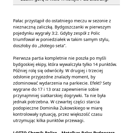
Pałac przystąpił do ostatniego meczu w sezonie z
nieznaczną zaliczką. Bydgoszczanki w pierwszym
pojedynku wygrały 3:2. Gdyby zespół z Polic
triumfował w poniedziałek w takim samym stylu,
doszłoby do „złotego seta”.
Pierwsza partia kompletnie nie poszła po myśli
bydgoskiej ekipy, która wywalczyła tylko 14 punktów.
Później rolę się odwróciły. W drugiej i trzeciej
odsłonie przyjezdne znalazły moment, by
zdominować wydarzenia na parkiecie. Efekt? Sety
wygrane do 17 i 13 oraz zapewnienie sobie
przynajmniej siatkarskiej dogrywki. Ta nie była
jednak potrzebna. W czwartej części starcia
podopieczne Dominika Żukowskiego w miarę
kontrolowały sytuację, przez większość czasu
utrzymując kilka punktów przewagi.
LOTTO Chemik Police – Metalkas Pałac Bydgoszcz