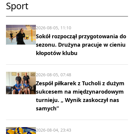
Sport
2026-08-05, 11:10
Sokół rozpoczął przygotowania do
sezonu. Drużyna pracuje w cieniu
kłopotów klubu
2026-08-05, 07:48
Zespół piłkarek z Tucholi z dużym
sukcesem na międzynarodowym
turnieju. „ Wynik zaskoczył nas
samych”
2026-08-04, 23:43