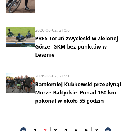
2026-08-02, 21:58
PRES Toruń zwycięski w Zielonej
Górze, GKM bez punktów w
Lesznie
2026-08-02, 21:21
Bartłomiej Kubkowski przepłynął
Morze Bałtyckie. Ponad 160 km
pokonał w około 55 godzin
1
2
3
4
5
6
7