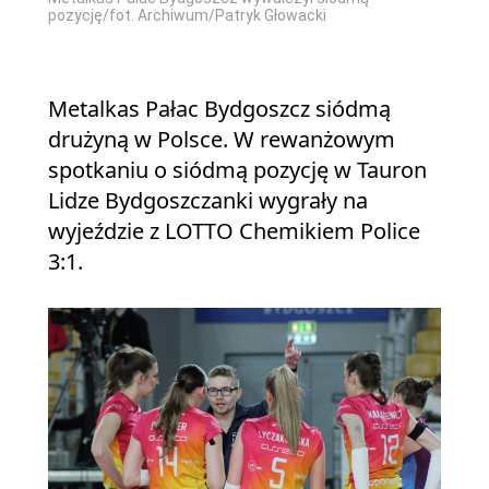
pozycję/fot. Archiwum/Patryk Głowacki
Metalkas Pałac Bydgoszcz siódmą
drużyną w Polsce. W rewanżowym
spotkaniu o siódmą pozycję w Tauron
Lidze Bydgoszczanki wygrały na
wyjeździe z LOTTO Chemikiem Police
3:1.