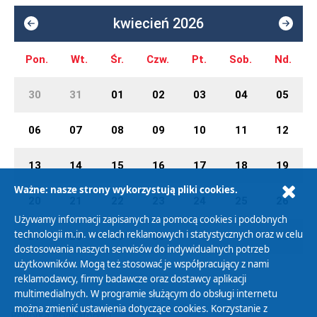
kwiecień 2026
Pon.
Wt.
Śr.
Czw.
Pt.
Sob.
Nd.
30
31
01
02
03
04
05
06
07
08
09
10
11
12
13
14
15
16
17
18
19
Ważne: nasze strony wykorzystują pliki cookies.
20
21
22
23
24
25
26
Używamy informacji zapisanych za pomocą cookies i podobnych
technologii m.in. w celach reklamowych i statystycznych oraz w celu
27
28
29
30
01
02
03
dostosowania naszych serwisów do indywidualnych potrzeb
użytkowników. Mogą też stosować je współpracujący z nami
reklamodawcy, firmy badawcze oraz dostawcy aplikacji
multimedialnych. W programie służącym do obsługi internetu
można zmienić ustawienia dotyczące cookies. Korzystanie z
Polityka Prywatności