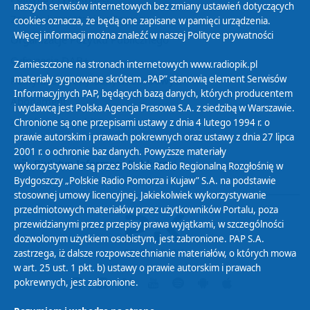
naszych serwisów internetowych bez zmiany ustawień dotyczących
Zasady korzystania z Serwisu
cookies oznacza, że będą one zapisane w pamięci urządzenia.
Więcej informacji można znaleźć w naszej
Polityce prywatności
Organizacje Pożytku Publicznego
Cyfryzacja DAB+
Zamieszczone na stronach internetowych www.radiopik.pl
materiały sygnowane skrótem „PAP” stanowią element Serwisów
Polityka ochrony danych osobowych
Informacyjnych PAP, będących bazą danych, których producentem
Abonament
i wydawcą jest Polska Agencja Prasowa S.A. z siedzibą w Warszawie.
Zamówienia publiczne
Chronione są one przepisami ustawy z dnia 4 lutego 1994 r. o
prawie autorskim i prawach pokrewnych oraz ustawy z dnia 27 lipca
2001 r. o ochronie baz danych. Powyższe materiały
Biuletyn Informacji Publicznej
wykorzystywane są przez Polskie Radio Regionalną Rozgłośnię w
Bydgoszczy „Polskie Radio Pomorza i Kujaw” S.A. na podstawie
stosownej umowy licencyjnej. Jakiekolwiek wykorzystywanie
przedmiotowych materiałów przez użytkowników Portalu, poza
przewidzianymi przez przepisy prawa wyjątkami, w szczególności
dozwolonym użytkiem osobistym, jest zabronione. PAP S.A.
zastrzega, iż dalsze rozpowszechnianie materiałów, o których mowa
w art. 25 ust. 1 pkt. b) ustawy o prawie autorskim i prawach
pokrewnych, jest zabronione.