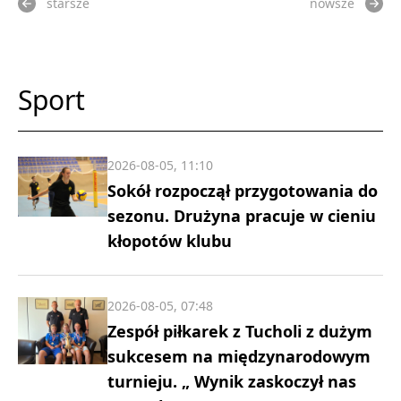
starsze
nowsze
Sport
2026-08-05, 11:10
Sokół rozpoczął przygotowania do
sezonu. Drużyna pracuje w cieniu
kłopotów klubu
2026-08-05, 07:48
Zespół piłkarek z Tucholi z dużym
sukcesem na międzynarodowym
turnieju. „ Wynik zaskoczył nas