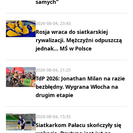
samych”
2026-08-04, 23:43
Rosja wraca do siatkarskiej
rywalizacji. Mężczyźni odpuszczą
jednak… MŚ w Polsce
2026-08-04, 21:25
TdP 2026: Jonathan Milan na razie
bezbłędny. Wygrana Włocha na
drugim etapie
2026-08-04, 15:35
Siatkarkom Pałacu skończyły się