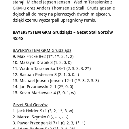
stanęli Michael Jepsen Jensen i Wadim Tarasienko z
GKM-u oraz Anders Thomsen ze Stali. Grudziądzanie
dojechali do mety na pierwszych dwóch miejscach,
dzięki czemu wyszarpali upragniony remis.
BAYERSYSTEM GKM Grudziądz – Gezet Stal Gorzów
45:45
BAYERSYSTEM GKM Grudziądz
9. Max Fricke
8+2
(1*, 1*, 3, 1, 2)
10. Maksym Drabik
3 (1, 2, 0, 0)
11. Wadim Tarasienko
13+1 (2, 3, 3, 3, 2*)
12. Bastian Pedersen
3 (2, 1, 0, 0, -)
13. Michael Jepsen Jensen
12+1 (1*, 3, 2, 3, 3)
14. Jan Przanowski
2+1 (2*, 0, 0)
15. Kevin Małkiewicz
4 (3, 0, 1, w)
Gezet Stal Gorzów
1. Jack Holder
9+1 (3, 2, 1*, 3, w)
2. Marcel Szymko
0 (-, -, -, -, -)
3. Paweł Przedpełski
7+1 (0, 2, 3, 1*, 1)
4. Adam Bednar
5+2 (2*, 0, 1, 2*)