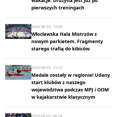
wakacje. Drużyna jest już po
pierwszych treningach
2026-08-03, 19:20
Włocławska Hala Mistrzów z
nowym parkietem. Fragmenty
starego trafią do kibiców
2026-08-03, 14:15
Medale zostały w regionie! Udany
start klubów z naszego
województwa podczas MPJ i OOM
w kajakarstwie klasycznym
2026-08-03, 08:14