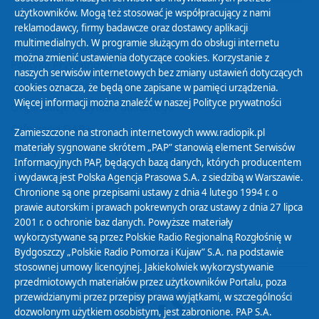
użytkowników. Mogą też stosować je współpracujący z nami
reklamodawcy, firmy badawcze oraz dostawcy aplikacji
multimedialnych. W programie służącym do obsługi internetu
można zmienić ustawienia dotyczące cookies. Korzystanie z
Polityka Prywatności
naszych serwisów internetowych bez zmiany ustawień dotyczących
Zasady korzystania z Serwisu
cookies oznacza, że będą one zapisane w pamięci urządzenia.
Więcej informacji można znaleźć w naszej
Polityce prywatności
Organizacje Pożytku Publicznego
Cyfryzacja DAB+
Zamieszczone na stronach internetowych www.radiopik.pl
materiały sygnowane skrótem „PAP” stanowią element Serwisów
Polityka ochrony danych osobowych
Informacyjnych PAP, będących bazą danych, których producentem
Abonament
i wydawcą jest Polska Agencja Prasowa S.A. z siedzibą w Warszawie.
Zamówienia publiczne
Chronione są one przepisami ustawy z dnia 4 lutego 1994 r. o
prawie autorskim i prawach pokrewnych oraz ustawy z dnia 27 lipca
2001 r. o ochronie baz danych. Powyższe materiały
Biuletyn Informacji Publicznej
wykorzystywane są przez Polskie Radio Regionalną Rozgłośnię w
Bydgoszczy „Polskie Radio Pomorza i Kujaw” S.A. na podstawie
stosownej umowy licencyjnej. Jakiekolwiek wykorzystywanie
przedmiotowych materiałów przez użytkowników Portalu, poza
przewidzianymi przez przepisy prawa wyjątkami, w szczególności
dozwolonym użytkiem osobistym, jest zabronione. PAP S.A.