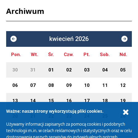
Archiwum
kwiecień 2026
Pon.
Wt.
Śr.
Czw.
Pt.
Sob.
Nd.
30
31
01
02
03
04
05
06
07
08
09
10
11
12
13
14
15
16
17
18
19
Ważne: nasze strony wykorzystują pliki cookies.
20
21
22
23
24
25
26
Używamy informacji zapisanych za pomocą cookies i podobnych
technologii m.in. w celach reklamowych i statystycznych oraz w celu
27
28
29
30
01
02
03
dostosowania naszych serwisów do indywidualnych potrzeb