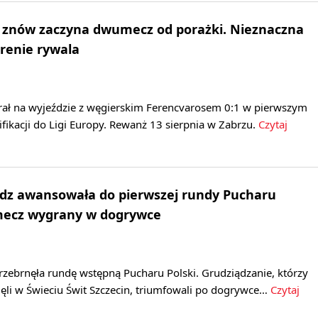
ik znów zaczyna dwumecz od porażki. Nieznaczna
renie rywala
rał na wyjeździe z węgierskim Ferencvarosem 0:1 w pierwszym
fikacji do Ligi Europy. Rewanż 13 sierpnia w Zabrzu.
Czytaj
ądz awansowała do pierwszej rundy Pucharu
 mecz wygrany w dogrywce
rzebrnęła rundę wstępną Pucharu Polski. Grudziądzanie, którzy
ęli w Świeciu Świt Szczecin, triumfowali po dogrywce…
Czytaj