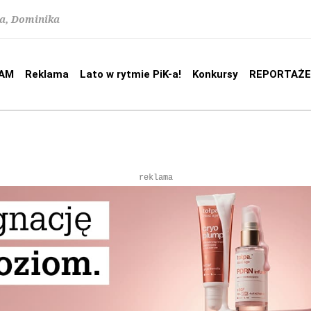
na, Dominika
AM
Reklama
Lato w rytmie PiK-a!
Konkursy
REPORTAŻE
reklama