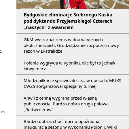
Bydgoskie eliminacje Srebrnego Kasku
pod dyktando Przyjemskiego! Czterech
„naszych” z awansem
GKM wyszarpał remis w dramatycznych
okolicznościach. Grudziądzanie rozpoczęli nowy
sezon w Ekstralidze
 5
Polonia wygrywa w Rybniku. Nie był to jednak
łatwy mecz
Młodzi piłkarze sprawdzili się... w duetach. MUKS
CWZS zorganizował specjalny turniej
Anwil z cenną wygraną przed własną
publicznością. Bardzo dobra druga połowa
„Rottweilerów”
res
Bardzo dobra, choć mocno opóźniona,
inauguracja sezonu w wykonaniu Polonii. Wilki