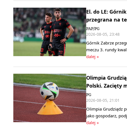
El. do LE: Górn
przegrana na te
PAP/PG
2026-08-05, 23:48
Górnik Zabrze przeg
meczu 3. rundy kwali
dalej »
Olimpia Grudzi
Polski. Zacięty
PG
2026-08-05, 21:01
Olimpia Grudziądz p
jako gospodarz, podj
dalej »