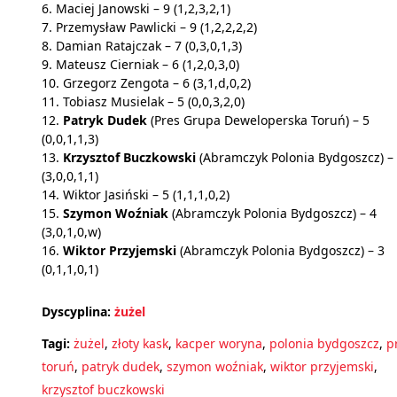
6. Maciej Janowski – 9 (1,2,3,2,1)
7. Przemysław Pawlicki – 9 (1,2,2,2,2)
8. Damian Ratajczak – 7 (0,3,0,1,3)
9. Mateusz Cierniak – 6 (1,2,0,3,0)
10. Grzegorz Zengota – 6 (3,1,d,0,2)
11. Tobiasz Musielak – 5 (0,0,3,2,0)
12.
Patryk Dudek
(Pres Grupa Deweloperska Toruń) – 5
(0,0,1,1,3)
13.
Krzysztof Buczkowski
(Abramczyk Polonia Bydgoszcz) –
(3,0,0,1,1)
14. Wiktor Jasiński – 5 (1,1,1,0,2)
15.
Szymon Woźniak
(Abramczyk Polonia Bydgoszcz) – 4
(3,0,1,0,w)
16.
Wiktor Przyjemski
(Abramczyk Polonia Bydgoszcz) – 3
(0,1,1,0,1)
Dyscyplina:
żużel
Tagi:
żużel
,
złoty kask
,
kacper woryna
,
polonia bydgoszcz
,
p
toruń
,
patryk dudek
,
szymon woźniak
,
wiktor przyjemski
,
krzysztof buczkowski