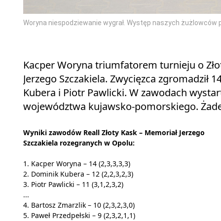
Woryna niespodziewanie wygrał. Występ naszych żużlowców p
Kacper Woryna triumfatorem turnieju o Zł
Jerzego Szczakiela. Zwycięzca zgromadził 1
Kubera i Piotr Pawlicki. W zawodach wystar
województwa kujawsko-pomorskiego. Żaden 
Wyniki zawodów Reall Złoty Kask – Memoriał Jerzego
Szczakiela rozegranych w Opolu:
1. Kacper Woryna – 14 (2,3,3,3,3)
2. Dominik Kubera – 12 (2,2,3,2,3)
3. Piotr Pawlicki – 11 (3,1,2,3,2)
...
4. Bartosz Zmarzlik – 10 (2,3,2,3,0)
5. Paweł Przedpełski – 9 (2,3,2,1,1)