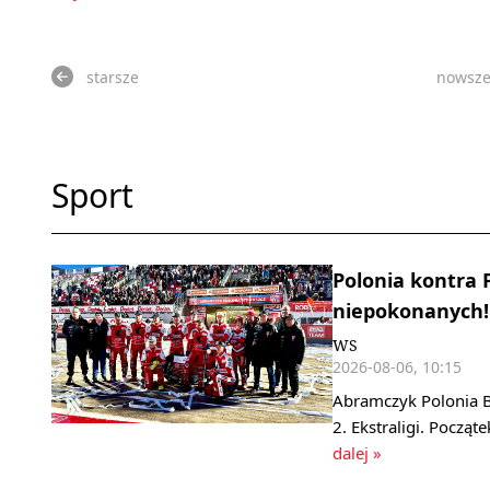
starsze
nowsz
Sport
Polonia kontra 
niepokonanych! 
WS
2026-08-06, 10:15
Abramczyk Polonia B
2. Ekstraligi. Począ
dalej »