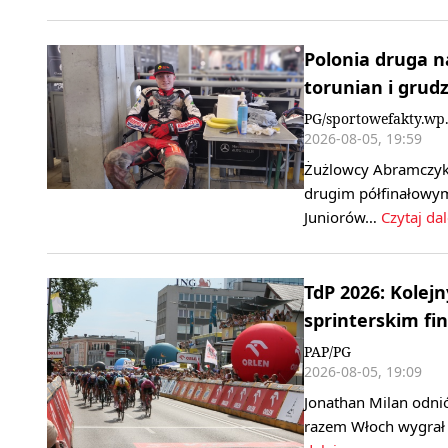
Polonia druga n
torunian i grud
PG/sportowefakty.wp.
2026-08-05, 19:59
Żużlowcy Abramczyk 
drugim półfinałowym
Juniorów…
Czytaj dal
TdP 2026: Kolej
sprinterskim fin
PAP/PG
2026-08-05, 19:09
Jonathan Milan odni
razem Włoch wygrał 