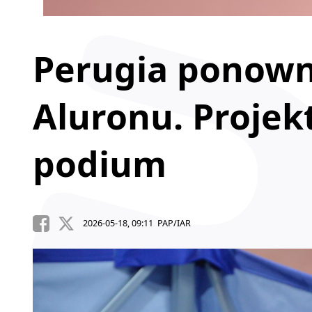
Perugia ponown
Aluronu. Projek
podium
2026-05-18, 09:11 PAP/IAR