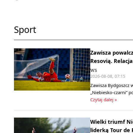
Sport
Zawisza powalcz
Resovią. Relacja
WS
2026-08-08, 07:15
Zawisza Bydgoszcz w 
„Niebiesko‑czarni” 
Czytaj dalej »
Wielki triumf 
liderką Tour de