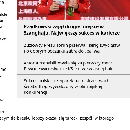
18.
lski.
ron
Rządkowski zajął drugie miejsce w
i.
Szanghaju. Największy sukces w karierze
ącym
Żużlowcy Presu Toruń przerwali serię zwycięstw.
Po dobrym początku zabrakło „paliwa”
Astoria zrehabilitowała się za pierwszy mecz.
z
Pewne zwycięstwo z ŁKS-em we własnej hali
Mimo
az
Sukces polskich żeglarek na mistrzostwach
o
świata. Brąz wywalczony w olimpijskiej
konkurencji
wa.
art
cym tie-breaku lepszy okazał się turecki zespół, w którego