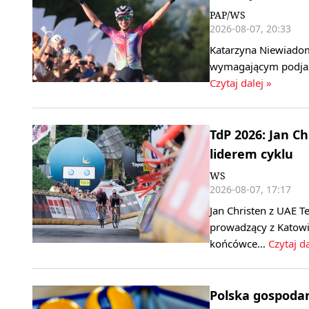
PAP/WS
2026-08-07, 20:33
Katarzyna Niewiadom
wymagającym podjaz
Czytaj dalej »
TdP 2026: Jan C
liderem cyklu
WS
2026-08-07, 17:17
Jan Christen z UAE T
prowadzący z Katowi
końcówce…
Czytaj da
Polska gospoda