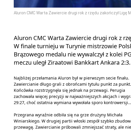
Aluron CMC Warta Zawiercie drugi rok z rzędu zakończył Ligę
Aluron CMC Warta Zawiercie drugi rok z rz
W finale turnieju w Turynie mistrzowie Polsk
Brązowego medalu nie wywalczył z kolei P
meczu uległ Ziraatowi Bankkart Ankara 2:3.
Najbliżej przełamania Aluron był w pierwszym secie finału.
Zawiercianie długo grali z obrońcami tytułu punkt za punkt
Końcówka rozstrzygnęła się jednak na przewagi. Perugia
zachowała więcej precyzji w najważniejszych akcjach i wygr
29:27, choć ostatnia wymiana wywołała sporo kontrowersji
Przegrana wyraźnie odbiła się na grze drużyny Michała
Winiarskiego. W drugiej partii włoski zespół szybko zbudow
przewagę. Zawiercianie próbowali zmniejszać straty, ale nie