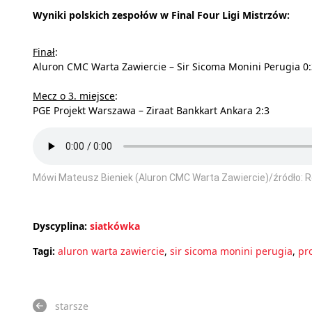
Wyniki polskich zespołów w Final Four Ligi Mistrzów:
Finał
:
Aluron CMC Warta Zawiercie – Sir Sicoma Monini Perugia 0:3
Mecz o 3. miejsce
:
PGE Projekt Warszawa – Ziraat Bankkart Ankara 2:3
Mówi Mateusz Bieniek (Aluron CMC Warta Zawiercie)/źródło: 
Dyscyplina:
siatkówka
Tagi:
aluron warta zawiercie
,
sir sicoma monini perugia
,
pr
starsze