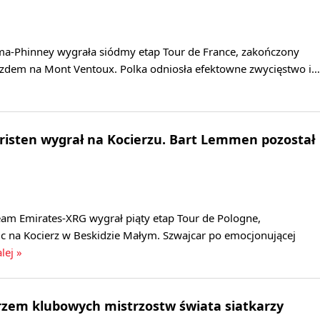
a-Phinney wygrała siódmy etap Tour de France, zakończony
dem na Mont Ventoux. Polka odniosła efektowne zwycięstwo i…
hristen wygrał na Kocierzu. Bart Lemmen pozostał
eam Emirates-XRG wygrał piąty etap Tour de Pologne,
c na Kocierz w Beskidzie Małym. Szwajcar po emocjonującej
lej »
rzem klubowych mistrzostw świata siatkarzy