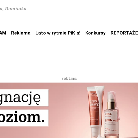
na, Dominika
AM
Reklama
Lato w rytmie PiK-a!
Konkursy
REPORTAŻE
reklama