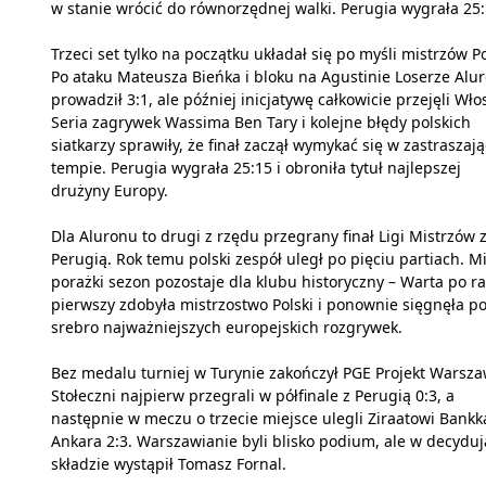
w stanie wrócić do równorzędnej walki. Perugia wygrała 25:
Trzeci set tylko na początku układał się po myśli mistrzów Po
Po ataku Mateusza Bieńka i bloku na Agustinie Loserze Alu
prowadził 3:1, ale później inicjatywę całkowicie przejęli Włos
Seria zagrywek Wassima Ben Tary i kolejne błędy polskich
siatkarzy sprawiły, że finał zaczął wymykać się w zastraszaj
tempie. Perugia wygrała 25:15 i obroniła tytuł najlepszej
drużyny Europy.
Dla Aluronu to drugi z rzędu przegrany finał Ligi Mistrzów 
Perugią. Rok temu polski zespół uległ po pięciu partiach. 
porażki sezon pozostaje dla klubu historyczny – Warta po r
pierwszy zdobyła mistrzostwo Polski i ponownie sięgnęła p
srebro najważniejszych europejskich rozgrywek.
Bez medalu turniej w Turynie zakończył PGE Projekt Warsza
Stołeczni najpierw przegrali w półfinale z Perugią 0:3, a
następnie w meczu o trzecie miejsce ulegli Ziraatowi Bankk
Ankara 2:3. Warszawianie byli blisko podium, ale w decydują
składzie wystąpił Tomasz Fornal.