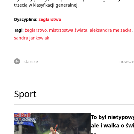
trzecią w klasyfikacji generalnej.
Dyscyplina:
żeglarstwo
Tagi:
żeglarstwo
,
mistrzostwa świata
,
aleksandra melzacka
,
sandra jankowiak
starsze
nowsz
Sport
To był nietypow
ale i walka o św