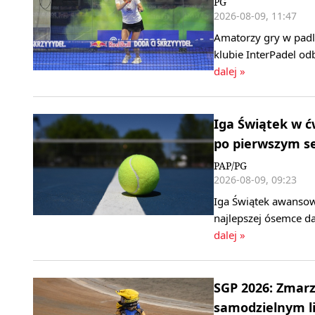
PG
2026-08-09, 11:47
Amatorzy gry w padl
klubie InterPadel od
dalej »
Iga Świątek w ć
po pierwszym s
PAP/PG
2026-08-09, 09:23
Iga Świątek awansow
najlepszej ósemce da
dalej »
SGP 2026: Zmarz
samodzielnym l