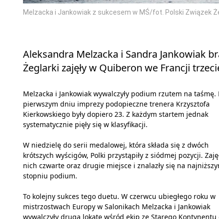
Melzacka i Jankowiak z sukcesem w MŚ/fot. Polski Związek Że
Aleksandra Melzacka i Sandra Jankowiak b
Żeglarki zajęły w Quiberon we Francji trzeci
Melzacka i Jankowiak wywalczyły podium rzutem na taśmę. 
pierwszym dniu imprezy podopieczne trenera Krzysztofa
Kierkowskiego były dopiero 23. Z każdym startem jednak
systematycznie pięły się w klasyfikacji.
W niedzielę do serii medalowej, która składa się z dwóch
krótszych wyścigów, Polki przystąpiły z siódmej pozycji. Zaję
nich czwarte oraz drugie miejsce i znalazły się na najniższ
stopniu podium.
To kolejny sukces tego duetu. W czerwcu ubiegłego roku w
mistrzostwach Europy w Salonikach Melzacka i Jankowiak
wywalczyły drugą lokatę wśród ekip ze Starego Kontynentu 