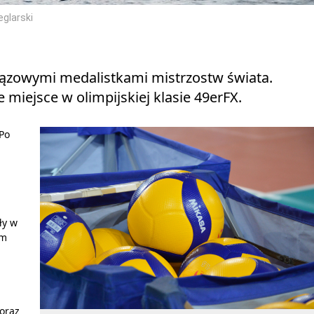
glarski
rązowymi medalistkami mistrzostw świata.
e miejsce w olimpijskiej klasie 49erFX.
Po
ły w
ym
oraz