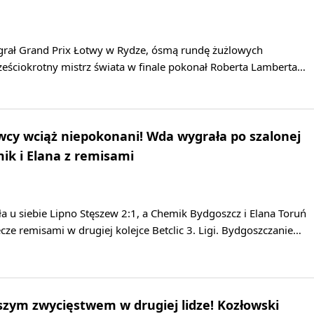
grał Grand Prix Łotwy w Rydze, ósmą rundę żużlowych
ześciokrotny mistrz świata w finale pokonał Roberta Lamberta…
owcy wciąż niepokonani! Wda wygrała po szalonej
k i Elana z remisami
 u siebie Lipno Stęszew 2:1, a Chemik Bydgoszcz i Elana Toruń
ze remisami w drugiej kolejce Betclic 3. Ligi. Bydgoszczanie…
szym zwycięstwem w drugiej lidze! Kozłowski