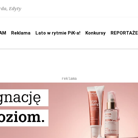
rda, Edyty
AM
Reklama
Lato w rytmie PiK-a!
Konkursy
REPORTAŻE
reklama