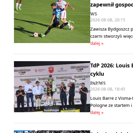
zapewnił gospo
WS
2026-08-08, 20:15
Zawisza Bydgoszcz pok
czarni stworzyli wię
dalej »
TdP 2026: Louis
cyklu
PAP/WS
2026-08-08, 18:45
Louis Barre z Visma
Pologne ze startem 
dalej »