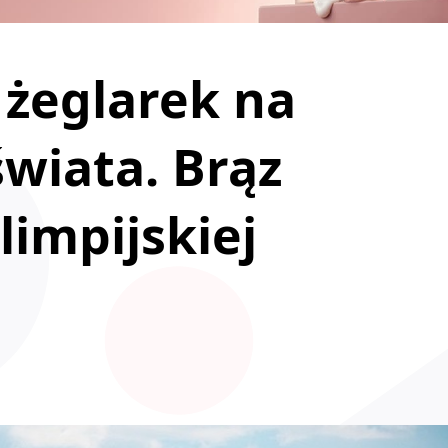
 żeglarek na
wiata. Brąz
impijskiej