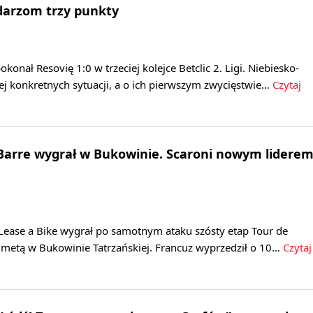
darzom trzy punkty
onał Resovię 1:0 w trzeciej kolejce Betclic 2. Ligi. Niebiesko-
cej konkretnych sytuacji, a o ich pierwszym zwycięstwie…
Czytaj
 Barre wygrał w Bukowinie. Scaroni nowym lidere
-Lease a Bike wygrał po samotnym ataku szósty etap Tour de
i metą w Bukowinie Tatrzańskiej. Francuz wyprzedził o 10…
Czytaj