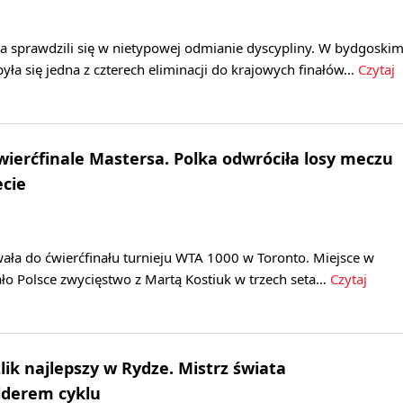
a sprawdzili się w nietypowej odmianie dyscypliny. W bydgoski
była się jedna z czterech eliminacji do krajowych finałów…
Czytaj
wierćfinale Mastersa. Polka odwróciła losy meczu
ecie
ała do ćwierćfinału turnieju WTA 1000 w Toronto. Miejsce w
ło Polsce zwycięstwo z Martą Kostiuk w trzech seta…
Czytaj
lik najlepszy w Rydze. Mistrz świata
iderem cyklu