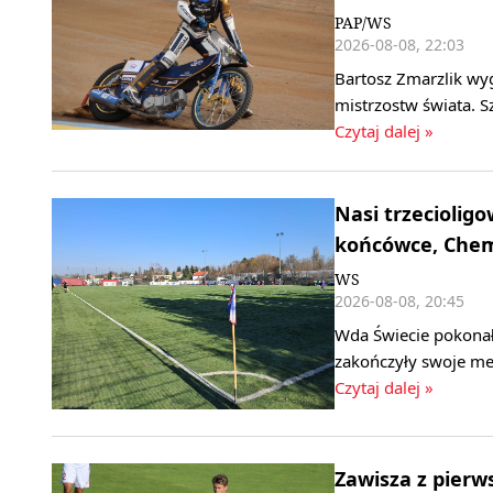
PAP/WS
2026-08-08, 22:03
Bartosz Zmarzlik wy
mistrzostw świata. S
Czytaj dalej »
Nasi trzeciolig
końcówce, Chemi
WS
2026-08-08, 20:45
Wda Świecie pokonała
zakończyły swoje mec
Czytaj dalej »
Zawisza z pierw