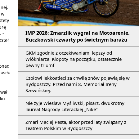
nej.
 w
stety
erę
IMP 2026: Zmarzlik wygrał na Motoarenie.
 -
Buczkowski czwarty po świetnym barażu
stał
GKM zgodnie z oczekiwaniami lepszy od
Włókniarza. Kłopoty na początku, ostatecznie
pewny triumf
ponad
osiło
Czołowi lekkoatleci za chwilę znów pojawią się w
Bydgoszczy. Przed nami 8. Memoriał Ireny
Szewińskiej.
ował
oku
Nie żyje Wiesław Myśliwski, pisarz, dwukrotny
laureat Nagrody Literackiej „Nike”
Zmarł Maciej Pesta, aktor przed laty związany z
Teatrem Polskim w Bydgoszczy