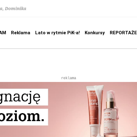
na, Dominika
AM
Reklama
Lato w rytmie PiK-a!
Konkursy
REPORTAŻE
reklama