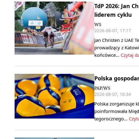
TdP 2026: Jan C
liderem cyklu
WS
2026-08-07, 17:17
Jan Christen z UAE T
prowadzący z Katowi
końcówce…
Czytaj da
Polska gospoda
PAP/WS
2026-08-07, 16:34
Polska zorganizuje k
poinformowała Międ
tegorocznego…
Czyta