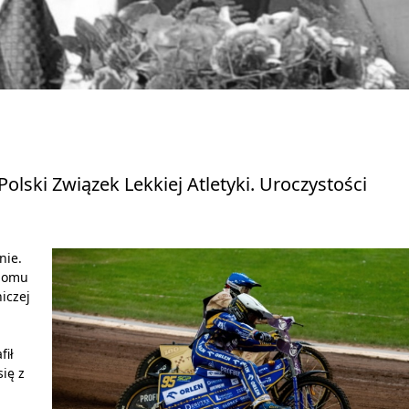
lski Związek Lekkiej Atletyki. Uroczystości
nie.
 domu
niczej
fił
się z