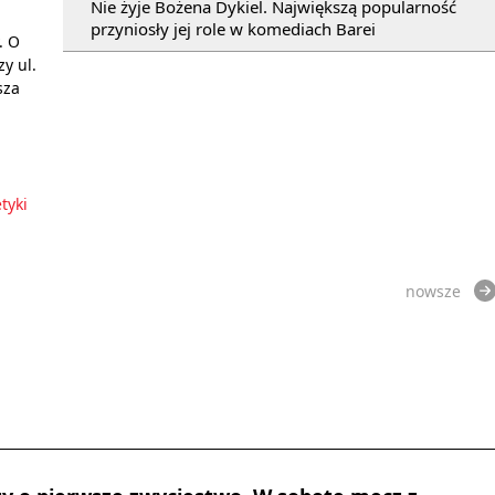
Nie żyje Bożena Dykiel. Największą popularność
przyniosły jej role w komediach Barei
. O
y ul.
sza
tyki
nowsze