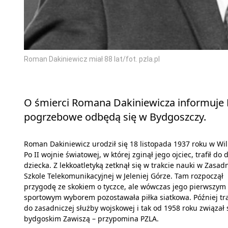
Roman Dakiniewicz miał 88 lat/fot. pzla.pl
O śmierci Romana Dakiniewicza informuje Po
pogrzebowe odbędą się w Bydgoszczy.
Roman Dakiniewicz urodził się 18 listopada 1937 roku w Wil
Po II wojnie światowej, w której zginął jego ojciec, trafił do
dziecka. Z lekkoatletyką zetknął się w trakcie nauki w Zasad
Szkole Telekomunikacyjnej w Jeleniej Górze. Tam rozpoczął
przygodę ze skokiem o tyczce, ale wówczas jego pierwszym
sportowym wyborem pozostawała piłka siatkowa. Później tra
do zasadniczej służby wojskowej i tak od 1958 roku związał 
bydgoskim Zawiszą – przypomina PZLA.