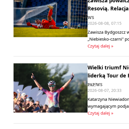
Zawisza powalcz
Resovią. Relacja
WS
2026-08-08, 07:15
Zawisza Bydgoszcz w 
„Niebiesko‑czarni” 
Czytaj dalej »
Wielki triumf 
liderką Tour de
PAP/WS
2026-08-07, 20:33
Katarzyna Niewiadom
wymagającym podjaz
Czytaj dalej »