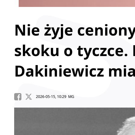
Nie żyje cenion
skoku o tyczce
Dakiniewicz miał
2026-05-15, 10:29 MG