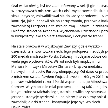
Grał w siatkówkę, był też zaangażowany w sekcji gimnastycz
W drużynowych mistrzostwach Polski wystartował dla klubu
skoku o tyczce, zakwalifikował się do kadry narodowej. - Nie
kontuzja, jakiej nabawił się na zgrupowaniu, przerwała kari
zawodniczą i rozpoczęła tą szkoleniową – informuje związek.
Ukończył stołeczną Akademię Wychowania Fizycznego i pozo
w Bydgoszczy jako żołnierz zawodowy i oczywiście trener.
Na stałe pracował w wojskowym Zawiszy, gdzie wyszkolił
dziesiątki talentów tyczkarskich. Jego podopieczni zdobyli 
200 medali mistrzostw Polski. Sukcesy międzynarodowe odn
wielu jego wychowanków. Wśród nich byli między innymi
Mariusz Klimczyk i Mirosław Chmara – brązowi medaliści
halowych mistrzostw Europy, olimpijczycy. Od dziecka prac
z mistrzem świata Pawłem Wojciechowskim, który w 2011 r
poprawił wieloletni rekord Polski wspomnianego Mirosława
Chmary. W tym okresie miał pod swoją opieką także między
innymi Łukasza Michalskiego, Karola Pawlika czy Mateusza
Jerzego. Tradycje tyczkarskie - najpierw jako czołowy polski
zawodnik, a dziś trener - kontynuuje jego syn Wojciech
Dakiniewicz.