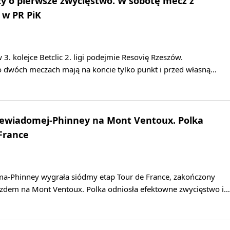
y o pierwsze zwycięstwo. W sobotę mecz z
 w PR PiK
3. kolejce Betclic 2. ligi podejmie Resovię Rzeszów.
po dwóch meczach mają na koncie tylko punkt i przed własną…
Niewiadomej-Phinney na Mont Ventoux. Polka
 France
a-Phinney wygrała siódmy etap Tour de France, zakończony
dem na Mont Ventoux. Polka odniosła efektowne zwycięstwo i…