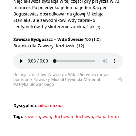
Najciekawsza sytuacja w tej części gry przyszła w 73.
minucie. Po pojedynku jeden na jeden Kacper
Bogusiewicz dośrodkował na głowę Mikołaja
Staniaka, ale zawodnikowi Wdy zabrakło
centymetrów, by skutecznie zamknąć akcję.
Zawisza Bydgoszcz – Wda Świecie 1:0
(1:0)
Bramka dla Zawiszy
: Kozłowski (12)
Relacja z derbów Zawiszy z Wdą. Pierwszy mówi
pomocnik Zawiszy, Michał Cywiński. Materiał
Patryka Głowackiego
Dyscyplina:
piłka nożna
Tagi:
zawisza
,
wda
,
tłuchowia tłuchowo
,
elana toruń