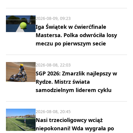
2026-08-09, 09:23
Iga Świątek w ćwierćfinale
Mastersa. Polka odwróciła losy
meczu po pierwszym secie
2026-08-08, 22:03
SGP 2026: Zmarzlik najlepszy w
Rydze. Mistrz świata
samodzielnym liderem cyklu
2026-08-08, 20:45
Nasi trzecioligowcy wciąż
niepokonani! Wda wygrała po