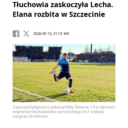
Tłuchowia zaskoczyła Lecha.
Elana rozbita w Szczecinie
2026-05-13, 21:13 WS
Zawisza Bydgoszcz pokonał Wdę Świecie 1:0 w derbach
województwa kujawsko-pomorskiego/fot. Izabela
Langner/Archiwum