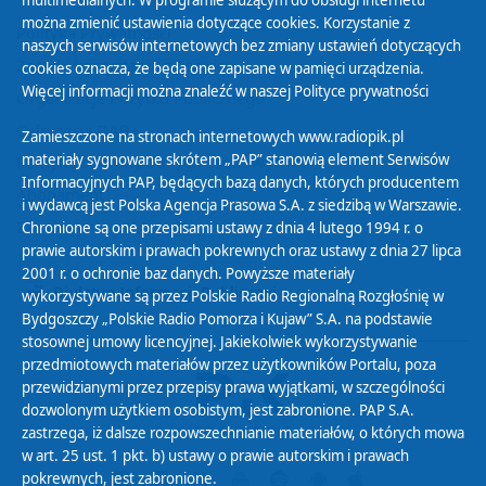
multimedialnych. W programie służącym do obsługi internetu
można zmienić ustawienia dotyczące cookies. Korzystanie z
Polityka Prywatności
naszych serwisów internetowych bez zmiany ustawień dotyczących
Zasady korzystania z Serwisu
cookies oznacza, że będą one zapisane w pamięci urządzenia.
Więcej informacji można znaleźć w naszej
Polityce prywatności
Organizacje Pożytku Publicznego
Cyfryzacja DAB+
Zamieszczone na stronach internetowych www.radiopik.pl
materiały sygnowane skrótem „PAP” stanowią element Serwisów
Polityka ochrony danych osobowych
Informacyjnych PAP, będących bazą danych, których producentem
Abonament
i wydawcą jest Polska Agencja Prasowa S.A. z siedzibą w Warszawie.
Zamówienia publiczne
Chronione są one przepisami ustawy z dnia 4 lutego 1994 r. o
prawie autorskim i prawach pokrewnych oraz ustawy z dnia 27 lipca
2001 r. o ochronie baz danych. Powyższe materiały
Biuletyn Informacji Publicznej
wykorzystywane są przez Polskie Radio Regionalną Rozgłośnię w
Bydgoszczy „Polskie Radio Pomorza i Kujaw” S.A. na podstawie
stosownej umowy licencyjnej. Jakiekolwiek wykorzystywanie
przedmiotowych materiałów przez użytkowników Portalu, poza
przewidzianymi przez przepisy prawa wyjątkami, w szczególności
dozwolonym użytkiem osobistym, jest zabronione. PAP S.A.
zastrzega, iż dalsze rozpowszechnianie materiałów, o których mowa
w art. 25 ust. 1 pkt. b) ustawy o prawie autorskim i prawach
pokrewnych, jest zabronione.