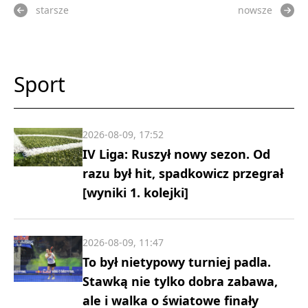
starsze
nowsze
Sport
2026-08-09, 17:52
IV Liga: Ruszył nowy sezon. Od
razu był hit, spadkowicz przegrał
[wyniki 1. kolejki]
2026-08-09, 11:47
To był nietypowy turniej padla.
Stawką nie tylko dobra zabawa,
ale i walka o światowe finały