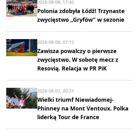
2026-08-08, 17:40
Polonia zdobyła Łódź! Trzynaste
zwycięstwo „Gryfów” w sezonie
2026-08-08, 07:15
Zawisza powalczy o pierwsze
zwycięstwo. W sobotę mecz z
Resovią. Relacja w PR PiK
2026-08-07, 20:33
Wielki triumf Niewiadomej-
Phinney na Mont Ventoux. Polka
liderką Tour de France