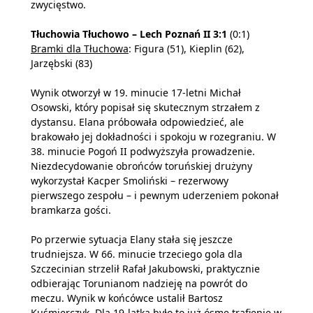
zwycięstwo.
Tłuchowia Tłuchowo – Lech Poznań II 3:1
(0:1)
Bramki dla Tłuchowa
: Figura (51), Kieplin (62),
Jarzębski (83)
Wynik otworzył w 19. minucie 17-letni Michał
Osowski, który popisał się skutecznym strzałem z
dystansu. Elana próbowała odpowiedzieć, ale
brakowało jej dokładności i spokoju w rozegraniu. W
38. minucie Pogoń II podwyższyła prowadzenie.
Niezdecydowanie obrońców toruńskiej drużyny
wykorzystał Kacper Smoliński – rezerwowy
pierwszego zespołu – i pewnym uderzeniem pokonał
bramkarza gości.
Po przerwie sytuacja Elany stała się jeszcze
trudniejsza. W 66. minucie trzeciego gola dla
Szczecinian strzelił Rafał Jakubowski, praktycznie
odbierając Torunianom nadzieję na powrót do
meczu. Wynik w końcówce ustalił Bartosz
Kuśmierczyk. Dla 19-latka było to już ósme trafienie w