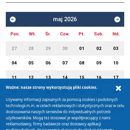
maj 2026
Pon.
Wt.
Śr.
Czw.
Pt.
Sob.
Nd.
27
28
29
30
01
02
03
04
05
06
07
08
09
10
11
12
13
14
15
16
17
Ważne: nasze strony wykorzystują pliki cookies.
18
19
20
21
22
23
24
Używamy informacji zapisanych za pomocą cookies i podobnych
technologii m.in. w celach reklamowych i statystycznych oraz w celu
25
26
27
28
29
30
31
dostosowania naszych serwisów do indywidualnych potrzeb
użytkowników. Mogą też stosować je współpracujący z nami
reklamodawcy, firmy badawcze oraz dostawcy aplikacji