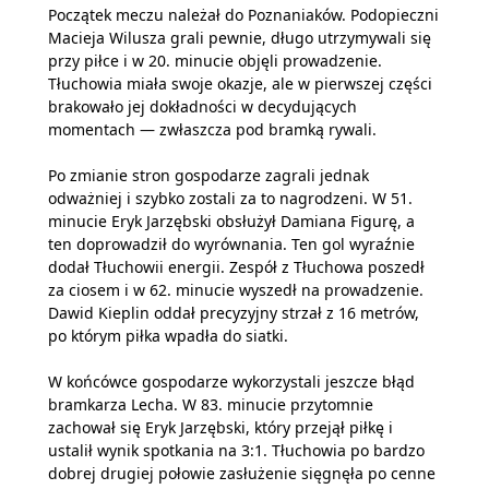
Początek meczu należał do Poznaniaków. Podopieczni
Macieja Wilusza grali pewnie, długo utrzymywali się
przy piłce i w 20. minucie objęli prowadzenie.
Tłuchowia miała swoje okazje, ale w pierwszej części
brakowało jej dokładności w decydujących
momentach — zwłaszcza pod bramką rywali.
Po zmianie stron gospodarze zagrali jednak
odważniej i szybko zostali za to nagrodzeni. W 51.
minucie Eryk Jarzębski obsłużył Damiana Figurę, a
ten doprowadził do wyrównania. Ten gol wyraźnie
dodał Tłuchowii energii. Zespół z Tłuchowa poszedł
za ciosem i w 62. minucie wyszedł na prowadzenie.
Dawid Kieplin oddał precyzyjny strzał z 16 metrów,
po którym piłka wpadła do siatki.
W końcówce gospodarze wykorzystali jeszcze błąd
bramkarza Lecha. W 83. minucie przytomnie
zachował się Eryk Jarzębski, który przejął piłkę i
ustalił wynik spotkania na 3:1. Tłuchowia po bardzo
dobrej drugiej połowie zasłużenie sięgnęła po cenne