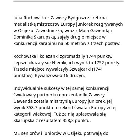
Julia Rochowska z Zawiszy Bydgoszcz srebrną
medalistką mistrzostw Europy juniorek rozgrywanych
w Osijeku. Zawodniczka, wraz z Mają Gawendą i
Dominiką Skarupską, zajęły drugie miejsce w
konkurencji karabinu na 50 metrów z trzech postaw.
Rochowska i koleżanki zgromadziły 1744 punkty.
Lepsze okazały się Niemki, ich wynik to 1752 punkty.
Trzecie miejsce wywalczyły Szwajcarki (1741
punktów). Rywalizowało 16 drużyn.
Indywidualnie sukcesy w tej samej konkurencji
świętowały partnerki reprezentantki Zawiszy.
Gawenda została mistrzynią Europy juniorek. Jej
wynik 358,7 punktu to rekord świata i Europy w tej
kategorii wiekowej. Tuż za nią uplasowała się
Skarupska z rezultatem 358,3 punktu.
ME seniorów i juniorów w Osijeku potrwają do