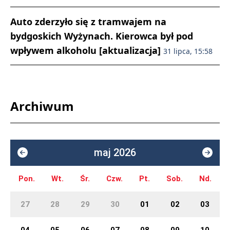
Auto zderzyło się z tramwajem na
bydgoskich Wyżynach. Kierowca był pod
wpływem alkoholu [aktualizacja]
31 lipca, 15:58
Archiwum
maj 2026
Pon.
Wt.
Śr.
Czw.
Pt.
Sob.
Nd.
27
28
29
30
01
02
03
04
05
06
07
08
09
10