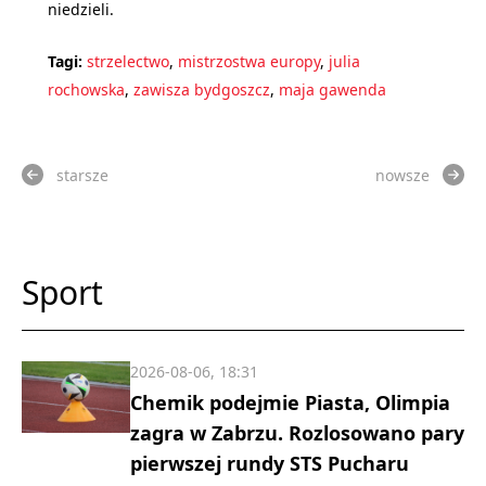
niedzieli.
Tagi:
strzelectwo
,
mistrzostwa europy
,
julia
rochowska
,
zawisza bydgoszcz
,
maja gawenda
starsze
nowsze
Sport
2026-08-06, 18:31
Chemik podejmie Piasta, Olimpia
zagra w Zabrzu. Rozlosowano pary
pierwszej rundy STS Pucharu