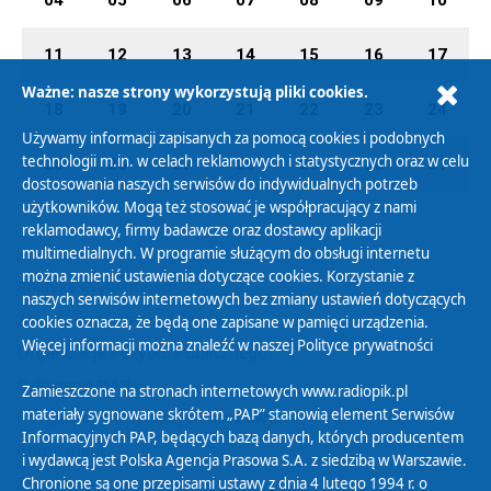
11
12
13
14
15
16
17
Ważne: nasze strony wykorzystują pliki cookies.
18
19
20
21
22
23
24
Używamy informacji zapisanych za pomocą cookies i podobnych
technologii m.in. w celach reklamowych i statystycznych oraz w celu
25
26
27
28
29
30
31
dostosowania naszych serwisów do indywidualnych potrzeb
użytkowników. Mogą też stosować je współpracujący z nami
reklamodawcy, firmy badawcze oraz dostawcy aplikacji
multimedialnych. W programie służącym do obsługi internetu
można zmienić ustawienia dotyczące cookies. Korzystanie z
Polityka Prywatności
naszych serwisów internetowych bez zmiany ustawień dotyczących
Zasady korzystania z Serwisu
cookies oznacza, że będą one zapisane w pamięci urządzenia.
Więcej informacji można znaleźć w naszej
Polityce prywatności
Organizacje Pożytku Publicznego
Cyfryzacja DAB+
Zamieszczone na stronach internetowych www.radiopik.pl
materiały sygnowane skrótem „PAP” stanowią element Serwisów
Polityka ochrony danych osobowych
Informacyjnych PAP, będących bazą danych, których producentem
Abonament
i wydawcą jest Polska Agencja Prasowa S.A. z siedzibą w Warszawie.
Zamówienia publiczne
Chronione są one przepisami ustawy z dnia 4 lutego 1994 r. o