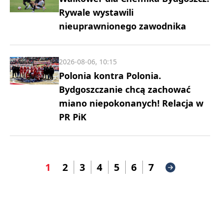
Rywale wystawili
nieuprawnionego zawodnika
2026-08-06, 10:15
Polonia kontra Polonia.
Bydgoszczanie chcą zachować
miano niepokonanych! Relacja w
PR PiK
1
2
3
4
5
6
7