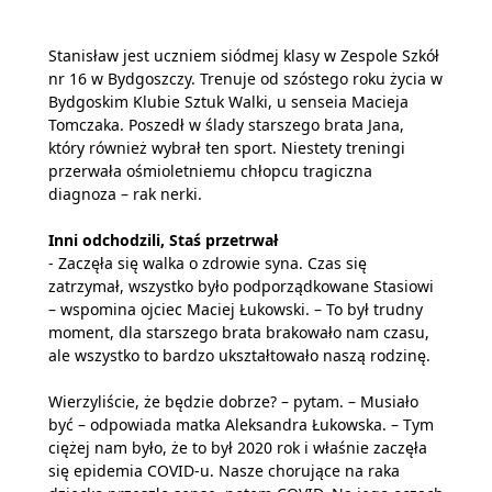
Stanisław jest uczniem siódmej klasy w Zespole Szkół
nr 16 w Bydgoszczy. Trenuje od szóstego roku życia w
Bydgoskim Klubie Sztuk Walki, u senseia Macieja
Tomczaka. Poszedł w ślady starszego brata Jana,
który również wybrał ten sport. Niestety treningi
przerwała ośmioletniemu chłopcu tragiczna
diagnoza – rak nerki.
Inni odchodzili, Staś przetrwał
- Zaczęła się walka o zdrowie syna. Czas się
zatrzymał, wszystko było podporządkowane Stasiowi
– wspomina ojciec Maciej Łukowski. – To był trudny
moment, dla starszego brata brakowało nam czasu,
ale wszystko to bardzo ukształtowało naszą rodzinę.
Wierzyliście, że będzie dobrze? – pytam. – Musiało
być – odpowiada matka Aleksandra Łukowska. – Tym
ciężej nam było, że to był 2020 rok i właśnie zaczęła
się epidemia COVID-u. Nasze chorujące na raka