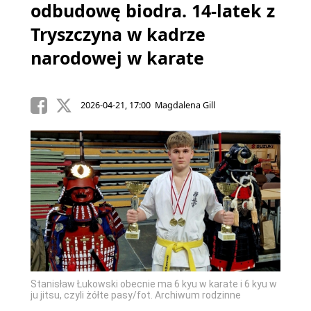
odbudowę biodra. 14-latek z
Tryszczyna w kadrze
narodowej w karate
2026-04-21, 17:00 Magdalena Gill
Stanisław Łukowski obecnie ma 6 kyu w karate i 6 kyu w
ju jitsu, czyli żółte pasy/fot. Archiwum rodzinne