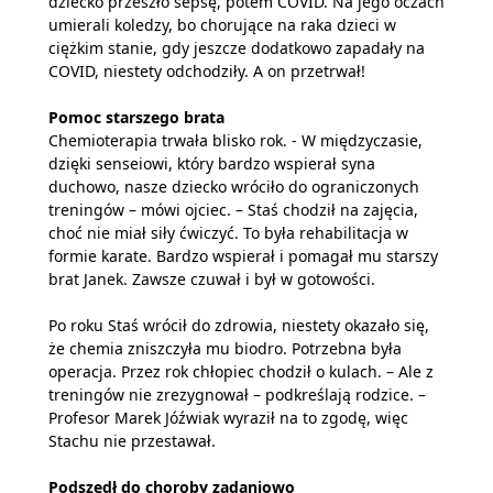
dziecko przeszło sepsę, potem COVID. Na jego oczach
umierali koledzy, bo chorujące na raka dzieci w
ciężkim stanie, gdy jeszcze dodatkowo zapadały na
COVID, niestety odchodziły. A on przetrwał!
Pomoc starszego brata
Chemioterapia trwała blisko rok. - W międzyczasie,
dzięki senseiowi, który bardzo wspierał syna
duchowo, nasze dziecko wróciło do ograniczonych
treningów – mówi ojciec. – Staś chodził na zajęcia,
choć nie miał siły ćwiczyć. To była rehabilitacja w
formie karate. Bardzo wspierał i pomagał mu starszy
brat Janek. Zawsze czuwał i był w gotowości.
Po roku Staś wrócił do zdrowia, niestety okazało się,
że chemia zniszczyła mu biodro. Potrzebna była
operacja. Przez rok chłopiec chodził o kulach. – Ale z
treningów nie zrezygnował – podkreślają rodzice. –
Profesor Marek Jóźwiak wyraził na to zgodę, więc
Stachu nie przestawał.
Podszedł do choroby zadaniowo