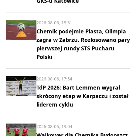
GKS-u Katowice
2026-08-06, 18:31
Chemik podejmie Piasta, Olimpia
zagra w Zabrzu. Rozlosowano pary
pierwszej rundy STS Pucharu
Polski
2026-08-06, 17:54
TdP 2026: Bart Lemmen wygrał
skrócony etap w Karpaczu i został
liderem cyklu
2026-08-06, 13:04
Walkower dla Chemika Bydgoszcz.