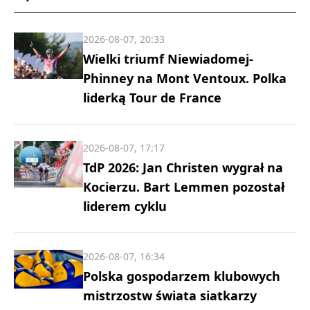
2026-08-07, 20:33
Wielki triumf Niewiadomej-
Phinney na Mont Ventoux. Polka
liderką Tour de France
2026-08-07, 17:17
TdP 2026: Jan Christen wygrał na
Kocierzu. Bart Lemmen pozostał
liderem cyklu
2026-08-07, 16:34
Polska gospodarzem klubowych
mistrzostw świata siatkarzy