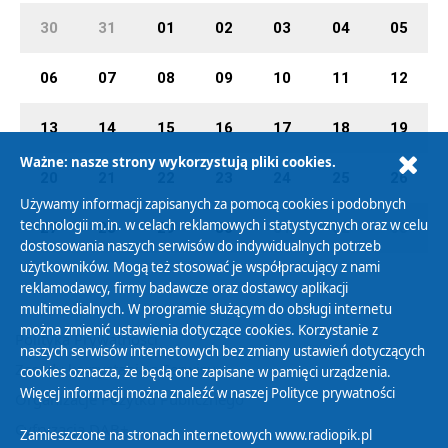
30
31
01
02
03
04
05
06
07
08
09
10
11
12
13
14
15
16
17
18
19
Ważne: nasze strony wykorzystują pliki cookies.
20
21
22
23
24
25
26
Używamy informacji zapisanych za pomocą cookies i podobnych
technologii m.in. w celach reklamowych i statystycznych oraz w celu
27
28
29
30
01
02
03
dostosowania naszych serwisów do indywidualnych potrzeb
użytkowników. Mogą też stosować je współpracujący z nami
reklamodawcy, firmy badawcze oraz dostawcy aplikacji
multimedialnych. W programie służącym do obsługi internetu
można zmienić ustawienia dotyczące cookies. Korzystanie z
Polityka Prywatności
naszych serwisów internetowych bez zmiany ustawień dotyczących
Zasady korzystania z Serwisu
cookies oznacza, że będą one zapisane w pamięci urządzenia.
Więcej informacji można znaleźć w naszej
Polityce prywatności
Organizacje Pożytku Publicznego
Cyfryzacja DAB+
Zamieszczone na stronach internetowych www.radiopik.pl