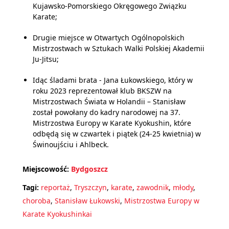
Kujawsko-Pomorskiego Okręgowego Związku
Karate;
Drugie miejsce w Otwartych Ogólnopolskich
Mistrzostwach w Sztukach Walki Polskiej Akademii
Ju-Jitsu;
Idąc śladami brata - Jana Łukowskiego, który w
roku 2023 reprezentował klub BKSZW na
Mistrzostwach Świata w Holandii – Stanisław
został powołany do kadry narodowej na 37.
Mistrzostwa Europy w Karate Kyokushin, które
odbędą się w czwartek i piątek (24-25 kwietnia) w
Świnoujściu i Ahlbeck.
Miejscowość:
Bydgoszcz
Tagi:
reportaż
,
Tryszczyn
,
karate
,
zawodnik
,
młody
,
choroba
,
Stanisław Łukowski
,
Mistrzostwa Europy w
Karate Kyokushinkai