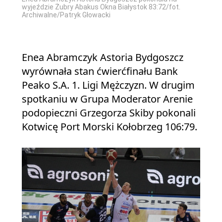
wyjeździe Żubry Abakus Okna Białystok 83:72/fot.
Archiwalne/Patryk Głowacki
Enea Abramczyk Astoria Bydgoszcz
wyrównała stan ćwierćfinału Bank
Peako S.A. 1. Ligi Mężczyzn. W drugim
spotkaniu w Grupa Moderator Arenie
podopieczni Grzegorza Skiby pokonali
Kotwicę Port Morski Kołobrzeg 106:79.