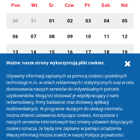
Pon.
Wt.
Śr.
Czw.
Pt.
Sob.
Nd.
30
31
01
02
03
04
05
06
07
08
09
10
11
12
13
14
15
16
17
18
19
Ważne: nasze strony wykorzystują pliki cookies.
20
21
22
23
24
25
26
Używamy informacji zapisanych za pomocą cookies i podobnych
technologii m.in. w celach reklamowych i statystycznych oraz w celu
27
28
29
30
01
02
03
dostosowania naszych serwisów do indywidualnych potrzeb
użytkowników. Mogą też stosować je współpracujący z nami
reklamodawcy, firmy badawcze oraz dostawcy aplikacji
multimedialnych. W programie służącym do obsługi internetu
można zmienić ustawienia dotyczące cookies. Korzystanie z
Polityka Prywatności
naszych serwisów internetowych bez zmiany ustawień dotyczących
Zasady korzystania z Serwisu
cookies oznacza, że będą one zapisane w pamięci urządzenia.
Więcej informacji można znaleźć w naszej
Polityce prywatności
Organizacje Pożytku Publicznego