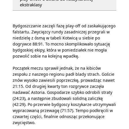
ekstraklasy
Bydgoszczanie zaczęli fazę play-off od zaskakującego
falstartu. Zwycięzcy rundy zasadniczej przegrali w
niedzielę z ósmą w tabeli Kotwicą u siebie po
dogrywce 88:91. To mocno skomplikowało sytuację
bydgoskiej ekipy, która w poniedziałek nie mogła
pozwolić sobie na kolejną wpadkę.
Początek meczu sprawił jednak, że na kibiców
zespołu z naszego regionu padł blady strach. Goście
znów wysoko zawiesili poprzeczkę, prowadząc nawet
21:15. Od drugiej kwarty ton rozgrywce zaczęła
nadawać Astoria. Gospodarze szybko odrobili straty
(24:23), a następnie zbudowali solidną zaliczkę
(42:29). Po przerwie bydgoscy koszykarze utrzymywali
wypracowaną przewagę (71:57). Tempo podkręcili w
czwartej części, finalnie odnosząc przekonujące
zwycięstwo.