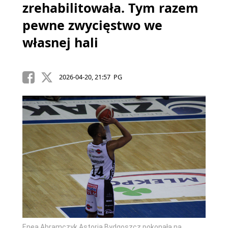
zrehabilitowała. Tym razem
pewne zwycięstwo we
własnej hali
2026-04-20, 21:57 PG
Enea Abramczyk Astoria Bydgoszcz pokonała na